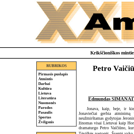
Krikščioniškos minties
RUBRIKOS
Petro Vaičiū
Pirmasis puslapis
Atmintis
Darbai
Kultūra
Lietuva
Literatūra
Edmundas SIMANAI
Nuomonės
Parodos
Jonava, kaip, beje, ir ki
Pasaulis
Jonaviečiai gerbia atminimą 
Sportas
neužmirštamas gydytojas Jeroni
Žvilgsnis
žinomas visai Lietuvai kaip Hom
dramaturgo Petro Vaičiūno, kur
Tėviškės pastogėj. Šventė vyko