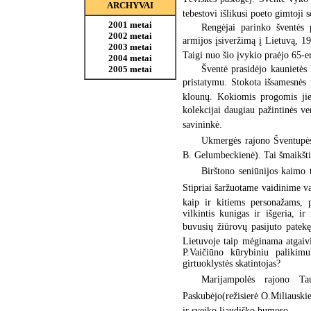
ARCHYVAI
tebestovi išlikusi poeto gimtoji 
2001 metai
Rengėjai parinko šventės p
2002 metai
armijos įsiveržimą į Lietuvą, 19
2003 metai
Taigi nuo šio įvykio praėjo 65-e
2004 metai
Šventė prasidėjo kaunietės 
2005 metai
pristatymu. Stokota išsamesnės i
klounų. Kokiomis progomis jie 
kolekcijai daugiau pažintinės ve
savininkė.
Ukmergės rajono Šventupės 
B. Gelumbeckienė). Tai šmaikšti 
Birštono seniūnijos kaimo t
Stipriai šaržuotame vaidinime va
kaip ir kitiems personažams, p
vilkintis kunigas ir išgeria, ir
buvusių žiūrovų pasijuto patekę
Lietuvoje taip mėginama atgaivi
P.Vaičiūno kūrybiniu palikim
girtuoklystės skatintojas?
Marijampolės rajono Tau
Paskubėjo(režisierė O.Miliausk
ir sveiko liaudiško humoro.