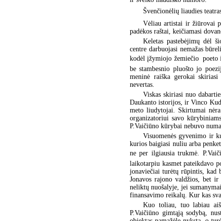
Švenčionėlių liaudies teatra
Vėliau artistai ir žiūrovai
padėkos raštai, keičiamasi dova
Keletas pastebėjimų dėl ši
centre darbuojasi nemažas būreli
kodėl įžymiojo žemiečio  poeto 
be stambesnio pluošto jo poezij
meninė raiška gerokai skiriasi
nevertas.
Viskas skiriasi nuo dabarti
Daukanto istorijos, ir Vinco Kudi
meto liudytojai. Skirtumai nėra 
organizatoriui savo kūrybiniam
P.Vaičiūno kūrybai nebuvo numat
Visuomenės gyvenimo ir kult
kurios baigiasi nuliu arba penk
ne per ilgiausia trukmė. P.Vaič
laikotarpiu kasmet pateikdavo p
jonaviečiai turėtų rūpintis, kad 
Jonavos rajono valdžios, bet ir 
neliktų nuošalyje, jei sumanymai 
finansavimo reikalų. Kur kas svar
Kuo toliau, tuo labiau aiš
P.Vaičiūno gimtąją sodybą, nust
objektas pamažėle nyksta, o turė