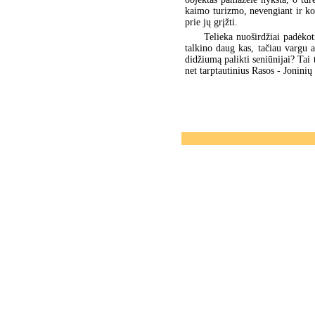
kaimo turizmo, nevengiant ir ko
prie jų grįžti.
Telieka nuoširdžiai padėkot
talkino daug kas, tačiau vargu a
didžiumą palikti seniūnijai? Tai 
net tarptautinius Rasos - Joninių