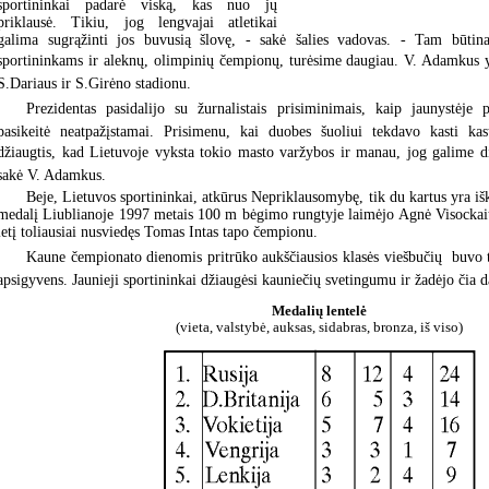
sportininkai padarė viską, kas nuo jų
priklausė. Tikiu, jog lengvajai atletikai
galima sugrąžinti jos buvusią šlovę, - sakė šalies vadovas. - Tam būtina
sportininkams ir aleknų, olimpinių čempionų, turėsime daugiau. V. Adamkus y
S.Dariaus ir S.Girėno stadionu.
Prezidentas pasidalijo su žurnalistais prisiminimais, kaip jaunystėje p
pasikeitė neatpažįstamai. Prisimenu, kai duobes šuoliui tekdavo kasti kas
džiaugtis, kad Lietuvoje vyksta tokio masto varžybos ir manau, jog galime did
sakė V. Adamkus.
Beje, Lietuvos sportininkai, atkūrus Nepriklausomybę, tik du kartus yra i
medalį Liublianoje 1997 metais 100 m bėgimo rungtyje laimėjo Agnė Visockai
ietį toliausiai nusviedęs Tomas Intas tapo čempionu.
Kaune čempionato dienomis pritrūko aukščiausios klasės viešbučių  buvo 
apsigyvens. Jaunieji sportininkai džiaugėsi kauniečių svetingumu ir žadėjo čia da
Medalių lentelė
(vieta, valstybė, auksas, sidabras, bronza, iš viso)