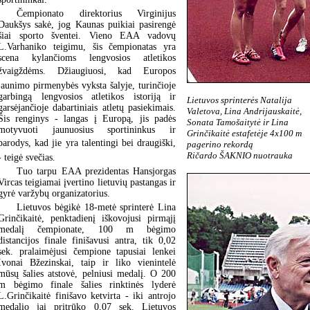
Čempionato direktorius Virginijus
Daukšys sakė, jog Kaunas puikiai pasirengė
šiai sporto šventei. Vieno EAA vadovų
L.Varhaniko teigimu, šis čempionatas yra
scena kylančioms lengvosios atletikos
žvaigždėms. Džiaugiuosi, kad Europos
jaunimo pirmenybės vyksta šalyje, turinčioje
garbingą lengvosios atletikos istoriją ir
Lietuvos sprinterės Natalija
garsėjančioje dabartiniais atletų pasiekimais.
Valetova, Lina Andrijauskaitė,
Šis renginys - langas į Europą, jis padės
Sonata Tamošaitytė ir Lina
motyvuoti jaunuosius sportininkus ir
Grinčikaitė estafetėje 4x100 m
parodys, kad jie yra talentingi bei draugiški,
pagerino rekordą
Ričardo ŠAKNIO nuotrauka
- teigė svečias.
Tuo tarpu EAA prezidentas Hansjorgas
Vircas teigiamai įvertino lietuvių pastangas ir
gyrė varžybų organizatorius.
Lietuvos bėgikė 18-metė sprinterė Lina
Grinčikaitė, penktadienį iškovojusi pirmąjį
medalį čempionate, 100 m bėgimo
distancijos finale finišavusi antra, tik 0,02
sek. pralaimėjusi čempione tapusiai lenkei
Ivonai Bžezinskai, taip ir liko vienintelė
mūsų šalies atstovė, pelniusi medalį. O 200
m bėgimo finale šalies rinktinės lyderė
L.Grinčikaitė finišavo ketvirta - iki antrojo
medalio jai pritrūko 0,07 sek. Lietuvos