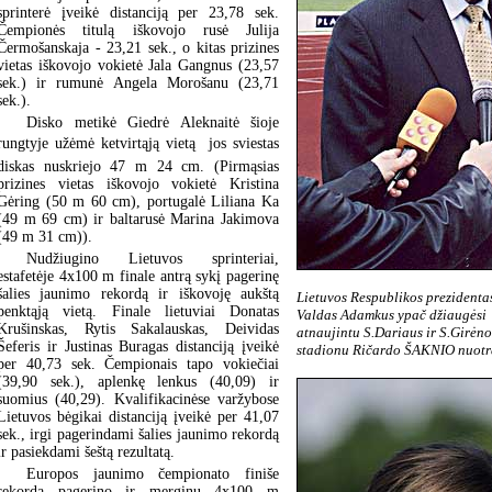
sprinterė įveikė distanciją per 23,78 sek.
Čempionės titulą iškovojo rusė Julija
Čermošanskaja - 23,21 sek., o kitas prizines
vietas iškovojo vokietė Jala Gangnus (23,57
sek.) ir rumunė Angela Morošanu (23,71
sek.).
Disko metikė Giedrė Aleknaitė šioje
rungtyje užėmė ketvirtąją vietą  jos sviestas
diskas nuskriejo 47 m 24 cm. (Pirmąsias
prizines vietas iškovojo vokietė Kristina
Gėring (50 m 60 cm), portugalė Liliana Ka
(49 m 69 cm) ir baltarusė Marina Jakimova
(49 m 31 cm)).
Nudžiugino Lietuvos sprinteriai,
estafetėje 4x100 m finale antrą sykį pagerinę
šalies jaunimo rekordą ir iškovoję aukštą
Lietuvos Respublikos prezidenta
penktąją vietą. Finale lietuviai Donatas
Valdas Adamkus ypač džiaugėsi
Krušinskas, Rytis Sakalauskas, Deividas
atnaujintu S.Dariaus ir S.Girėno
Šeferis ir Justinas Buragas distanciją įveikė
stadionu Ričardo ŠAKNIO nuot
per 40,73 sek. Čempionais tapo vokiečiai
(39,90 sek.), aplenkę lenkus (40,09) ir
suomius (40,29). Kvalifikacinėse varžybose
Lietuvos bėgikai distanciją įveikė per 41,07
sek., irgi pagerindami šalies jaunimo rekordą
ir pasiekdami šeštą rezultatą.
Europos jaunimo čempionato finiše
rekordą pagerino ir merginų 4x100 m