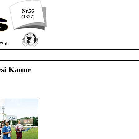
Nr.56
(1357)
27 d.
ėsi Kaune