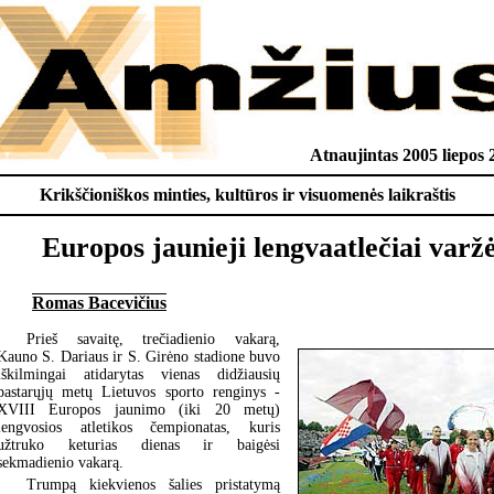
Atnaujintas 2005 liepos 
Krikščioniškos minties, kultūros ir visuomenės laikraštis
Europos jaunieji lengvaatlečiai varž
Romas Bacevičius
Prieš savaitę, trečiadienio vakarą,
Kauno S. Dariaus ir S. Girėno stadione buvo
iškilmingai atidarytas vienas didžiausių
pastarųjų metų Lietuvos sporto renginys -
XVIII Europos jaunimo (iki 20 metų)
lengvosios atletikos čempionatas, kuris
užtruko keturias dienas ir baigėsi
sekmadienio vakarą.
Trumpą kiekvienos šalies pristatymą