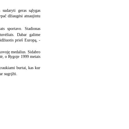
 sudaryti geras sąlygas
pač džiaugėsi atnaujintu
ats sportavo. Stadionas
tuvėliais. Dabar galime
žiuotis prieš Europą, -
škovoję medalius. Sidabro
tė, o Rygoje 1999 metais
traukiami burtai, kas kur
r sugrįžti.