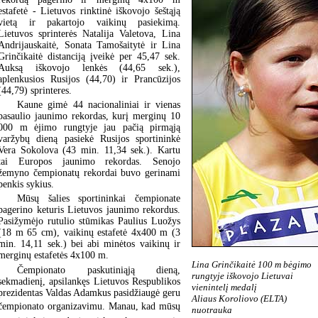
estafetė - Lietuvos rinktinė iškovojo šeštąją
vietą ir pakartojo vaikinų pasiekimą.
Lietuvos sprinterės Natalija Valetova, Lina
Andrijauskaitė, Sonata Tamošaitytė ir Lina
Grinčikaitė distanciją įveikė per 45,47 sek.
Auksą iškovojo lenkės (44,65 sek.),
aplenkusios Rusijos (44,70) ir Prancūzijos
(44,79) sprinteres.
Kaune gimė 44 nacionaliniai ir vienas
pasaulio jaunimo rekordas, kurį merginų 10
000 m ėjimo rungtyje jau pačią pirmąją
varžybų dieną pasiekė Rusijos sportininkė
Vera Sokolova (43 min. 11,34 sek.). Kartu
tai Europos jaunimo rekordas. Senojo
žemyno čempionatų rekordai buvo gerinami
penkis sykius.
Mūsų šalies sportininkai čempionate
pagerino keturis Lietuvos jaunimo rekordus.
Pasižymėjo rutulio stūmikas Paulius Luožys
(18 m 65 cm), vaikinų estafetė 4x400 m (3
min. 14,11 sek.) bei abi minėtos vaikinų ir
merginų estafetės 4x100 m.
Lina Grinčikaitė 100 m bėgimo
Čempionato paskutiniąją dieną,
rungtyje iškovojo Lietuvai
sekmadienį, apsilankęs Lietuvos Respublikos
vienintelį medalį
prezidentas Valdas Adamkus pasidžiaugė geru
Aliaus Koroliovo (ELTA)
čempionato organizavimu. Manau, kad mūsų
nuotrauka