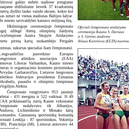
žiūrovai galėjo stebėti stadione įrengtame
naujame didžiuliame beveik 37 kvadratinių
metrų dydžio lauko vaizdo ekrane, kokio kol
kas neturi nė vienas stadionas Baltijos šalyse.
Jis miesto savivaldybei kainavo milijoną litų.
Iškilmingoje ceremonijoje čempionato
Oficiali čempionato atidarymo
ugnį uždegė Atėnų olimpinių žaidynių
ceremonija Kauno S. Dariaus
vicečempionė Austra Skujytė. Atidarymo
ir S. Girėno stadione
Aliaus Koroliovo (ELTA) nuotra
metu pirmą kartą nuskambėjo Pergalės
himnas, sukurtas specialiai šiam čempionatui.
Lengvaatlečius pasveikino Europos
lengvosios atletikos asociacijos (EAA)
atstovas Liboras Varhanikas, Kauno miesto
meras ir organizacinio komiteto pirmininkas
Arvydas Garbaravičius, Lietuvos lengvosios
atletikos federacijos prezidentas Eimantas
Skrabulis, pasaulio ir olimpinis čempionas
Virgilijus Alekna.
Čempionate rungtyniavo 953 jaunieji
atletai - 431 mergina ir 522 vaikinai. Iš 49
EAA priklausančių narių Kaune vykusiame
čempionate nedalyvavo tik Albanijos,
Andoros, Lichtenšteino ir Monako šalių
komandos. Gausiausią sportininkų komandą
pristatė Lenkija - 87 sportininkus, Vokietija
(80), Prancūzija (68). Lietuvai atstovavo 44
sportininkai.