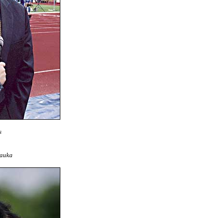
s
rauka