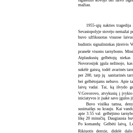
išgalėmis kovojo dėl laivo išge
mažiau.
1955-ųjų nakties tragedija 
Sevastopolyje stovėjo nemažai pr
buvo užfiksuotas visuose laivuo
budintis signalininkas jūreivis 
pranešė visoms tarnyboms. Minėtas
Atplaukusių gelbėtojų niekas
Novorosijsk įgula nežinojo, ka
sukėlė gaisrą, todėl avarinės ta
per 200, tarp jų  sanitarinės t
bei gelbėtojams nebuvo. Apie t
laivų vadai. Tai, ką išvydo ge
V.Govorovo, atvykusių į įvykio 
iniciatyvos ir įsakė savo įgulos 
Buvo visiška tamsa, deny
susimaišęs su krauju. Kai vandu
apie 3.55 val. gelbėjimo tarnyb
likę 20 minučių. Daugiausia buv
Po komandų: Gelbėti laivą, L
Rikiuotis denyje, didelė da