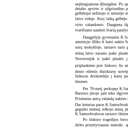
neįžengiamose džiunglėse. Po spr
detalės apvirto ir užgriozdino
gelbėtojai nežinojo ir neturėjo 
laivo viduje. Kurį laiką gelbėjo
virto valandomis. Dauguma išge
tvarščiams naudoti švarią patalyn
Daugpilyje gyvenantis K.Sa
atmintyje išliko ši baisi naktis
narų mokykloje, tarnavo naru g
mūsų laivo narams įsakė plaukt
Novorosijsk ir įsakė plaukti
priplaukėme prie linkoro, šis sm
denio eilėmis išsirikiavę stov
linkoras driokstelėjo į kairę 
žmones.
Per 70-metį perkopęs K.Sam
Barenco jūroje jam teko išgyvent
Prisimena antrą valandą nakties s
Dar keturias paras K.Samochvalov
gegužės mėnesį ieškojo minų jūr
K.Samochvalovas tarnavo išminu
Po linkoro tragedijos buvo
dirbo primityviausiu metodu  a