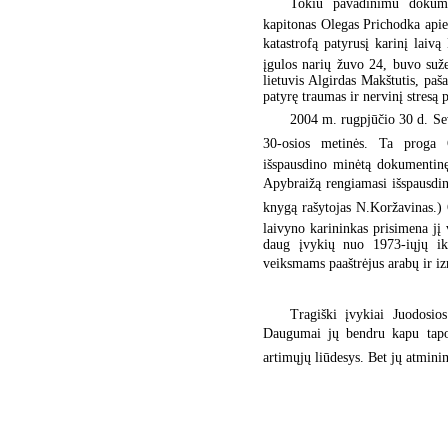
Tokiu pavadinimu dokumen
kapitonas Olegas Prichodka apie
katastrofą patyrusį karinį laiv
įgulos narių žuvo 24, buvo suže
lietuvis Algirdas Makštutis, paš
patyrę traumas ir nervinį stresą p
2004 m. rugpjūčio 30 d. Sev
30-osios metinės. Ta proga O
išspausdino minėtą dokumentinę
Apybraižą rengiamasi išspausdint
knygą rašytojas N.Koržavinas.) O
laivyno karininkas prisimena jį
daug įvykių nuo 1973-iųjų iki
veiksmams paaštrėjus arabų ir izra
Tragiški įvykiai Juodosios
Daugumai jų bendru kapu tapo j
artimųjų liūdesys. Bet jų atmini