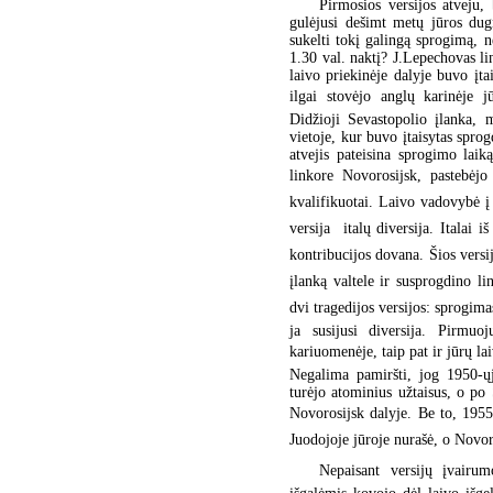
Pirmosios versijos atveju,
gulėjusi dešimt metų jūros dug
sukelti tokį galingą sprogimą, 
1.30 val. naktį? J.Lepechovas lin
laivo priekinėje dalyje buvo įta
ilgai stovėjo anglų karinėje 
Didžioji Sevastopolio įlanka, 
vietoje, kur buvo įtaisytas spro
atvejis pateisina sprogimo lai
linkore Novorosijsk, pastebėj
kvalifikuotai. Laivo vadovybė į 
versija  italų diversija. Italai 
kontribucijos dovana. Šios versij
įlanką valtele ir susprogdino li
dvi tragedijos versijos: sprogi
ja susijusi diversija. Pirmu
kariuomenėje, taip pat ir jūrų lai
Negalima pamiršti, jog 1950-ųjų
turėjo atominius užtaisus, o po
Novorosijsk dalyje. Be to, 1955
Juodojoje jūroje nurašė, o Novor
Nepaisant versijų įvairum