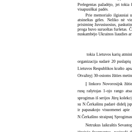
Prelegentas pažadėjo, jei tokia
visapusiškai padės.
Prie memorialo ilgiausiai u
atsineštas gėles. Neliko nė vi
prisiminę žuvusiuosius, paskuti
proga buvo suruoštas furšetas. Či
nuskambėjo Ukrainos liaudies art
 tokia Lietuvos karių atmi
organizacija sudarė 20 puslapių
Lietuvos Respublikos krašto apsa
Otvažnyj 30-osioms žūties meti
Į linkoro Novorosijsk žū
rusų rašytojas 1-ojo rango ats
sprogimas iš serijos Jūrų kolek
su N.Čerkašinu padarė didelį įsp
ir papasakojo visuomenei apie l
N.Čerkašino straipsnį Sprogimas
Netrukus laikraštis Sevasto