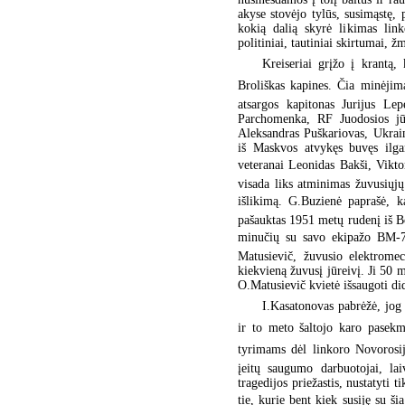
akyse stovėjo tylūs, susimąstę, 
kokią dalią skyrė likimas link
politiniai, tautiniai skirtumai, 
Kreiseriai grįžo į krantą,
Broliškas kapines. Čia minėjim
atsargos kapitonas Jurijus Lep
Parchomenka, RF Juodosios jū
Aleksandras Puškariovas, Ukrai
iš Maskvos atvykęs buvęs ilga
veteranai Leonidas Bakši, Vikto
visada liks atminimas žuvusiųjų
išlikimą. G.Buzienė paprašė, 
pašauktas 1951 metų rudenį iš 
minučių su savo ekipažo BM-73 
Matusievič, žuvusio elektromec
kiekvieną žuvusį jūreivį. Ji 50 
O.Matusievič kvietė išsaugoti di
I.Kasatonovas pabrėžė, jog l
ir to meto šaltojo karo pase
tyrimams dėl linkoro Novorosijs
įeitų saugumo darbuotojai, laivy
tragedijos priežastis, nustatyti t
tie, kurie bent kiek susiję su šia