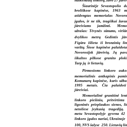
nuskendusį linkorą, žuvo 27 jūrei
Šiaurinėje Sevastopolio da
broliškose kapinėse, 1963 me
atidengtas memorialas Novoros
įgulos, ir ne tik, tragiškai žuvu
jūreiviams įamžinti. Memor
užrašas: Tėvynės sūnums, viršūn
dvylikos metrų Gedintis jūrei
Figūra išlieta iš bronzinių li
varžtų. Šiose kapinėse palaidot
Novorosijsk jūreivių. Jų pav
iškaltos pilkose granito plokš
Tarp jų  ir lietuvių.
Pirmosioms linkoro auko
memorialinis antkapinis pami
Komunarų kapinėse, kuris užba
1995 metais. Čia palaidot
jūreiviai.
Memorialinė granitinė len
linkoro piešiniu, pritvirtinta
ligoninės prieplaukos sienos, li
netoliese įvykusią tragediją.
metu Sevastopolyje gyvena 42
linkoro įgulos nariai, Ukrainoje 
100, NVS šalyse  250. Lietuvių li