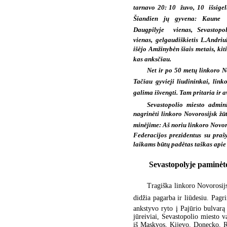
tarnavo 20: 10  žuvo, 10  išsigel
Šiandien jų gyvena: Kaune 
Daugpilyje  vienas, Sevastopol
vienas, gelgaudiškietis L.Andriul
išėjo Amžinybėn šiais metais, kiti 
kas anksčiau.
Net ir po 50 metų linkoro N
Tačiau gyvieji liudininkai, link
galima išvengti. Tam pritaria ir 
Sevastopolio miesto admini
nagrinėti linkoro Novorosijsk ž
minėjime: Aš noriu linkoro Novor
Federacijos prezidentus su praš
laikams būtų padėtas taškas apie 
Sevastopolyje paminėtos
Tragiška linkoro Novorosij
didžia pagarba ir liūdesiu. Pagr
ankstyvo ryto į Pajūrio bulvarą 
jūreiviai, Sevastopolio miesto v
iš Maskvos, Kijevo, Donecko, R