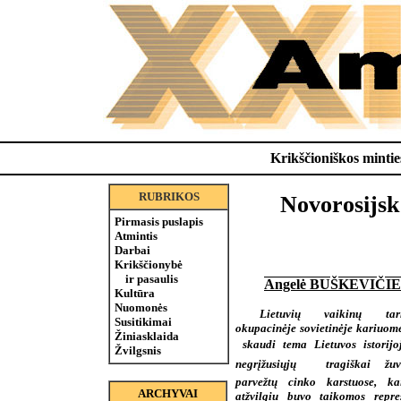
Krikščioniškos minties
RUBRIKOS
Novorosijsk
Pirmasis puslapis
Atmintis
Darbai
Krikščionybė
ir pasaulis
Angelė BUŠKEVIČI
Kultūra
Nuomonės
Lietuvių vaikinų tar
Susitikimai
okupacinėje sovietinėje kariuom
Žiniasklaida
 skaudi tema Lietuvos istorijo
Žvilgsnis
negrįžusiųjų  tragiškai žuv
parvežtų cinko karstuose, ka
ARCHYVAI
atžvilgiu buvo taikomos repre