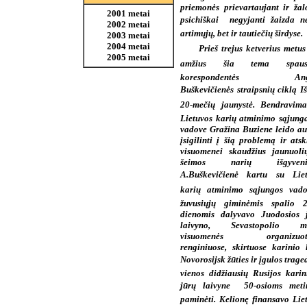
priemonės prievartaujant ir žal
2001 metai
psichiškai  negyjanti žaizda n
2002 metai
artimųjų, bet ir tautiečių širdyse.
2003 metai
2004 metai
Prieš trejus ketverius metus
2005 metai
amžius šia tema spaus
korespondentės Ange
Buškevičienės straipsnių ciklą Iš
20-mečių jaunystė. Bendravim
Lietuvos karių atminimo sąjunga
vadove Gražina Buziene leido au
įsigilinti į šią problemą ir atskl
visuomenei skaudžius jaunuoli
šeimos narių išgyveni
A.Buškevičienė kartu su Lie
karių atminimo sąjungos vado
žuvusiųjų giminėmis spalio 2
dienomis dalyvavo Juodosios 
laivyno, Sevastopolio mi
visuomenės organizuot
renginiuose, skirtuose karinio 
Novorosijsk žūties ir įgulos traged
vienos didžiausių Rusijos kari
jūrų laivyne  50-osioms met
paminėti. Kelionę finansavo Lie