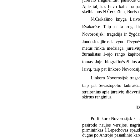
jūreivio fragmentus, pasirodė 
Apie tai, kas buvo kalbama pašn
skelbiamos N.Čerkašino, Boriso 
N.Čerkašino knyga Laivo
išvakarėse. Taip pat ta proga li
Novorosijsk: tragedija ir žygd
Juodosios jūros laivyno Tėvynė
metus rinkta medžiaga, jūreivių
žurnalistas 1-ojo rango kapiton
tomas. Joje  biografinės žinios
laivų, taip pat linkoro Novorosijs
Linkoro Novorosijsk traged
taip pat Sevastopolio laikraščia
straipsnius apie jūreivių didvyr
skirtus renginius.
D
Po linkoro Novorosijsk kat
pasirodo naujos versijos, nagr
pirmininkas J.Lepechovas spaudoj
dugne po Antrojo pasaulinio karo