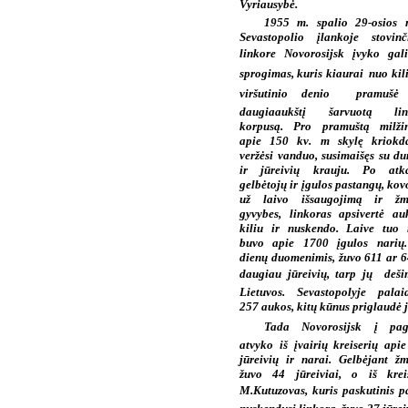
Vyriausybė.
1955 m. spalio 29-osios 
Sevastopolio įlankoje stovin
linkore Novorosijsk įvyko gal
sprogimas, kuris kiaurai  nuo kili
viršutinio denio  pramušė 
daugiaaukštį šarvuotą lin
korpusą. Pro pramuštą milžin
apie 150 kv. m skylę kriokd
veržėsi vanduo, susimaišęs su d
ir jūreivių krauju. Po atka
gelbėtojų ir įgulos pastangų, kov
už laivo išsaugojimą ir žm
gyvybes, linkoras apsivertė au
kiliu ir nuskendo. Laive tuo
buvo apie 1700 įgulos narių.
dienų duomenimis, žuvo 611 ar 6
daugiau jūreivių, tarp jų  deši
Lietuvos. Sevastopolyje palai
257 aukos, kitų kūnus priglaudė j
Tada Novorosijsk į pag
atvyko iš įvairių kreiserių api
jūreivių ir narai. Gelbėjant ž
žuvo 44 jūreiviai, o iš krei
M.Kutuzovas, kuris paskutinis p