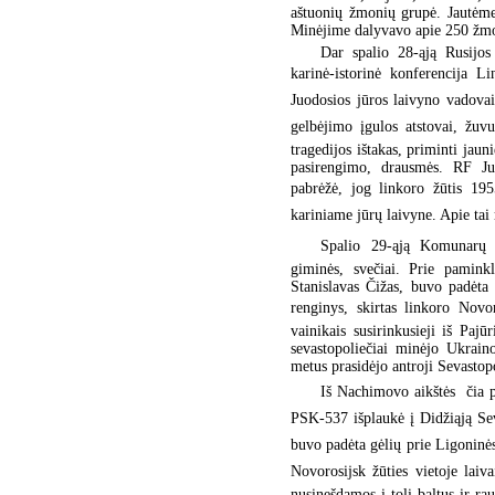
aštuonių žmonių grupė. Jautėme
Minėjime dalyvavo apie 250 žm
Dar spalio 28-ąją Rusijo
karinė-istorinė konferencija L
Juodosios jūros laivyno vadovai,
gelbėjimo įgulos atstovai, žuvus
tragedijos ištakas, priminti jau
pasirengimo, drausmės. RF Juo
pabrėžė, jog linkoro žūtis 19
kariniame jūrų laivyne. Apie tai r
Spalio 29-ąją Komunarų kap
giminės, svečiai. Prie pamink
Stanislavas Čižas, buvo padėta 
renginys, skirtas linkoro Nov
vainikais susirinkusieji iš Pa
sevastopoliečiai minėjo Ukrain
metus prasidėjo antroji Sevastop
Iš Nachimovo aikštės  čia p
PSK-537 išplaukė į Didžiąją Sevas
buvo padėta gėlių prie Ligoninė
Novorosijsk žūties vietoje lai
nusinešdamos į tolį baltus ir r