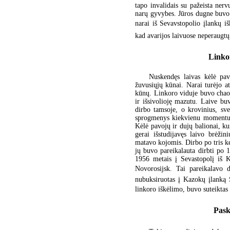
tapo invalidais su pažeista nerv
narų gyvybes. Jūros dugne buvo
narai iš Sevavstopolio įlankų 
kad avarijos laivuose neperaugtų į
Linkor
Nuskendęs laivas kėlė pav
žuvusiųjų kūnai. Narai turėjo at
kūnų. Linkoro viduje buvo chaosa
ir išsivolioję mazutu. Laive bu
dirbo tamsoje, o krovinius, sv
sprogmenys kiekvienu momentu ga
Kėlė pavojų ir dujų balionai, k
gerai išstudijavęs laivo brėži
matavo kojomis. Dirbo po tris ke
jų buvo pareikalauta dirbti po 
1956 metais į Sevastopolį iš K
Novorosijsk. Tai pareikalavo
nubuksiruotas į Kazokų įlanką 
linkoro iškėlimo, buvo suteiktas 
Pask