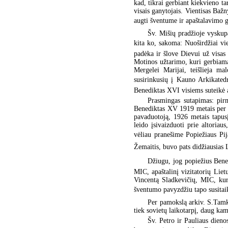
kad, tikrai gerbiant kiekvieno ta
visais ganytojais. Vientisas Baž
augti šventume ir apaštalavimo 
Šv. Mišių pradžioje vyskup
kita ko, sakoma: Nuoširdžiai v
padėka ir šlove Dievui už visas
Motinos užtarimo, kuri gerbiama 
Mergelei Marijai, teišlieja mal
susirinkusių į Kauno Arkikatedr
Benediktas XVI visiems suteikė 
Prasmingas sutapimas: pirm
Benediktas XV 1919 metais per V
pavaduotoją, 1926 metais tapusį
leido įsivaizduoti prie altoriaus
vėliau pranešime Popiežiaus Pij
Žemaitis, buvo pats didžiausias 
Džiugu, jog popiežius Bened
MIC, apaštalinį vizitatorių Lie
Vincentą Sladkevičių, MIC, kuri
šventumo pavyzdžiu tapo susitaik
Per pamokslą arkiv. S.Tamke
tiek sovietų laikotarpį, daug kam 
Šv. Petro ir Pauliaus dieno