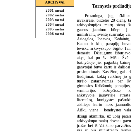
ARCHYVAI
Tarnystės preliudij
2001 metai
2002 metai
Prasminga, jog iškilios
2003 metai
išvakarėse, birželio 28 dieną, t
2004 metai
arkivyskupijos mūrų sienų š
2005 metai
gausus jaunimo būrys. Į t
2006 metai
ministrantų šventę susirinkę vai
Ariogalos, Jonavos, Kėdainių,
Kauno ir kitų parapijų buvo
tėvišku arkivyskupo Sigito Tam
dėmesiu. Džiaugsmu žiburiavo
akys, kai po šv. Mišių Švč.
bažnyčioje jie, pagarbią baimę
ganytojai buvo kartu ir dalijosi
prisiminimais. Kas žino, gal a
liudijimai, kokią reikšmę jo 
turėjo patarnavimas per šv
gimtosios Krikštonių parapijos
seminarijos bažnyčiose,
ankstyvoje jaunystėje atrast
literatūrą, kunigystės pašau
atsilieps kurio nors jaunuolio
Aišku viena  bendrystės vala
džiugi akimirka, už uolų patar
arkivyskupo rankų dovanų gavu
įrašus bei iš Vatikano parvežtus
yra ir bus ministranto tarnys