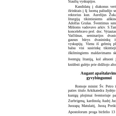
Šiaulių vyskupijos.
Kandidatų į diakonus ver
išrinktais į šį luomą paliudijo s
rektorius kun. Aurelijus Žuk
liturgiją tikintiesiems aišk
Adolfas Grušas. Šventimus sute
Mišioms vadovavo arkiv. S.Tam
koncelebravo prel. doc. Vytauta
Vaičiūnas, seminarijos dvasi
gausus būrys dvasininkų i
vyskupijų. Vienu iš gelmių pl
balsu visi susirinkę tikintiej
iškilmingiems maldavimams ski
šventųjų litaniją, kol aštuoni 
kniūbsti gulėjo prie didžiojo alto
Augant apaštalavim
gyvybingumui
Romoje minint Šv. Petro i
paties titulo Arkikatedra žydėj
kunigų plojimai šventoriuje pa
Zurbrigeną, kardinolą Audrį Ju
Juozapą Matulaitį, Juozą Prei
Apostolorum proga birželio 13 