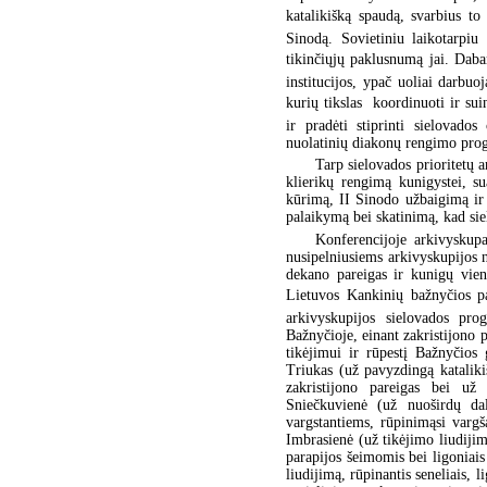
katalikišką spaudą, svarbius t
Sinodą. Sovietiniu laikotarpiu
tikinčiųjų paklusnumą jai. Dabar
institucijos, ypač uoliai darbu
kurių tikslas  koordinuoti ir s
ir pradėti stiprinti sielovado
nuolatinių diakonų rengimo pro
Tarp sielovados prioritetų
klierikų rengimą kunigystei, su
kūrimą, II Sinodo užbaigimą ir 
palaikymą bei skatinimą, kad si
Konferencijoje arkivyskupa
nusipelniusiems arkivyskupijos 
dekano pareigas ir kunigų vie
Lietuvos Kankinių bažnyčios pa
arkivyskupijos sielovados pro
Bažnyčioje, einant zakristijono 
tikėjimui ir rūpestį Bažnyčios
Triukas (už pavyzdingą katalik
zakristijono pareigas bei už
Sniečkuvienė (už nuoširdų dal
vargstantiems, rūpinimąsi vargša
Imbrasienė (už tikėjimo liudiji
parapijos šeimomis bei ligoniais
liudijimą, rūpinantis seneliais, l