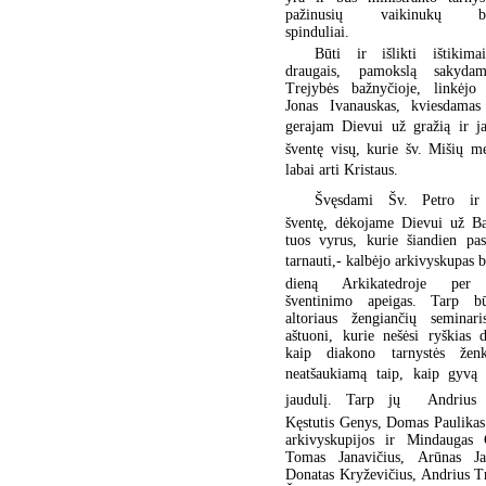
pažinusių vaikinukų bio
spinduliai.
Būti ir išlikti ištikima
draugais, pamokslą sakyda
Trejybės bažnyčioje, linkėjo
Jonas Ivanauskas, kviesdamas
gerajam Dievui už gražią ir j
šventę visų, kurie šv. Mišių m
labai arti Kristaus.
Švęsdami Šv. Petro ir 
šventę, dėkojame Dievui už Ba
tuos vyrus, kurie šiandien pas
tarnauti,- kalbėjo arkivyskupas b
dieną Arkikatedroje per
šventinimo apeigas. Tarp bū
altoriaus žengiančių seminar
aštuoni, kurie nešėsi ryškias 
kaip diakono tarnystės ženk
neatšaukiamą taip, kaip gyvą
jaudulį. Tarp jų  Andrius 
Kęstutis Genys, Domas Paulikas
arkivyskupijos ir Mindaugas G
Tomas Janavičius, Arūnas Ja
Donatas Kryževičius, Andrius Tr