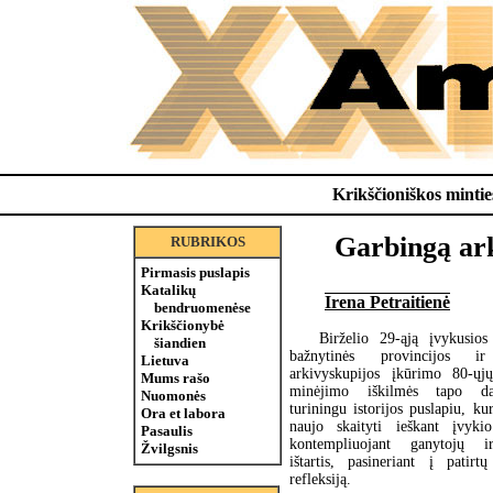
Krikščioniškos minties
Garbingą ark
RUBRIKOS
Pirmasis puslapis
Katalikų
Irena Petraitienė
bendruomenėse
Krikščionybė
Birželio 29-ąją įvykusios
šiandien
bažnytinės provincijos 
Lietuva
arkivyskupijos įkūrimo 80-ųj
Mums rašo
minėjimo iškilmės tapo d
Nuomonės
turiningu istorijos puslapiu, kur
Ora et labora
naujo skaityti ieškant įvyki
Pasaulis
kontempliuojant ganytojų i
Žvilgsnis
ištartis, pasineriant į patirt
refleksiją.