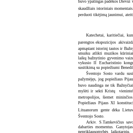
buvo ypatingas padėkos Dievui v
skaudžiais istoriniais momentais
perduoti tikėjimą jaunimui, ateit
Katechetai, karitiečiai, ku
parengtos ekspozicijos  akivaiz
apmąstant istorinį tautos ir Baž
smuiku atlikti muzikos kūrinia
laikų bažnytinio gyvenimo vaiz
vykusio II Eucharistinio kong
susitikimą su popiežiumi Bened
Šventojo Sosto vardu susir
pažymėjęs, jog popiežiaus Pijau
buvo naudinga ne tik Bažnyčiai
mylėti ir sekti Kristų  vienint
metropolijos, šiemet mininčios
Popiežiaus Pijaus XI konstituc
Lituanorum gente dėka Lietu
Šventojo Sosto.
Arkiv. S.Tamkevičius savo
dabarties momentus. Ganytojas
nepriklausomybės laikotarpiu, 