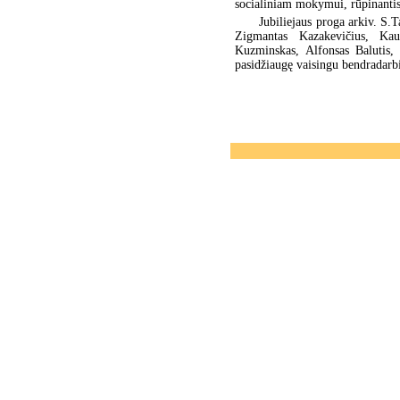
socialiniam mokymui, rūpinantis 
Jubiliejaus proga arkiv. S.
Zigmantas Kazakevičius, Ka
Kuzminskas, Alfonsas Balutis,
pasidžiaugę vaisingu bendradar