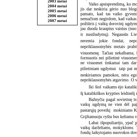
2003 metai
Vaiko apsisprendimą, ko mok
2004 metai
jis dar neskiria gėrio nuo blo
2005 metai
pamato, kad tas vaiko gyvenimo
2006 metai
nemačiom negirdom, kad vaikas n
2007 metai
požiūris į vaikų dorovinį ugdym
jau duoda kraupius vaisius (nu
ir nusižudymų). Negausūs Lietuv
neremia jokie fondai, nepo
nepriklausomybės metais prabil
visuomenę. Tačiau nekalbama, k
formuotis nei pilietinė visuome
ne visuomet tinkamai tam darb
pilietiniam ugdymui  taip pat m
neskiriamos pamokos, nėra egz
nepriklausomybės atgavimo. O vi
Iki šiol vaikams ėjo katalik
šį katalikiškos krypties leidinėl
Bažnyčia pagal sovietinę tr
vaikų ugdymą ne vien dėl pajė
pastarųjų poveikį  mokiniams K
Grįžtamuoju ryšiu bus keliama va
Labai išpopuliarėjo, ypač 
vaikų darželiams, mokykloms. T
fondų laikytojams nuovokos dova