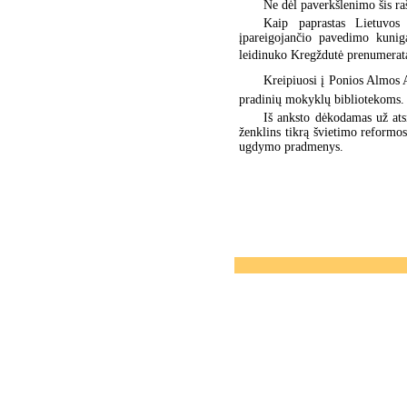
Ne dėl paverkšlenimo šis raš
Kaip paprastas Lietuvos 
įpareigojančio pavedimo kuniga
leidinuko Kregždutė prenumerat
Kreipiuosi į Ponios Almos 
pradinių mokyklų bibliotekoms.
Iš anksto dėkodamas už atsi
ženklins tikrą švietimo reformos
ugdymo pradmenys.