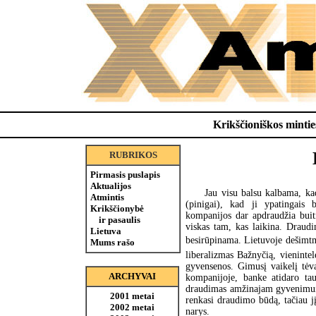
Krikščioniškos minties
RUBRIKOS
Pirmasis puslapis
Aktualijos
Jau visu balsu kalbama, ka
Atmintis
(pinigai), kad ji ypatingais
Krikščionybė
kompanijos dar apdraudžia buit
ir pasaulis
viskas tam, kas laikina. Draud
Lietuva
besirūpinama. Lietuvoje dešimtme
Mums rašo
liberalizmas Bažnyčią, vieninte
gyvensenos. Gimusį vaikelį tėva
ARCHYVAI
kompanijoje, banke atidaro tau
draudimas amžinajam gyvenimui p
2001 metai
renkasi draudimo būdą, tačiau j
2002 metai
narys.