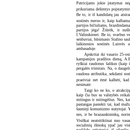
Patricijams jokie įstatymai 
prikuriama dešimtys poįstatymini
Be to, ir iš kandidatų jau atsir
sostinės merus ir, kaip kalbama
partijos bičiuliams, brazdindamas
partijos jėga! Žiūrėk, ir nu
I.Valinskienei. Be to, svarbus v
senbuviai, būsimasis Stalino sau
laikinosios sostinės Laisvės 
ambasadoje.
Apskritai iki vasario 25-os
kampanijos pradžios dieną, A.B
ryškiai raudonus šalikus (kaip 
pergalės trimitais. Na, o daugeli
raudona atributika, sekdami sost
praeiviai net ėmė kalbėti, kad
nesimatė.
Taigi ko ne ko, o atrakcij
kaip čia bus su valstybės reikal
mitingus ir mitingėlius. Nes, kai
pastangas pasiekti tai, kad maži
šaunieji komunizmo statytojai. Y
nes, ir be brazauskininkų, norin
Visiškai neatsitiktinai nuo va
socialinių išmokų ypač jau vis
pasklido agitatoriai, iš užanči