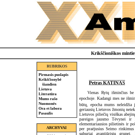
Krikščioniškos minties
RUBRIKOS
Pirmasis puslapis
Krikščionybė
Petras KATINAS
šiandien
Lietuva
Vienas Rytų išminčius be
Literatūra
epochoje. Kadangi mes ne išmin
Mums rašo
Nuomonės
būtų, epocha mums neleidžia j
Ora et labora
geriausių Lietuvos žmonių netekt
Pasaulis
Lietuvos piliečių visiškas abej
pareigos jausmo Tėvynei ir l
elementariausios pilietinės ir p
ARCHYVAI
per praėjusius Seimo rinkimus 
suburtai avantiūristų grupei.