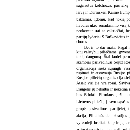
sugriautus kolchozus, pasitelkę
laivą ir Durniškes. Kaimo lium
balzamas. Įdomu, kad tokią poz
liaudies ūkio sunaikinimo visą k
neokomunistai ar valstiečiai, be
partijų lyderiai S.Buškevičius ir
choras.
Bet ir to dar maža. Pagal 
kitų valstybių piliečiams, gyvena
tokią daugumą. Štai kodėl perna
skambiai pasivadinusi Sojuz Ros
organizacija sieks sujungti vi
rūpinasi ir atstovauja Rusijos 
Rusijos piliečių organizacija sie
Atseit visi jie yra rosai. Sav
Daugelis jų nekalba ir neketina mo
bus išrinkti. Pirmiausia, žinom
Lietuvos piliečių į savo sąrašus
grupė, pasivadinusi partijėle), tr
akcija, Pilietinės demokratijos 
vyresnieji broliai, kaip ir jų
artimajam užsienyje negaili mi