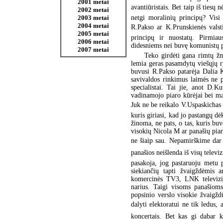
2001 metai
avantiūristais. Bet taip iš tiesų n
2002 metai
netgi moralinių principų? Visi 
2003 metai
2004 metai
R.Pakso ar K.Prunskienės valsti
2005 metai
principų ir nuostatų. Pirmia
2006 metai
didesniems nei buvę komunistų par
2007 metai
Teko girdėti gana rimtų ž
lemia geras pasamdytų viešųjų r
buvusi R.Pakso patarėja Dalia Ku
savivaldos rinkimus laimės ne p
specialistai. Tai jie, anot D.Ku
vadinamojo piaro kūrėjai bei ma
Juk ne be reikalo V.Uspaskichas 
kuris giriasi, kad jo pastangų dė
žinoma, ne pats, o tas, kuris bu
visokių Nicola M ar panašių piari
ne šiaip sau. Nepamirškime dar v
panašios neišlenda iš visų televiz
pasakoja, jog pastaruoju metu p
siekiančių tapti žvaigždėmis a
komercinės TV3, LNK televizijo
narius. Taigi visoms panašioms
popsinio verslo visokie žvaigžd
dalyti elektoratui ne tik ledus, 
koncertais. Bet kas gi dabar k