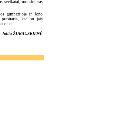
s sveikatai, monsinjoras
os gimnazijoje ir Jono
prasitaria, kad su jais
lausoma.
Jolita ŽURAUSKIENĖ