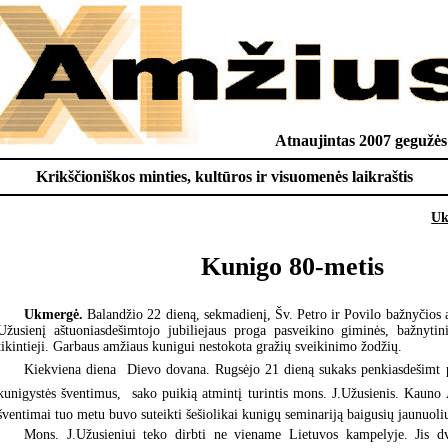
Atnaujintas 2007 gegužės
Krikščioniškos minties, kultūros ir visuomenės laikraštis
Uk
Kunigo 80-metis
Ukmergė.
Balandžio 22 dieną, sekmadienį, Šv. Petro ir Povilo bažnyčios a
Užusienį aštuoniasdešimtojo jubiliejaus proga pasveikino giminės, bažnytini
tikintieji. Garbaus amžiaus kunigui nestokota gražių sveikinimo žodžių.
Kiekviena diena  Dievo dovana. Rugsėjo 21 dieną sukaks penkiasdešimt 
kunigystės šventimus,  sako puikią atmintį turintis mons. J.Užusienis. Kauno
šventimai tuo metu buvo suteikti šešiolikai kunigų seminariją baigusių jaunuoli
Mons. J.Užusieniui teko dirbti ne viename Lietuvos kampelyje. Jis d