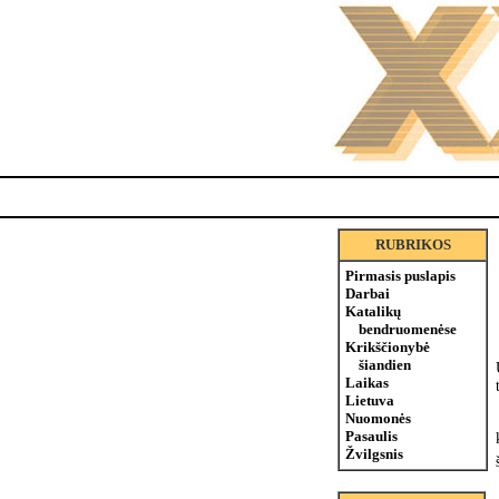
RUBRIKOS
Pirmasis puslapis
Darbai
Katalikų
bendruomenėse
Krikščionybė
šiandien
Laikas
Lietuva
Nuomonės
Pasaulis
Žvilgsnis