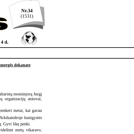
Nr.34
(1531)
 4 d.
mergės dekanate
ltaristą monsinjorą Jurgį
ų organizacijų atstovai,
penkeri metai, kai gavau
 Arkikatedroje kunigystės
ų. Gyvi likę penki.
videšimt metų vikaravo,