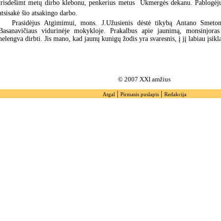
trisdešimt metų dirbo klebonu, penkerius metus  Ukmergės dekanu. Pablogėju
atsisakė šio atsakingo darbo.
Prasidėjus Atgimimui, mons. J.Užusienis dėstė tikybą Antano Smeton
Basanavičiaus vidurinėje mokykloje. Prakalbus apie jaunimą, monsinjoras 
nelengva dirbti. Jis mano, kad jaunų kunigų žodis yra svaresnis, į jį labiau įsik
© 2007 XXI amžius
|
|
Atgal
Pirmasis puslapis
Redakcija