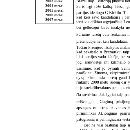
Brazauską! Į euforiją puolusi kon
2003 metai
2004 metai
kuris irgi rėžė kalbą. Tiesa, 
2005 metai
partijos ideologo G.Kirkilo. Tai
2006 metai
kad kels savo kandidatūrą į par
2007 metai
tarsi vis aiškiau atgyjančiais Le
bei gelbėtojui buvo išsakyta ne 
kuriame turėtų būti renkamas nauj
pretenduoja net keli kandidatai. 
Tačiau Premjero išsakytas amžinai
kad pakaitalo A.Brazauskui taip 
likti partijos vado kėdėje, bet 
jog, išsikvietęs ant kilimėlio
užsiminė, kad jo byranti Seimo
paaiškina. Žinoma, ekspirminink
dyką. Pirmiausia norėtų gauti 
rinkimų 2008 metų rudenį dar yra
ir jo socialliberalams per tuos ri
čia stebėtina. Juk lygiai taip p
neišvengiamą žlugimą, prisijungė 
apsaugos ministras ir vienas 
pirmininkas J.Lionginas pasiri
patogiausia ir pelningiausia vieta
Bet ne visi bastūnai taip