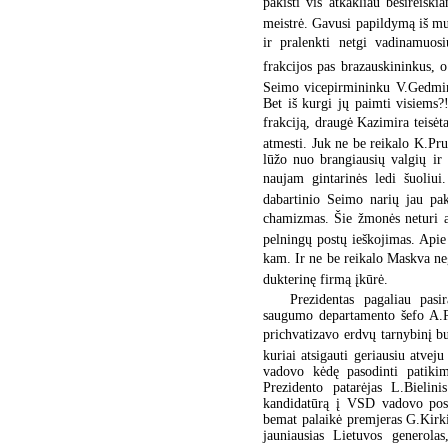
pakišti vis atkakliau besireiškia
meistrė. Gavusi papildymą iš mu
ir pralenkti netgi vadinamuosi
frakcijos pas brazauskininkus, o 
Seimo vicepirmininku V.Gedminu
Bet iš kurgi jų paimti visiems?
frakciją, draugė Kazimira teisė
atmesti. Juk ne be reikalo K.Pru
lūžo nuo brangiausių valgių ir 
naujam gintarinės ledi šuoli
dabartinio Seimo narių jau pak
chamizmas. Šie žmonės neturi abs
pelningų postų ieškojimas. Apie 
kam. Ir ne be reikalo Maskva neg
dukterinę firmą įkūrė.
Prezidentas pagaliau pasi
saugumo departamento šefo A.Po
prichvatizavo erdvų tarnybinį bu
kuriai atsigauti geriausiu atve
vadovo kėdę pasodinti patikim
Prezidento patarėjas L.Bielin
kandidatūrą į VSD vadovo post
bemat palaikė premjeras G.Kirkil
jauniausias Lietuvos generolas