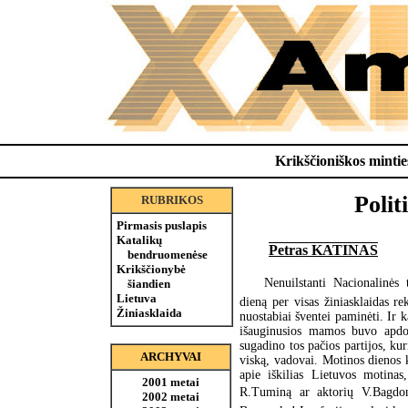
Krikščioniškos minties
Polit
RUBRIKOS
Pirmasis puslapis
Katalikų
Petras KATINAS
bendruomenėse
Krikščionybė
Nenuilstanti Nacionalinės 
šiandien
Lietuva
dieną per visas žiniasklaidas r
Žiniasklaida
nuostabiai šventei paminėti. Ir 
išauginusios mamos buvo apdov
sugadino tos pačios partijos, kur
ARCHYVAI
viską, vadovai. Motinos dienos k
apie iškilias Lietuvos motinas
2001 metai
R.Tuminą ar aktorių V.Bagdoną
2002 metai