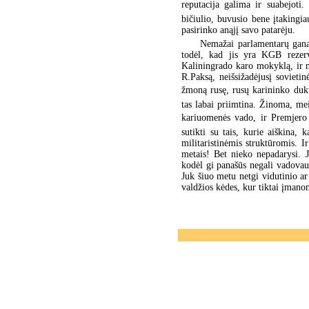
reputacija galima ir suabejoti.
bičiulio, buvusio bene įtaking
pasirinko anąjį savo patarėju.
Nemažai parlamentarų gana 
todėl, kad jis yra KGB rezerv
Kaliningrado karo mokyklą, ir ni
R.Paksą, neišsižadėjusį sovietin
žmoną rusę, rusų karininko dukte
tas labai priimtina. Žinoma, me
kariuomenės vado, ir Premjero an
sutikti su tais, kurie aiškina,
militaristinėmis struktūromis. I
metais! Bet nieko nepadarysi. 
kodėl gi panašūs negali vadovau
Juk šiuo metu netgi vidutinio a
valdžios kėdes, kur tiktai įmano