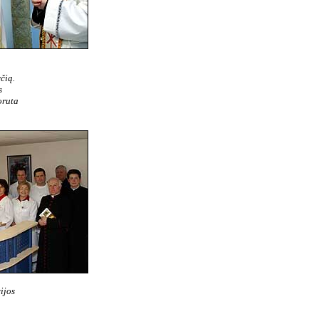
čią.
s
oruta
ijos