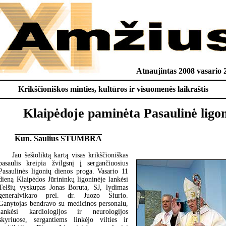
Atnaujintas 2008 vasario 
Krikščioniškos minties, kultūros ir visuomenės laikraštis
Klaipėdoje paminėta Pasaulinė ligon
Kun. Saulius STUMBRA
Jau šešioliktą kartą visas krikščioniškas
pasaulis kreipia žvilgsnį į sergančiuosius
Pasaulinės ligonių dienos proga. Vasario 11
dieną Klaipėdos Jūrininkų ligoninėje lankėsi
Telšių vyskupas Jonas Boruta, SJ, lydimas
generalvikaro prel. dr. Juozo Šiurio.
Ganytojas bendravo su medicinos personalu,
lankėsi kardiologijos ir neurologijos
skyriuose, sergantiems linkėjo vilties ir