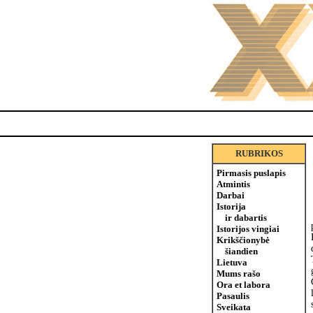
RUBRIKOS
Pirmasis puslapis
Atmintis
Darbai
Istorija
ir dabartis
Istorijos vingiai
Krikščionybė
šiandien
Lietuva
Mums rašo
Ora et labora
Pasaulis
Sveikata