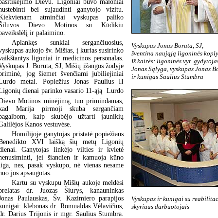
pasitikėjimo Dievu. Ligoniai buvo maloniai
nustebinti bei sujaudinti ganytojo vizitu.
Kiekvienam atminčiai vyskupas paliko
Šiluvos Dievo Motinos su Kūdikiu
paveikslėlį ir palaimino.
Aplankęs sunkiai sergančiuosius,
Vyskupas Jonas Boruta, SJ,
vyskupas aukojo šv. Mišias, į kurias susirinko
šventina naująją ligoninės koply
vaikštantys ligoniai ir medicinos personalas.
Iš kairės: ligoninės vyr. gydytoja
Vyskupas J. Boruta, SJ, Mišių įžangos žodyje
Jonas Sąlyga, vyskupas Jonas B
priminė, jog šiemet švenčiami jubiliejiniai
ir kunigas Saulius Stumbra
Lurdo metai. Popiežius Jonas Paulius II
Ligonių dienai parinko vasario 11-ąją  Lurdo
Dievo Motinos minėjimą, tuo primindamas,
kad Marija pirmoji skuba sergančiam
pagalbom, kaip skubėjo užtarti jaunikių
Galilėjos Kanos vestuvėse.
Homilijoje ganytojas pristatė popiežiaus
Benedikto XVI laišką šių metų Ligonių
dienai. Ganytojas linkėjo vilties ir kvietė
nenusiminti, jei šiandien ir kamuoja kūno
liga, nes, pasak vyskupo, nė vienas nesame
nuo jos apsaugotas.
Kartu su vyskupu Mišių aukoje meldėsi
prelatas dr. Juozas Šiurys, kanauninkas
Jonas Paulauskas, Šv. Kazimiero parapijos
Vyskupas ir kunigai su reabilitac
kunigai: klebonas dr. Romualdas Vėlavičius,
skyriaus darbuotojais
dr. Darius Trijonis ir mgr. Saulius Stumbra.