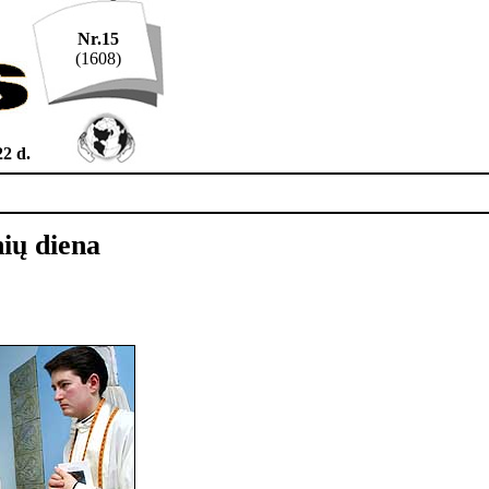
Nr.15
(1608)
22 d.
ių diena