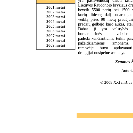
yra pasišventusių dirbti kit
Lietuvos Raudonojo kryžiaus dra
2001 metai
beveik 5500 narių bei 1500 s
2002 metai
kurių didesnę dalį sudaro ja
2003 metai
veiklą prieš 90 metų pradėjusi
2004 metai
pradžių gelbėjo karo aukas, stei
2005 metai
Dabar ji yra valstybės pa
2006 metai
humanitarinės veiklos
2007 metai
padeda kenčiantiems, teikia par
2008 metai
pažeidžiamiems žmonėms.
2009 metai
ramovėje buvo apdovanoti 
draugijai nusipelnę asmenys.
Zenonas 
Autori
© 2009 XXI amžius