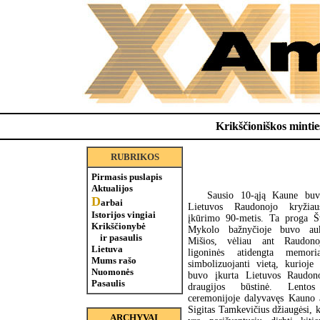
Krikščioniškos minties
RUBRIKOS
Pirmasis puslapis
Aktualijos
Sausio 10-ąją Kaune buv
D
arbai
Lietuvos Raudonojo kryžiau
Istorijos vingiai
įkūrimo 90-metis. Ta proga Š
Krikščionybė
Mykolo bažnyčioje buvo au
ir pasaulis
Mišios, vėliau ant Raudono
Lietuva
ligoninės atidengta memoria
Mums rašo
simbolizuojanti vietą, kurioje
Nuomonės
buvo įkurta Lietuvos Raudono
Pasaulis
draugijos būstinė. Lentos
ceremonijoje dalyvavęs Kauno 
Sigitas Tamkevičius džiaugėsi, 
ARCHYVAI