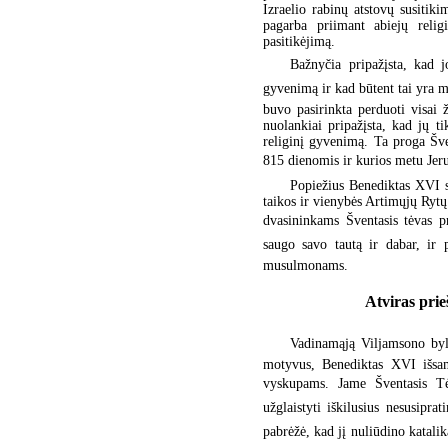
Izraelio rabinų atstovų susitik
pagarba priimant abiejų relig
pasitikėjimą.
Bažnyčia pripažįsta, kad 
gyvenimą ir kad būtent tai yra m
buvo pasirinkta perduoti visai
nuolankiai pripažįsta, kad jų t
religinį gyvenimą. Ta proga Šve
815 dienomis ir kurios metu Jeru
Popiežius Benediktas XVI s
taikos ir vienybės Artimųjų Rytų
dvasininkams Šventasis tėvas p
saugo savo tautą ir dabar, ir 
musulmonams.
Atviras pri
Vadinamąją Viljamsono by
motyvus, Benediktas XVI išsam
vyskupams. Jame Šventasis Tėv
užglaistyti iškilusius nesusiprat
pabrėžė, kad jį nuliūdino katalika