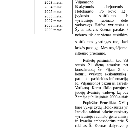
Viljamsono vie
2003 metai
išsakytomis abejonėmi
2004 metai
Holokausto. Po kovo 12 
2005 metai
įvykusio susitikimo Izr
2006 metai
vyriausiojo rabinato deleg
2007 metai
vadovavęs Haifos vyriausias r
2008 metai
Šyras Jašuvas Koenas pasakė, k
2009 metai
nebuvo tik dar vienas susitikima
susitikimas ypatingas tuo, kad
krizės pabaigą. Mes negalėjome 
šiltesnio priėmimo.
Reikėtų prisiminti, kad Va
sausio 21 dieną atšaukus nete
konsekruotą Šv. Pijaus X dra
keturių vyskupų ekskomuniką 
pat metu paskleidus informaciją
R. Viljamsono) pažiūras, Izraeli
Vatikaną. Kartu iškilo pavojus 
judėjų dvasinių vadovų, ką buv
Žemėje jubiliejiniais 2000-aisiai
Popiežius Benediktas XVI p
kare vykęs žydų Holokaustas yra
Izraelio rabinai pakeitė nusista
vyriausiojo rabinato generalinis
ir Izraelio ambasadorius prie 
rabinas Š. Koenas dalyvavo p