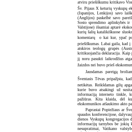
atviru priešiškumu kritikavo V
Šv. Pijaus X keturių vyskupų e
(Ispanijos, Lenkijos) savo lai
(Anglijos) paskelbė savo parei
Sosto sprendimo aplinkybės ir 
Valstijose) išsamiai aptarė eksk
kurių šalių katalikiškuose sluo
komentarų  o kai kur, ypač po
priešiškumas. Labai gaila, kad į 
atskiros teologų grupės (Aust
kritikuojančia deklaracija. Kai
jį noru pasukti laikrodžius atg
žaizdos nei buvo prieš ekskomun
Jausdamas pareigą broliam
Šventasis Tėvas pripažįsta, ka
netikėtas. Reikšdamas gilų apga
kurie buvo atsakingi už susit
informaciją interneto tinkle,
pažiūras. Kita klaida, dėl k
ekskomunikos atšaukimo akto pa
Paprastai Popiežiaus ar Šve
spaudos konferencijose, dalyvau
dienos Vyskupų kongregacijos d
informacijų tarnybos be jokių k
nesupratimai, Vatikano valsty