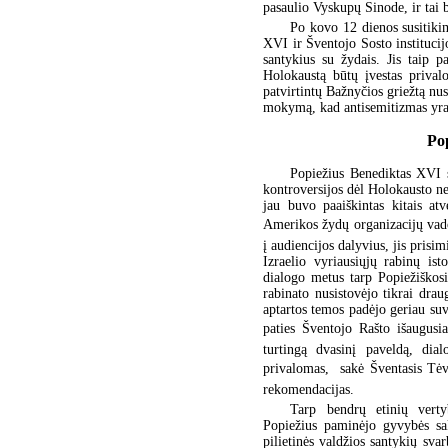
pasaulio Vyskupų Sinode, ir tai b
Po kovo 12 dienos susitiki
XVI ir Šventojo Sosto institucij
santykius su žydais. Jis taip p
Holokaustą būtų įvestas prival
patvirtintų Bažnyčios griežtą n
mokymą, kad antisemitizmas yra 
Pop
Popiežius Benediktas XVI su
kontroversijos dėl Holokausto nei
jau buvo paaiškintas kitais at
Amerikos žydų organizacijų vadov
į audiencijos dalyvius, jis prisi
Izraelio vyriausiųjų rabinų is
dialogo metus tarp Popiežiškosi
rabinato nusistovėjo tikrai drau
aptartos temos padėjo geriau su
paties Šventojo Rašto išaugusia
turtingą dvasinį paveldą, dia
privalomas,  sakė Šventasis Tė
rekomendacijas.
Tarp bendrų etinių vertyb
Popiežius paminėjo gyvybės sak
pilietinės valdžios santykių svar