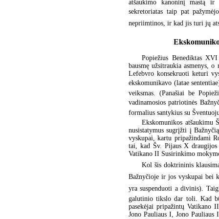
atšaukimo kanoninį mastą ir 
sekretoriatas taip pat pažymėj
nepriimtinos, ir kad jis turi jų 
Ekskomunikos 
Popiežius Benediktas XVI
bausmę užsitraukia asmenys, o 
Lefebvro konsekruoti keturi vys
ekskomunikavo (latae sententiae
veiksmas. (Panašiai be Popiež
vadinamosios patriotinės Bažn
formalius santykius su Šventuoju
Ekskomunikos atšaukimu Šv.
nusistatymus sugrįžti į Bažnyč
vyskupai, kartu pripažindami Ro
tai, kad Šv. Pijaus X draugijo
Vatikano II Susirinkimo mokymo
Kol šis doktrininis klausima
Bažnyčioje ir jos vyskupai bei k
yra suspenduoti a divinis). Ta
galutinio tikslo dar toli. Kad 
pasekėjai pripažintų Vatikano 
Jono Pauliaus I, Jono Pauliaus 