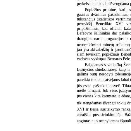
perkeisdama ir taip išvengdama 
Popiežius priminė, kad tr
gausius dvasinius pašaukimus, š
tūkstančius (statistikos vertini
pernykštį Benedikto XVI vizit
pripažinimus, kad oficiali kat
Lefebvro šalininkai dar palaik
draugijos narių arogancijos ir 
nesureikšminti minėtų trūkumų 
jau yra akivaizdžių ir jaudina
šiam tėviškam popiežiaus Benedi
vadovas vyskupas Bernaras Felė.
Baigdamas savo laišką Švent
Bažnyčios sluoksniuose, kaip ir
galima būtų nerodyti toleranci
pateikia tokiems atvejams labai ti
jūs esate pašaukti laisvei! Tikt
meile tarnauti. Juk visas įstaty
jūs vienas kitą kremtate ir ėdate
tik stengdamas išvengti tokių d
XVI ir tiesia susitaikymo ranką,
apraiškų posusirinkiminėje Ba
apgintas nuo neapykantos išpuol