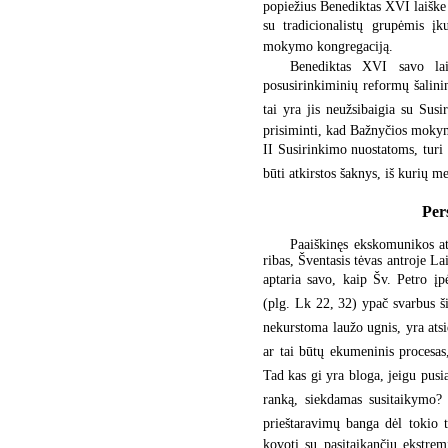
popiežius Benediktas XVI laiške 
su tradicionalistų grupėmis įk
mokymo kongregaciją.
Benediktas XVI savo lai
posusirinkiminių reformų šalini
tai yra jis neužsibaigia su Susi
prisiminti, kad Bažnyčios mokym
II Susirinkimo nuostatoms, turi 
būti atkirstos šaknys, iš kurių 
Per
Paaiškinęs ekskomunikos a
ribas, Šventasis tėvas antroje 
aptaria savo, kaip Šv. Petro įp
(plg. Lk 22, 32) ypač svarbus šia
nekurstoma laužo ugnis, yra atsi
ar tai būtų ekumeninis procesas
Tad kas gi yra bloga, jeigu pusia
ranką, siekdamas susitaikymo?
prieštaravimų banga dėl tokio t
kovoti su pasitaikančiu ekstre