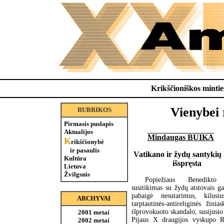
Krikščioniškos minties
Vienybei 
RUBRIKOS
Pirmasis puslapis
Aktualijos
Mindaugas BUIKA
K
rikščionybė
ir pasaulis
Vatikano ir žydų santykių 
Kultūra
išspręsta
Lietuva
Žvilgsnis
Popiežiaus Benedikt
susitikimas su žydų atstovais ga
pabaigė nesutarimus, kilusi
ARCHYVAI
tarptautinės-antireliginės žinias
išprovokuoto skandalo, susijusio
2001 metai
Pijaus X draugijos vyskupo R
2002 metai