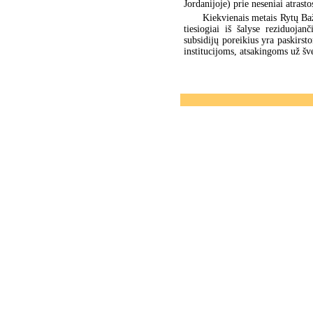
Jordanijoje) prie neseniai atrast
Kiekvienais metais Rytų Ba
tiesiogiai iš šalyse reziduojan
subsidijų poreikius yra paskirs
institucijoms, atsakingoms už šve