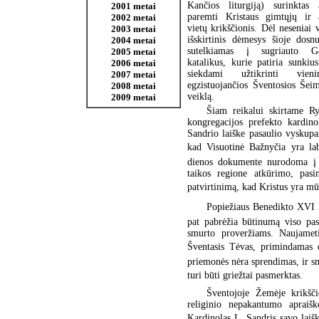
Kančios liturgiją) surinktas 
2001 metai
paremti Kristaus gimtųjų ir 
2002 metai
vietų krikščionis. Dėl neseniai
2003 metai
išskirtinis dėmesys šioje dosn
2004 metai
sutelkiamas į sugriauto G
2005 metai
katalikus, kurie patiria sunki
2006 metai
siekdami užtikrinti vieni
2007 metai
egzistuojančios Šventosios Šei
2008 metai
veiklą.
2009 metai
Šiam reikalui skirtame R
kongregacijos prefekto kardin
Sandrio laiške pasaulio vyskup
kad Visuotinė Bažnyčia yra la
dienos dokumente nurodoma į R
taikos regione atkūrimo, pas
patvirtinimą, kad Kristus yra mūs
Popiežiaus Benedikto XVI k
pat pabrėžia būtinumą viso pas
smurto proveržiams. Naujameti
Šventasis Tėvas, primindamas d
priemonės nėra sprendimas, ir smu
turi būti griežtai pasmerktas.
Šventojoje Žemėje krikšči
religinio nepakantumo apraišk
Kardinolas L. Sandris savo laiške