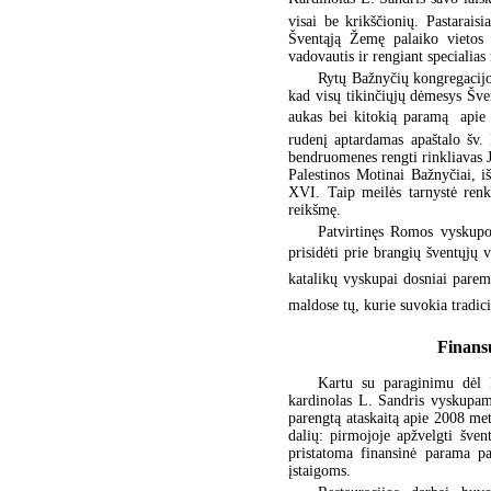
visai be krikščionių. Pastarais
Šventąją Žemę palaiko vietos k
vadovautis ir rengiant specialias
Rytų Bažnyčių kongregacijo
kad visų tikinčiųjų dėmesys Šven
aukas bei kitokią paramą  apie
rudenį aptardamas apaštalo šv. 
bendruomenes rengti rinkliavas 
Palestinos Motinai Bažnyčiai, 
XVI. Taip meilės tarnystė renk
reikšmę.
Patvirtinęs Romos vyskupo
prisidėti prie brangių šventųjų v
katalikų vyskupai dosniai parems
maldose tų, kurie suvokia tradic
Finansu
Kartu su paraginimu dėl D
kardinolas L. Sandris vyskupam
parengtą ataskaitą apie 2008 met
dalių: pirmojoje apžvelgti šven
pristatoma finansinė parama p
įstaigoms.