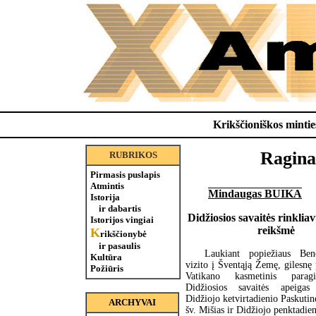
Krikščioniškos minties
Ragina
RUBRIKOS
Pirmasis puslapis
Atmintis
Mindaugas BUIKA
Istorija
ir dabartis
Didžiosios savaitės rinkliav
Istorijos vingiai
reikšmė
K
rikščionybė
ir pasaulis
Laukiant popiežiaus Be
Kultūra
vizito į Šventąją Žemę, gilesnę
Požiūris
Vatikano kasmetinis parag
Didžiosios savaitės apeiga
Didžiojo ketvirtadienio Paskutin
ARCHYVAI
šv. Mišias ir Didžiojo penktadien