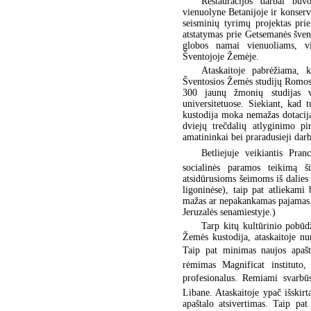
Restauracijos darbai bu
vienuolyne Betanijoje ir konser
seisminių tyrimų projektas pri
atstatymas prie Getsemanės šven
globos namai vienuoliams, vi
Šventojoje Žemėje.
Ataskaitoje pabrėžiama, 
Šventosios Žemės studijų Romos 
300 jaunų žmonių studijas vi
universitetuose. Siekiant, kad t
kustodija moka nemažas dotacija
dviejų trečdalių atlyginimo pi
amatininkai bei praradusieji darb
Betliejuje veikiantis Pran
socialinės paramos teikimą 
atsidūrusioms šeimoms iš dalies 
ligoninėse), taip pat atliekam
mažas ar nepakankamas pajamas. 
Jeruzalės senamiestyje.)
Tarp kitų kultūrinio pobūd
Žemės kustodija, ataskaitoje nu
Taip pat minimas naujos apašt
rėmimas Magnificat instituto, 
profesionalus. Remiami svarbūs 
Libane. Ataskaitoje ypač išski
apaštalo atsivertimas. Taip pa