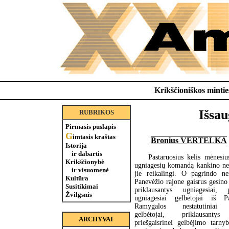
Krikščioniškos minties
Išsa
RUBRIKOS
Pirmasis puslapis
G
imtasis kraštas
Bronius VERTELKA
Istorija
ir dabartis
Pastaruosius kelis mėnesi
Krikščionybė
ugniagesių komandą kankino než
ir visuomenė
jie reikalingi. O pagrindo n
Kultūra
Panevėžio rajone gaisrus gesino
Susitikimai
priklausantys ugniagesiai, p
Žvilgsnis
ugniagesiai gelbėtojai iš P
Ramygalos nestatutiniai u
gelbėtojai, priklausantys
ARCHYVAI
priešgaisrinei gelbėjimo tarny