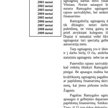
ugniagesių darbas buvo finan
2001 metai
Vilniaus. Norint sutaupyti lė
2002 metai
nutarta Ramygalos ugniagesi
2003 metai
rajono savivaldybei, bet neski
2004 metai
finansavimo.
2005 metai
Ramygaliečių ugniagesių 
2006 metai
tik džiaugtis: neturi dar
2007 metai
pažeidimų, ne vieną gaisrą n
2008 metai
prieš atvykstant kolegoms iš
2009 metai
Drąsiai ir sumaniai veikė lik
ugniagesiai turi specialią gel
autoavarijų metu.
Tarp ugniagesių yra ir ūkini
ir į darbo biržą. O čia, atidirb
statutiniu ugniagesiu  nebe tas a
Panevėžio rajono savivaldyb
kad reikėtų išlaikyti Ramygalo
pinigai. Be apsaugos mašina bem
kvalifikuotų ugniagesių pagalbo
ar papildomą finansavimą skirs
metų, kai jiems pirkome techni
Žagunis.
Pagaliau Ramygalos ugniage
apsaugos ir gelbėjimo departame
papildomą finansavimą. Sutikus
Tiesa, iš 15 joje dabar dirbančių