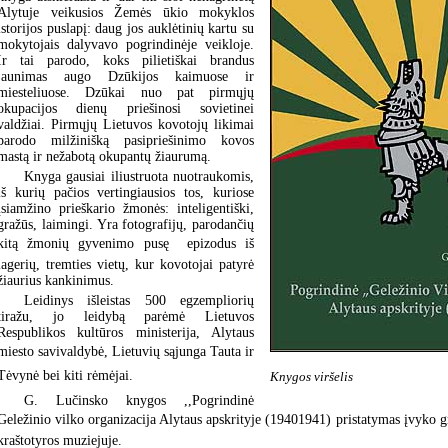
Alytuje veikusios Žemės ūkio mokyklos
istorijos puslapį: daug jos auklėtinių kartu su
mokytojais dalyvavo pogrindinėje veikloje.
Ir tai parodo, koks pilietiškai brandus
jaunimas augo Dzūkijos kaimuose ir
miesteliuose. Dzūkai nuo pat pirmųjų
okupacijos dienų priešinosi sovietinei
valdžiai. Pirmųjų Lietuvos kovotojų likimai
parodo milžinišką pasipriešinimo kovos
mastą ir nežabotą okupantų žiaurumą.
Knyga gausiai iliustruota nuotraukomis,
iš kurių pačios vertingiausios tos, kuriose
įsiamžino prieškario žmonės: inteligentiški,
gražūs, laimingi. Yra fotografijų, parodančių
kitą žmonių gyvenimo pusę  epizodus iš
lagerių, tremties vietų, kur kovotojai patyrė
žiaurius kankinimus.
Leidinys išleistas 500 egzempliorių
tiražu, jo leidybą parėmė Lietuvos
Respublikos kultūros ministerija, Alytaus
miesto savivaldybė, Lietuvių sąjunga Tauta ir
Tėvynė bei kiti rėmėjai.
Knygos viršelis
G. Lučinsko knygos ,,Pogrindinė
Geležinio vilko organizacija Alytaus apskrityje (19401941) pristatymas įvyko
kraštotyros muziejuje.