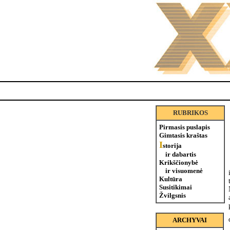
RUBRIKOS
Pirmasis puslapis
Gimtasis kraštas
I
storija
ir dabartis
Krikščionybė
ir visuomenė
Kultūra
Susitikimai
Žvilgsnis
ARCHYVAI