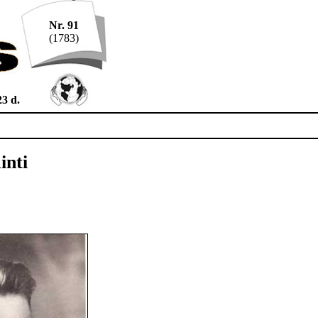
Nr. 91
(1783)
3 d.
inti