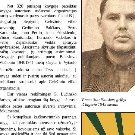
Net 320 puslapių knygoje pateiktas
knygos autoriaus sudarytas organizacijos
narių vardynas ir patys svarbiausi faktai iš jų
biografijų. Septynių Geležinio vilko
kovotojų: Gedimino Balčiaus, Petro
Karkausko, Jono Perlio, Jono Prieskienio,
Vinco Stanišausko, Bernardo Vadeikos ir
Petro Zajankausko veikla aprašyta
apybraižose. Atskirame skyriuje išspausdinti
pačių kovotojų, jų artimųjų atsiminimai.
Knygoje publikuojama poeto Boleslovo
Mačionio 19401941 metų kūryba ir Vytauto
Petružio sukurta daina Trys tankistai. Į
knygą sudėti ir įvairių autorių anksčiau jau
publikuoti straipsniai apie Geležinio vilko
organizaciją.
Dar vienas reikšmingas G. Lučinsko
Vincas Stanišauskas, grįžęs
darbas, atliktas rengiant šią knygą  iš rusų
iš lagerio 1945 metais
kalbos paties autoriaus išversti archyviniai
dokumentai.
Ši kruopštaus kraštotyrininko parengta
knyga  tai paminklas buvusiems užmarštyje
žmonėms, kovojusiems už savo valstybę. Ši
knyga atskleidžia ir dar iki šiol nenagrinėtą