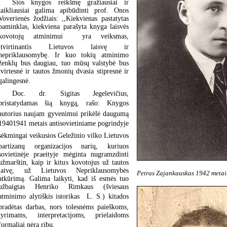
Šios knygos reikšmę gražiausiai ir
taikliausiai galima apibūdinti prof. Onos
Voverienės žodžiais: ,,Kiekvienas pastatytas
paminklas, kiekviena parašyta knyga laisvės
kovotojų atminimui  yra veiksmas,
įtvirtinantis Lietuvos laisvę ir
nepriklausomybę. Ir kuo tokių atminimo
ženklų bus daugiau, tuo mūsų valstybė bus
tvirtesnė ir tautos žmonių dvasia stipresnė ir
galingesnė.
Doc. dr. Sigitas Jegelevičius,
pristatydamas šią knygą, rašo: Knygos
autorius naujam gyvenimui prikėlė daugumą
19401941 metais antisovietiniame pogrindyje
sėkmingai veikusios Geležinio vilko Lietuvos
partizanų organizacijos narių, kuriuos
sovietinėje praeityje mėginta nugramzdinti
užmarštin, kaip ir kitus kovotojus už tautos
laivę, už Lietuvos Nepriklausomybės
Petras Zajankauskas 1942 metai
atkūrimą. Galima laikyti, kad iš esmės tuo
užbaigtas Henriko Rimkaus (šviesaus
atminimo alytiškis istorikas  L. S.) kitados
pradėtas darbas, nors tolesnėms paieškoms,
tyrimams, interpretacijoms, prielaidoms
formaliai nėra ribų.