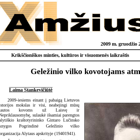
2009 m. gruodžio 2
Krikščioniškos minties, kultūros ir visuomenės laikraštis
Geležinio vilko kovotojams atm
Laima Stankevičiūtė
2009-iesiems einant į pabaigą Lietuvos
istorijos mokslas ir visi, neabejingi mūsų
tautos kovoms už Laisvę ir
Nepriklausomybę, sulaukė išsamiai parengtos
alytiškio kraštotyrininko Gintaro Lučinsko
knygos Pogrindinė Geležinio vilko
organizacija Alytaus apskrityje (19401941).