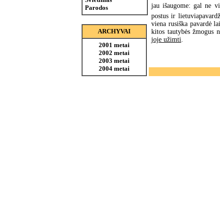
jau išaugome: gal ne v
Parodos
postus ir lietuviapavardž
viena rusiška pavardė la
ARCHYVAI
kitos tautybės žmogus ne
joje užimti
.
2001 metai
2002 metai
2003 metai
2004 metai