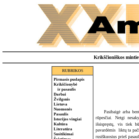
Krikščioniškos minties
RUBRIKOS
Pirmasis puslapis
Krikščionybė
ir pasaulis
Darbai
Žvilgsnis
Lietuva
Nuomonės
Pasibaigė arba ben
Pasaulis
rūpesčiai. Netgi nesak
Istorijos vingiai
Kultūra
išsispręstų, vis tiek 
Literatūra
pavardėmis  liktų ta pa
Susitikimai
rusiškuosius prieš pasau
Švietimas