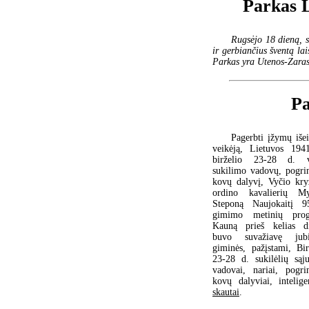
Parkas L
Rugsėjo 18 dieną, s
ir gerbiančius šventą la
Parkas yra Utenos-Zaras
Pa
Pagerbti įžymų išei
veikėją, Lietuvos 19
birželio 23-28 d. v
sukilimo vadovų, pogri
kovų dalyvį, Vyčio kry
ordino kavalierių My
Steponą Naujokaitį 9
gimimo metinių pro
Kauną prieš kelias d
buvo suvažiavę jubil
giminės, pažįstami, Bir
23-28 d. sukilėlių sąj
vadovai, nariai, pogri
kovų dalyviai, inteligen
skautai
.