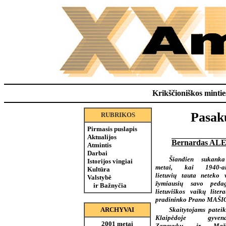
Krikščioniškos minties
Pasakų
RUBRIKOS
Pirmasis puslapis
Aktualijos
Bernardas A
Atmintis
Darbai
Šiandien sukank
Istorijos vingiai
metai, kai 1940-ais
Kultūra
lietuvių tauta neteko 
Valstybė
žymiausių savo pedag
ir Bažnyčia
lietuviškos vaikų litera
pradininko Prano MAŠI
Skaitytojams patei
ARCHYVAI
Klaipėdoje gyvena
2001 metai
Zanavykų ir Mažo