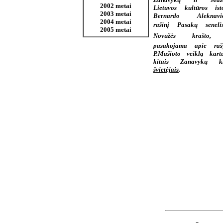
2002 metai
Lietuvos kultūros ist
2003 metai
Bernardo Aleknavič
2004 metai
rašinį Pasakų senel
2005 metai
Novužės krašto,
pasakojama apie rašy
P.Mašioto veiklą kar
kitais Zanavykų kr
švietėjais
.