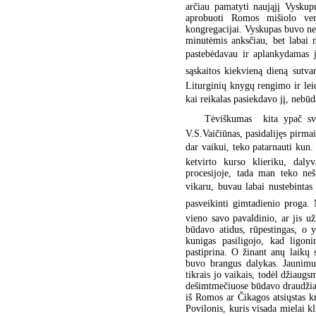
arčiau pamatyti naująjį Vysku
aprobuoti Romos mišiolo ver
kongregacijai. Vyskupas buvo ne
minutėmis anksčiau, bet labai 
pastebėdavau ir aplankydamas jį
sąskaitos kiekvieną dieną sutv
Liturginių knygų rengimo ir leid
kai reikalas pasiekdavo jį, nebūd
Tėviškumas  kita ypač sv
V.S.Vaičiūnas, pasidalijęs pirmai
dar vaikui, teko patarnauti ku
ketvirto kurso klieriku, dal
procesijoje, tada man teko neš
vikaru, buvau labai nustebintas
pasveikinti gimtadienio proga.
vieno savo pavaldinio, ar jis u
būdavo atidus, rūpestingas, o 
kunigas pasiligojo, kad ligoni
pastiprina. O žinant anų laikų 
buvo brangus dalykas. Jaunimui
tikrais jo vaikais, todėl džiaug
dešimtmečiuose būdavo draudžiama
iš Romos ar Čikagos atsiųstas 
Povilonis, kuris visada mielai 