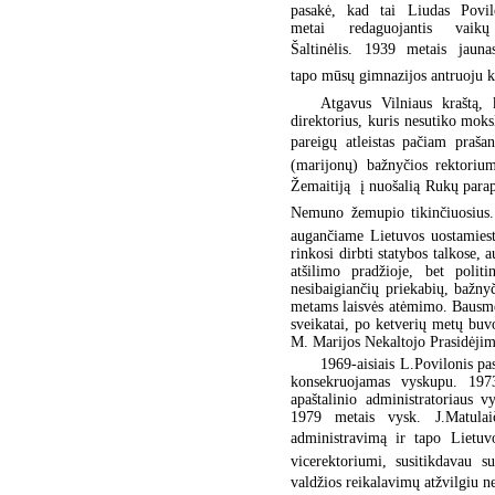
pasakė, kad tai Liudas Povilo
metai redaguojantis vaikų 
Šaltinėlis. 1939 metais jauna
tapo mūsų gimnazijos antruoju kap
Atgavus Vilniaus kraštą, 
direktorius, kuris nesutiko mok
pareigų atleistas pačiam praš
(marijonų) bažnyčios rektorium
Žemaitiją  į nuošalią Rukų parap
Nemuno žemupio tikinčiuosius. 
augančiame Lietuvos uostamiest
rinkosi dirbti statybos talkose, 
atšilimo pradžioje, bet polit
nesibaigiančių priekabių, bažny
metams laisvės atėmimo. Bausmę 
sveikatai, po ketverių metų buv
M. Marijos Nekaltojo Prasidėjim
1969-aisiais L.Povilonis pa
konsekruojamas vyskupu. 1973-
apaštalinio administratoriaus 
1979 metais vysk. J.Matulai
administravimą ir tapo Lietuv
vicerektoriumi, susitikdavau s
valdžios reikalavimų atžvilgiu ne