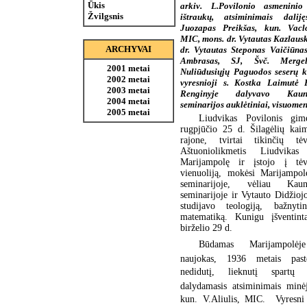
Ūkis
arkiv. L.Povilonio asmeninio
Žvilgsnis
ištraukų, atsiminimais dalij
Juozapas Preikšas, kun. Vaclo
MIC, mons. dr. Vytautas Kazlauska
ARCHYVAI
dr. Vytautas Steponas Vaičiūna
Ambrasas, SJ, Švč. Mergel
2001 metai
Nuliūdusiųjų Paguodos seserų k
2002 metai
vyresnioji s. Kostka Laimutė R
2003 metai
Renginyje dalyvavo Kau
2004 metai
seminarijos auklėtiniai, visuomen
2005 metai
Liudvikas Povilonis g
rugpjūčio 25 d. Šilagėlių kai
rajone, tvirtai tikinčių tė
Aštuoniolikmetis Liudvika
Marijampolę ir įstojo į tė
vienuoliją, mokėsi Marijampo
seminarijoje, vėliau Ka
seminarijoje ir Vytauto Didžiojo
studijavo teologiją, bažnyti
matematiką. Kunigu įšventin
birželio 29 d.
Būdamas Marijampolėj
naujokas, 1936 metais past
nedidutį, lieknutį spartų 
dalydamasis atsiminimais minė
kun. V.Aliulis, MIC.  Vyresni