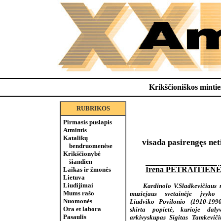
Krikščioniškos minties
RUBRIKOS
Pirmasis puslapis
Atmintis
Katalikų
visada pasirengęs ne
bendruomenėse
Krikščionybė
šiandien
Irena PETRAITIEN
Laikas ir žmonės
Lietuva
Liudijimai
Kardinolo V.Sladkevičiaus 
Mums rašo
muziejaus svetainėje įvyko 
Nuomonės
Liudviko Povilonio (1910-199
Ora et labora
skirta popietė, kurioje dal
Pasaulis
arkivyskupas Sigitas Tamkeviči