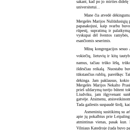
sakant, kad po jo mirties didelę 
universitetui...
Mane čia atvedė dėkingumas
Mergelės Marijos Nuliūdusiųjų 
papasakojusi, kaip svarbu buvo
rūpestį, supratimą ir palaikymą.
vyskupai dėl šventos ramybės,
esančiomis seserimis.
Mūsų kongregacijos sesuo 
vokiečių, lietuvių ir kitų tauty
namus, tačiau trūko lėšų, trūk
išdėsčiau reikalą. Nuostabu bu
tūkstančius rublių, pareiškęs: T
dėkinga. Jam paklausus, kokio 
Mergelės Marijos Nekalto Pras
prieš uždarymą turėjo būtent to
Liudviku, jam išgyvenant sunki
gatvėje. Atsimenu, atsisveikinom
Tada gailestis suspaudė širdį, ka
Asmeninių susitikimų su ark
apie jų pokalbius prie Leipaling
atmintinas vienas, pasak kun. 
Vilniaus Katedroje (tada buvo pa