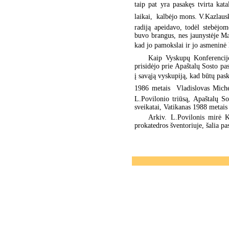
taip pat yra pasakęs tvirta kat
laikai,  kalbėjo mons. V.Kazlau
radiją apeidavo, todėl stebėjo
buvo brangus, nes jaunystėje Ma
kad jo pamokslai ir jo asmeninė l
Kaip Vyskupų Konferencijo
prisidėjo prie Apaštalų Sosto p
į savąją vyskupiją, kad būtų pask
1986 metais  Vladislovas Miche
L.Povilonio triūsą, Apaštalų So
sveikatai, Vatikanas 1988 metais
Arkiv. L.Povilonis mirė 
prokatedros šventoriuje, šalia p