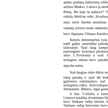
aptiko paslėptą bažnytinių relik
sužinos Maskva  Lietuva jų netek
Romą. Bet kaip tai padaryti? V
reikalą išdėsčiau raštu. Atvažiuoj
stalo, turite išmokti atmintina
valandą tylomis mudu sėdėjome, pa
buvo išspręstas Vilniaus Katedro
Keturis dešimtmečius vysk.
todėl galėjo asmeniškai paliudy
laikotarpis. Ypač daug įtampo
pasirengimo komisijos pirminink
arkiv. L.Poviloniui ir vysk. J
teologinis tekstas buvo palydėt
stiprybę semia.
Kad daugiau tokie šūkiai nes
tokių pastabų ir ypač dėl kie
įgaliotinis reikalaudavo, kad
teologinius raštus. Arkivyskupas 
dekanatams. Būdavo, atgal gautus
Ir kun. V.Aliulis, ir mons
Lietuvos katalikų dvasininkai 
buvo Vatikano radijo būstinė, 
Vatikano radiją lietuviams buvo 