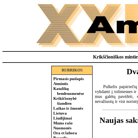
Krikščioniškos minties
Dva
RUBRIKOS
Pirmasis puslapis
Atmintis
Pulkelis paįstrieči
Katalikų
vykdami į tolimesnes ir
bendruomenėse
mus galėtų pavėžėti, s
Krikščionybė
nevažiuotų ir visi norin
šiandien
Laikas ir žmonės
Lietuva
Liudijimai
Naujas sakr
Mums rašo
Nuomonės
Ora et labora
Pasaulis