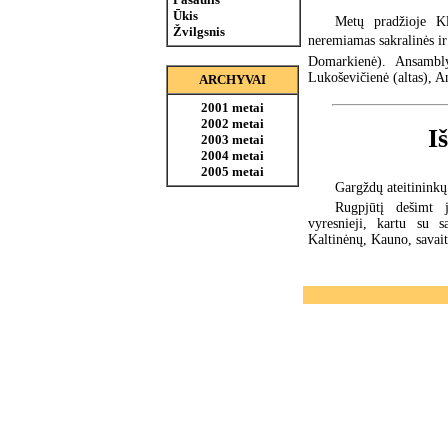
Ūkis
Metų pradžioje Kl
Žvilgsnis
neremiamas sakralinės ir
Domarkienė). Ansambly
Lukoševičienė (altas), A
ARCHYVAI
2001 metai
2002 metai
I
2003 metai
2004 metai
2005 metai
Gargždų ateitininkų
Rugpjūtį dešimt 
vyresnieji, kartu su s
Kaltinėnų, Kauno, savait