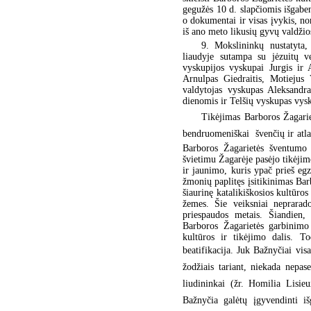
gegužės 10 d. slapčiomis išgabent
o dokumentai ir visas įvykis, nor
iš ano meto likusių gyvų valdžios
9. Mokslininkų nustatyta
liaudyje sutampa su jėzuitų ve
vyskupijos vyskupai Jurgis ir 
Arnulpas Giedraitis, Motiejus 
valdytojas vyskupas Aleksandra
dienomis ir Telšių vyskupas vysk.
Tikėjimas Barboros Žagariet
bendruomeniškai  švenčių ir atl
Barboros Žagarietės šventumo i
švietimu Žagarėje pasėjo tikėji
ir jaunimo, kuris ypač prieš eg
žmonių paplitęs įsitikinimas Ba
šiaurinę katalikiškosios kultūros 
žemes. Šie veiksniai neprarado
priespaudos metais. Šiandien,
Barboros Žagarietės garbinimo 
kultūros ir tikėjimo dalis. T
beatifikacija. Juk Bažnyčiai visa
žodžiais tariant, niekada nepas
liudininkai (žr. Homilia Lisie
Bažnyčia galėtų įgyvendinti iš