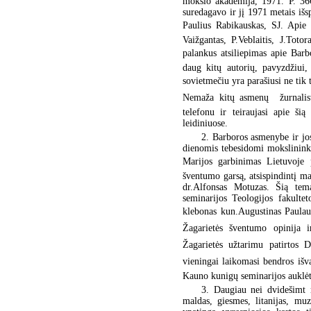
mokslo akademija, 1971. P. 366
suredagavo ir jį 1971 metais išs
Paulius Rabikauskas, SJ. Apie 
Vaižgantas, P.Veblaitis, J.Tot
palankus atsiliepimas apie Barb
daug kitų autorių, pavyzdžiui, 
sovietmečiu yra parašiusi ne tik 
Nemaža kitų asmenų  žurnalist
telefonu ir teiraujasi apie š
leidiniuose.
2. Barboros asmenybe ir jo
dienomis tebesidomi mokslininka
Marijos garbinimas Lietuvoje
šventumo garsą, atsispindintį ma
dr.Alfonsas Motuzas. Šią tem
seminarijos Teologijos fakulte
klebonas kun.Augustinas Paulaus
Žagarietės šventumo opinija 
Žagarietės užtarimu patirtos 
vieningai laikomasi bendros išva
Kauno kunigų seminarijos auklėti
3. Daugiau nei dvidešimt m
maldas, giesmes, litanijas, mu