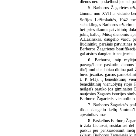
dienos nėra paskelbusi jos nei pa
5. Barboros Žagarietės užt
žinoma nuo XVII a. vidurio bem
Sofijos Lažinskaitės, 1942 met
stebuklingas Barboros užtarimu p
bei priesaikomis patvirtintų dok
jokių kalbų. Mūsų dienomis apie
A.Lažinskas, daugelio vardu pr
liudininkų parašais patvirtinęs 
Barboros Žagarietės beatifikaci
gal atsiras daugiau ir naujesnių.
6. Barboros, taip mylėjus
pavargėliams paskutinį duonos 
tikėjimui dar labiau didina pati
buvo jėzuitas, garsus pamokslin
t. P. 641). Į benediktinių vie
benediktinių vienuolyną stojo 
neilgai) pasuko jos giminaitės 
naujosios Žagarės istorijos simbo
Barboros Žagarietės vienuolinio
7. Barboros Žagarietės pas
tiktai daugelio kelių šimtmeč
apvainikavimas.
8. Paskelbus Barborą Žagarie
ir žala Lietuvai, susidariusi dė
paskui per penkiasdešimt metų 
skleisti Barboros Žagarietės ku