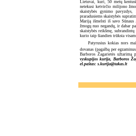
Lietuvai, kuri, 50 metų kentusi
netekusi ketvirčio milijono žmo
skaistybės gynimo pavyzdys, 
praradusiems skaistybės suprati
Mariją išmelsti iš savo Sūnaus
žmogų nuo negandų, ir dabar pag
skaistybės reikšmę, subrandintų 
kurio taip šiandien trūksta visam
Patyrusius kokias nors malo
dovanas (pagalbą per egzaminus,
Barboros Žagarietės užtarimą p
vyskupijos kurija, Barboros Ža
el.paštas: s.kurija@takas.lt