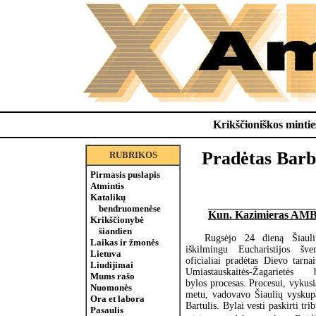
Krikščioniškos minties
Pradėtas Barbo
RUBRIKOS
Pirmasis puslapis
Atmintis
Katalikų
bendruomenėse
Kun. Kazimieras AM
Krikščionybė
šiandien
Rugsėjo 24 dieną Šiauli
Laikas ir žmonės
iškilmingu Eucharistijos šv
Lietuva
oficialiai pradėtas Dievo tarna
Liudijimai
Umiastauskaitės-Žagarietės be
Mums rašo
bylos procesas. Procesui, vykus
Nuomonės
metu, vadovavo Šiaulių vyskup
Ora et labora
Bartulis. Bylai vesti paskirti tri
Pasaulis