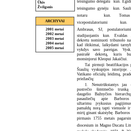
teisingumo delegatu  kun. Egid
Ūkis
Žvilgsnis
teisingumo gynėju  kun. Sauli
notaru  kun. Tomas 
ARCHYVAI
vicepostulatoriumi  kun.
2001 metai
Ambrasas, SJ, postulatoriu
2002 metai
studijuojantis kun. Evaldas 
2003 metai
dekretu nominuoti tribunolo nar
2004 metai
kad ištikimai, laikydami tarnyb
2005 metai
vykdys savo pareigas. Vysk.
pasirašė dekretą, kuris bu
monsinjorui Kleopui Jakaičiui.
Tai pirmoji beatifikacijos
Šiaulių vyskupijos istorijoje.
Vatikano oficialų leidimą, prad
priežasčių:
1. Nenutrūkstantys jau 
pustrečio šimtmečio trunką a
daugelio Bažnyčios hierarch
pasauliečių apie Barboros
užtarimu įvykusius pagijimu
pamaldų norą tapti vienuole ir
mirtį ginant skaistybę. Barboros
pirmasis 1755 metais pagarsin
diocesium in Magno Ducatu Litua