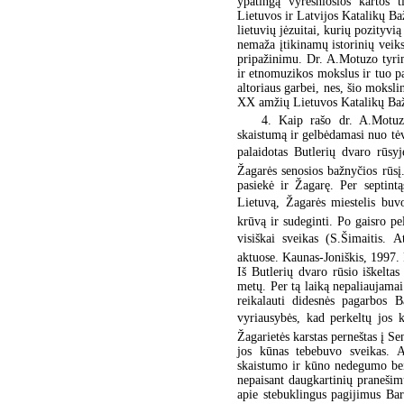
ypatingą vyresniosios kartos
Lietuvos ir Latvijos Katalikų Ba
lietuvių jėzuitai, kurių pozityv
nemaža įtikinamų istorinių veiks
pripažinimu. Dr. A.Motuzo tyrim
ir etnomuzikos mokslus ir tuo p
altoriaus garbei, nes, šio moksl
XX amžių Lietuvos Katalikų Bažn
4. Kaip rašo dr. A.Motuza
skaistumą ir gelbėdamasi nuo tėv
palaidotas Butlerių dvaro rūsyj
Žagarės senosios bažnyčios rūsį
pasiekė ir Žagarę. Per septint
Lietuvą, Žagarės miestelis buvo
krūvą ir sudeginti. Po gaisro p
visiškai sveikas (S.Šimaitis.
aktuose. Kaunas-Joniškis, 1997. 
Iš Butlerių dvaro rūsio iškelta
metų. Per tą laiką nepaliaujamai 
reikalauti didesnės pagarbos 
vyriausybės, kad perkeltų jos 
Žagarietės karstas perneštas į S
jos kūnas tebebuvo sveikas. A
skaistumo ir kūno nedegumo bei
nepaisant daugkartinių praneši
apie stebuklingus pagijimus Bar