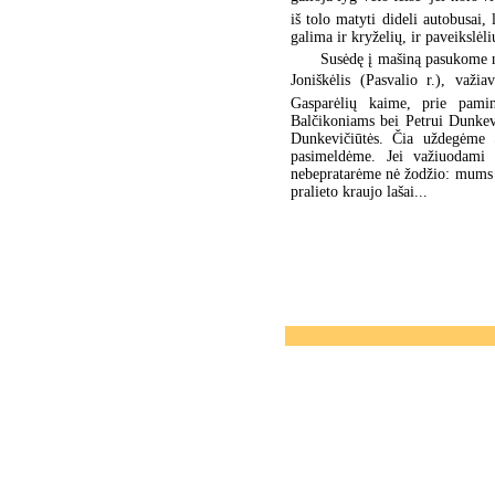
iš tolo matyti dideli autobusai,
galima ir kryželių, ir paveikslėl
Susėdę į mašiną pasukome n
Joniškėlis (Pasvalio r.), važi
Gasparėlių kaime, prie pami
Balčikoniams bei Petrui Dunkevi
Dunkevičiūtės. Čia uždegėme Š
pasimeldėme. Jei važiuodami 
nebepratarėme nė žodžio: mums a
pralieto kraujo lašai...