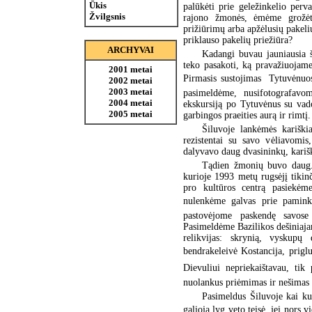
Ūkis
palūkėti prie geležinkelio perv
Žvilgsnis
rajono žmonės, ėmėme grožėti
prižiūrimų arba apžėlusių pakelių
priklauso pakelių priežiūra?
ARCHYVAI
Kadangi buvau jauniausia 
teko pasakoti, ką pravažiuojam
2001 metai
Pirmasis sustojimas  Tytuvėnu
2002 metai
2003 metai
pasimeldėme, nusifotografavo
2004 metai
ekskursiją po Tytuvėnus su vad
2005 metai
garbingos praeities aurą ir rimtį.
Šiluvoje lankėmės kariški
rezistentai su savo vėliavomis
dalyvavo daug dvasininkų, kariš
Tądien žmonių buvo daug. 
kurioje 1993 metų rugsėjį tikin
pro kultūros centrą pasiekėme
nulenkėme galvas prie paminkli
pastovėjome paskendę savose
Pasimeldėme Bazilikos dešiniaja
relikvijas: skrynią, vyskupų 
bendrakeleivė Kostancija, prigl
Dievuliui nepriekaištavau, tik
nuolankus priėmimas ir nešimas t
Pasimeldus Šiluvoje kai ku
galioja lyg veto teisė  jei nor