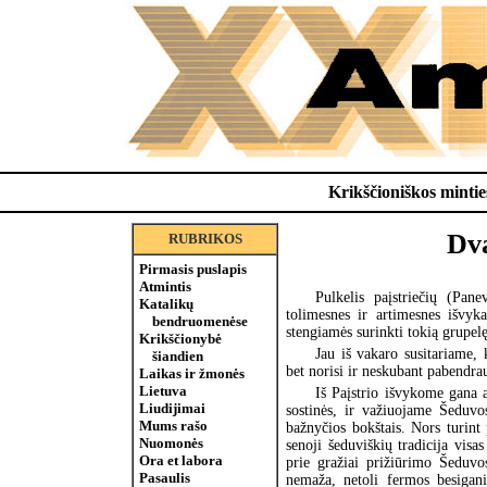
Krikščioniškos minties
Dva
RUBRIKOS
Pirmasis puslapis
Atmintis
Pulkelis paįstriečių (Pan
Katalikų
tolimesnes ir artimesnes išvyk
bendruomenėse
stengiamės surinkti tokią grupelę,
Krikščionybė
Jau iš vakaro susitariame,
šiandien
bet norisi ir neskubant pabendrau
Laikas ir žmonės
Lietuva
Iš Paįstrio išvykome gana a
Liudijimai
sostinės, ir važiuojame Šeduvo
Mums rašo
bažnyčios bokštais. Nors turint
Nuomonės
senoji šeduviškių tradicija vis
Ora et labora
prie gražiai prižiūrimo Šeduvo
Pasaulis
nemaža, netoli fermos besigani