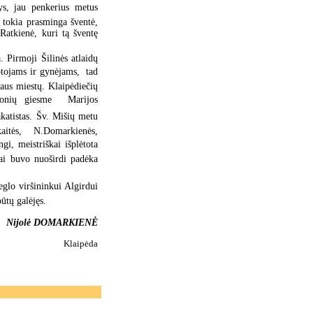
ys, jau penkerius metus
 tokia prasminga šventė,
Ratkienė, kuri tą šventę
. Pirmoji Šilinės atlaidų
tojams ir gynėjams,  tad
iaus miestų. Klaipėdiečių
ionių giesme  Marijos
atistas. Šv. Mišių metu
aitės, N.Domarkienės,
i, meistriškai išplėtota
 tai buvo nuoširdi padėka
eglo viršininkui Algirdui
ūtų galėjęs.
Nijolė DOMARKIENĖ
Klaipėda