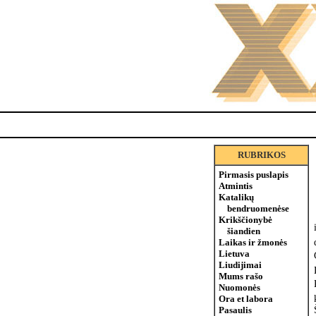
RUBRIKOS
Pirmasis puslapis
Atmintis
Katalikų
bendruomenėse
Krikščionybė
šiandien
Laikas ir žmonės
Lietuva
Liudijimai
Mums rašo
Nuomonės
Ora et labora
Pasaulis