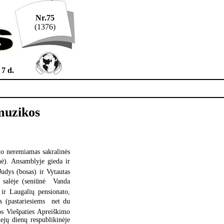
Nr.75
(1376)
 7 d.
 muzikos
no neremiamas sakralinės
nė). Ansamblyje gieda ir
udys (bosas) ir Vytautas
s salėje (seniūnė  Vanda
ir Laugalių pensionato,
 (pastariesiems  net du
os Viešpaties Apreiškimo
ejų dienų respublikinėje