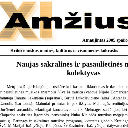
Atnaujintas 2005 spalio
Krikščioniškos minties, kultūros ir visuomenės laikraštis
Naujas sakralinės ir pasaulietinės
kolektyvas
Metų pradžioje Klaipėdoje susikūrė kol kas nepriklausomas ir dar niekie
ir pasaulietinės muzikos ansamblis Viva la musica (vadovė Nijolė Domarkie
dainuoja Danutė Šakėnienė (sopranas), Birutė Lukoševičienė (altas), Antanas J
Garuolis (baritonas). Maloniai priimtas ir pakrikštytas Melnragės seniūnijo
Dorčienė) ansamblis sėkmingai koncertavo ne tik Melnragės seniūnijos, bet 
Klaipėdos apskrities ligoninės, pensininkų klubo Klaipėda muzikos mėgėjams
kartus). Parengęs ir sakralinės muzikos programą, kvartetas giedojo Kreting
Švč. M.Marijai bažnyčioje, Klaipėdos Šv.Kazimiero bažnyčioje, dalyvavo dvi