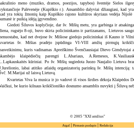
sakralinio meno (muziko, dramos, poezijos, tapybos) šventėje Sielos ilges
vykstančioje Palėvenėje (Kupiškio r.). Ansamblio dalyviai džiaugiasi, kad yra
kad yra tokių žmonių kaip Kupiškio rajono kultūros skyriaus vedėja Nijolė 
sumanė ir puikią idėją įgyvendino.
Giedoti Šiluvos koplyčioje, dar šv. Mišių metu, yra garbinga ir atsakinga
diena, rugsėjo 8-oji, buvo skirta policininkams ir partizanams,  Lietuvos saugo
nenuostabu, kad net dvejose šv. Mišiose giedojo policininkai iš Kauno ir Viln
kvartetas šv. Mišias pradėjo įspūdinga VI-VIII amžių pirmųjų krikšč
pasveikinimu, kuris vadinamas Apreiškimo Švenčiausiajai Dievo Gimdytojai ak
skambėjo klaipėdiečių parengti L.Abariaus, A.Remesos, K.Vasiliausk
L.Lapkauskaitės kūriniai. Po šv. Mišių sugiedota Juozo Naujalio Lietuva brang
J.Jurelionio, labai atitiko atlaidų organizatorių parinktą šv. Mišių intenciją:
Švč. M.Marijai už laisvą Lietuvą.
Kvartetas Viva la musica ir jo vadovė iš visos širdies dėkoja Klaipėdos D
Vaičkui, be kurio kilnaus krikščioniško dosnumo ansamblis nuvykti į Šiluvą neb
© 2005 "XXI amžius"
|
|
Atgal
Pirmasis puslapis
Redakcija