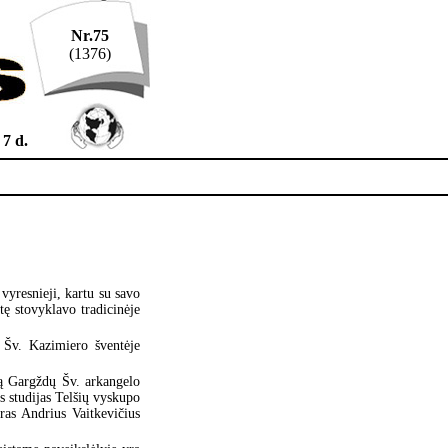
Nr.75
(1376)
 7 d.
vyresnieji, kartu su savo
tę stovyklavo tradicinėje
 Šv. Kazimiero šventėje
ną Gargždų Šv. arkangelo
s studijas Telšių vyskupo
ras Andrius Vaitkevičius