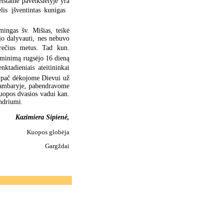
eistame paveikslėlyje yra
lis įšventintas kunigas 
ingas šv. Mišias, teikė
jo dalyvauti, nes nebuvo
trečius metus. Tad kun.
aiminimą rugsėjo 16 dieną
nktadieniais ateitininkai
 ypač dėkojome Dievui už
kambaryje, pabendravome
uopos dvasios vadui kan.
Andriumi.
Kazimiera Sipienė,
Kuopos globėja
Gargždai