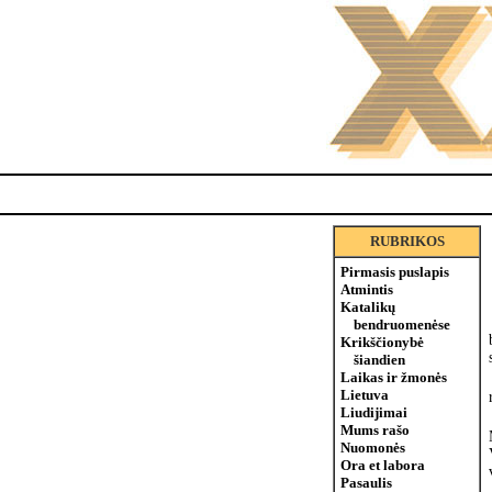
RUBRIKOS
Pirmasis puslapis
Atmintis
Katalikų
bendruomenėse
Krikščionybė
šiandien
Laikas ir žmonės
Lietuva
Liudijimai
Mums rašo
Nuomonės
Ora et labora
Pasaulis