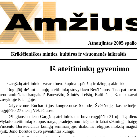
Atnaujintas 2005 spalio
Krikščioniškos minties, kultūros ir visuomenės laikraštis
Iš ateitininkų gyvenimo
Gargždų ateitininkų vasara buvo kupina įspūdžių ir džiugių akimirkų.
Rugpjūtį dešimt jaunųjų ateitininkų stovyklavo Berčiūnuose.Tuo pat metu 
bendraminčiais draugais iš Panevėžio, Šilutės, Telšių, Kaltinėnų, Kauno, savai
stovykloje Palangoje.
Dalyvavome Eucharistijos kongresuose Skuode, Švėkšnoje, kasmetinėje
rugpjūčio 27 dieną Vėžaičiuose.
Džiugiausia diena Gargždų ateitininkams buvo rugpjūčio 21-oji. Tą die
Mykolo ateitininkų kuopos narys, pradėjęs nuo licėjaus ir labai sėkmingai baigę
Vincento Borisevičiaus kunigų seminarijoje, diakonas religijos mokslų magist
vysk. Jono Borutos buvo įšventintas kunigu.