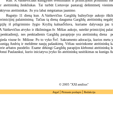
Kun. A.Vaitkevičiaus kunigystės šventimams ir primicijoms prisiminti išl
ir ateitininkų ženkliukas. Tai turbūt Lietuvoje pastarajį dešimtmetį vieninte
aktyvus ateitininkas. Jis yra labai mėgstamas jaunimo.
Rugsėjo 11 dieną kun. A.Vaitkevičius Gargždų bažnyčioje aukojo iškilm
primicijinį palaiminimą. Tačiau tą dieną dauguma Gargždų ateitininkų negalė
grįžę iš piligriminio žygio Kryžių kalnasŠiluva, kuriame dalyvauja jau 
A.Vaitkevičius atvyko ir iškilmingas šv. Mišias aukojo, suteikė primicijinį pal
(penktadienį), nes penktadienis Gargždų parapijoje yra ateitininkų diena  pe
gieda visose šv. Mišiose. Po to vyko Švč. Sakramento adoracija, kurios metu
kunigą Andrių ir meldėme naujų pašaukimų. Vėliau susirinkome ateitininkų 
prie arbatos puodelio. Esame dėkingi Gargždų parapijos klebonui ateitininkų k
Jonui Paulauskui, kurio iniciatyva įvyko šis ateitininkų susitikimas su kunigu 
© 2005 "XXI amžius"
|
|
Atgal
Pirmasis puslapis
Redakcija