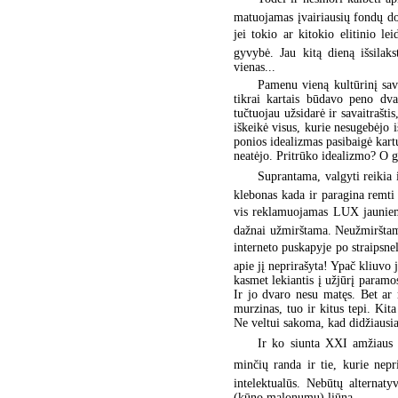
matuojamas įvairiausių fondų dos
jei tokio ar kitokio elitinio 
gyvybė. Jau kitą dieną išsilaks
vienas...
Pamenu vieną kultūrinį sav
tikrai kartais būdavo peno dva
tučtuojau užsidarė ir savaitrašt
iškeikė visus, kurie nesugebėjo i
ponios idealizmas pasibaigė kartu
neatėjo. Pritrūko idealizmo? O g
Suprantama, valgyti reikia ir
klebonas kada ir paragina remti k
vis reklamuojamas LUX jauniems 
dažnai užmirštama. Neužmirštama
interneto puskapyje po straipsnel
apie jį neprirašyta! Ypač kliuvo j
kasmet lekiantis į užjūrį paramos
Ir jo dvaro nesu matęs. Bet ar 
murzinas, tuo ir kitus tepi. Kit
Ne veltui sakoma, kad didžiausi
Ir ko siunta XXI amžiaus 
minčių randa ir tie, kurie nepri
intelektualūs. Nebūtų alternat
(kūno malonumų) liūną.