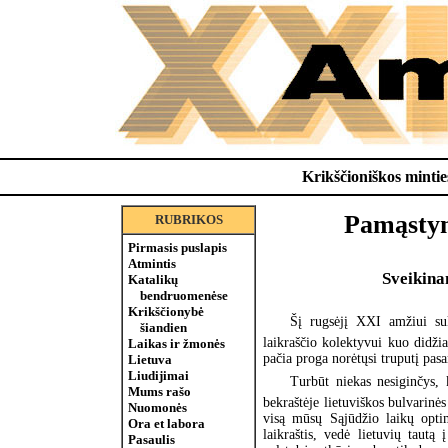
Krikščioniškos minties
Pamąstym
RUBRIKOS
Pirmasis puslapis
Atmintis
Sveikina
Katalikų
bendruomenėse
Krikščionybė
Šį rugsėjį XXI amžiui s
šiandien
laikraščio kolektyvui kuo didžia
Laikas ir žmonės
pačia proga norėtųsi truputį pasa
Lietuva
Liudijimai
Turbūt niekas nesiginčys, 
Mums rašo
bekraštėje lietuviškos bulvarin
Nuomonės
visą mūsų Sąjūdžio laikų optim
Ora et labora
laikraštis, vedė lietuvių taut
Pasaulis