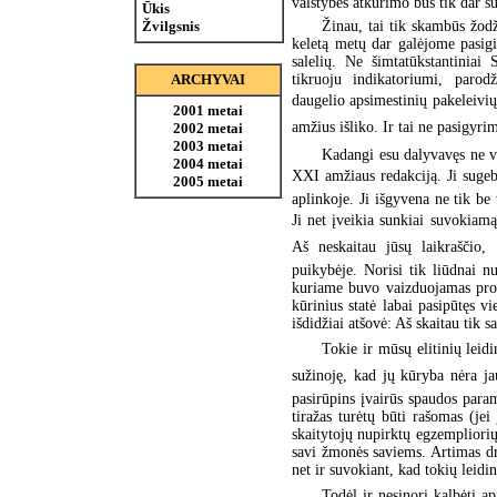
valstybės atkūrimo bus tik dar s
Ūkis
Žinau, tai tik skambūs žodž
Žvilgsnis
keletą metų dar galėjome pasigir
salelių. Ne šimtatūkstantiniai
tikruoju indikatoriumi, parodž
ARCHYVAI
daugelio apsimestinių pakeleivi
2001 metai
amžius išliko. Ir tai ne pasigyrim
2002 metai
2003 metai
Kadangi esu dalyvavęs ne vi
2004 metai
XXI amžiaus redakciją. Ji suge
2005 metai
aplinkoje. Ji išgyvena ne tik b
Ji net įveikia sunkiai suvokiamą
Aš neskaitau jūsų laikraščio, 
puikybėje. Norisi tik liūdnai nu
kuriame buvo vaizduojamas provi
kūrinius statė labai pasipūtęs v
išdidžiai atšovė: Aš skaitau tik s
Tokie ir mūsų elitinių lei
sužinoję, kad jų kūryba nėra jau
pasirūpins įvairūs spaudos param
tiražas turėtų būti rašomas (jei
skaitytojų nupirktų egzempliorių
savi žmonės saviems. Artimas dr
net ir suvokiant, kad tokių leid
Todėl ir nesinori kalbėti ap