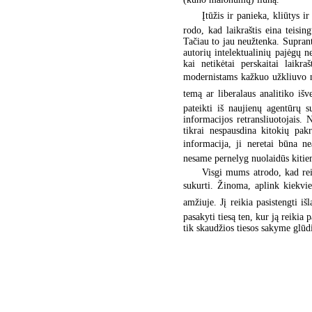
Įtūžis ir panieka, kliūtys 
rodo, kad laikraštis eina teising
Tačiau to jau neužtenka. Suprant
autorių intelektualinių pajėgų 
kai netikėtai perskaitai laikr
modernistams kažkuo užkliuvo n
temą ar liberalaus analitiko iš
pateikti iš naujienų agentūrų s
informacijos retransliuotojais. 
tikrai nespausdina kitokių pak
informacija, ji neretai būna n
nesame pernelyg nuolaidūs kiti
Visgi mums atrodo, kad rei
sukurti. Žinoma, aplink kiekvie
amžiuje. Jį reikia pasistengti i
pasakyti tiesą ten, kur ją reikia
tik skaudžios tiesos sakyme glūdi