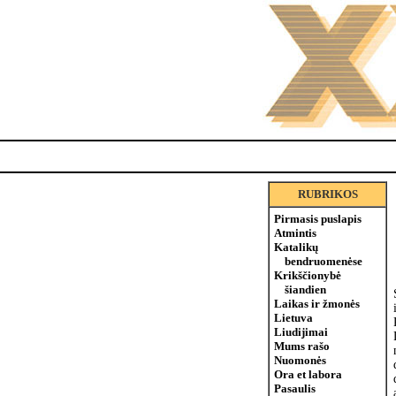
RUBRIKOS
Pirmasis puslapis
Atmintis
Katalikų
bendruomenėse
Krikščionybė
šiandien
Laikas ir žmonės
Lietuva
Liudijimai
Mums rašo
Nuomonės
Ora et labora
Pasaulis