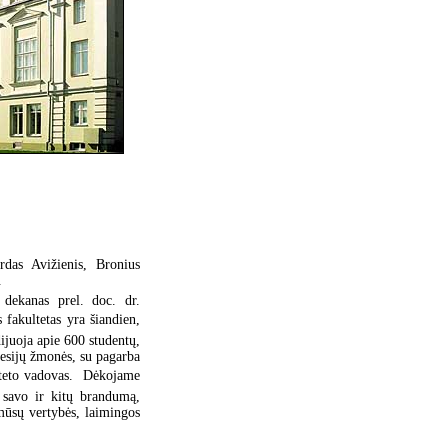
rdas Avižienis, Bronius
.
o dekanas prel. doc. dr.
 fakultetas yra šiandien,
dijuoja apie 600 studentų,
fesijų žmonės, su pagarba
lteto vadovas.  Dėkojame
 savo ir kitų brandumą,
mūsų vertybės, laimingos