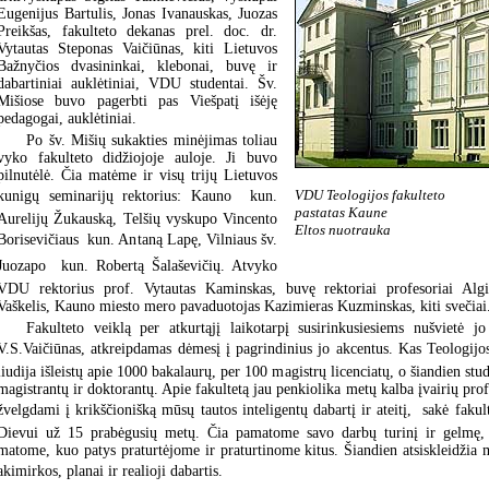
Eugenijus Bartulis, Jonas Ivanauskas, Juozas
Preikšas, fakulteto dekanas prel. doc. dr.
Vytautas Steponas Vaičiūnas, kiti Lietuvos
Bažnyčios dvasininkai, klebonai, buvę ir
dabartiniai auklėtiniai, VDU studentai. Šv.
Mišiose buvo pagerbti pas Viešpatį išėję
pedagogai, auklėtiniai.
Po šv. Mišių sukakties minėjimas toliau
vyko fakulteto didžiojoje auloje. Ji buvo
pilnutėlė. Čia matėme ir visų trijų Lietuvos
VDU Teologijos fakulteto
kunigų seminarijų rektorius: Kauno  kun.
pastatas Kaune
Aurelijų Žukauską, Telšių vyskupo Vincento
Eltos nuotrauka
Borisevičiaus  kun. Antaną Lapę, Vilniaus šv.
Juozapo  kun. Robertą Šalaševičių. Atvyko
VDU rektorius prof. Vytautas Kaminskas, buvę rektoriai profesoriai Algi
Vaškelis, Kauno miesto mero pavaduotojas Kazimieras Kuzminskas, kiti svečiai
Fakulteto veiklą per atkurtąjį laikotarpį susirinkusiesiems nušvietė j
V.S.Vaičiūnas, atkreipdamas dėmesį į pagrindinius jo akcentus. Kas Teologijos
liudija išleistų apie 1000 bakalaurų, per 100 magistrų licenciatų, o šiandien stu
magistrantų ir doktorantų. Apie fakultetą jau penkiolika metų kalba įvairių pro
žvelgdami į krikščionišką mūsų tautos inteligentų dabartį ir ateitį,  sakė faku
Dievui už 15 prabėgusių metų. Čia pamatome savo darbų turinį ir gelmę,
matome, kuo patys praturtėjome ir praturtinome kitus. Šiandien atsiskleidžia 
akimirkos, planai ir realioji dabartis.