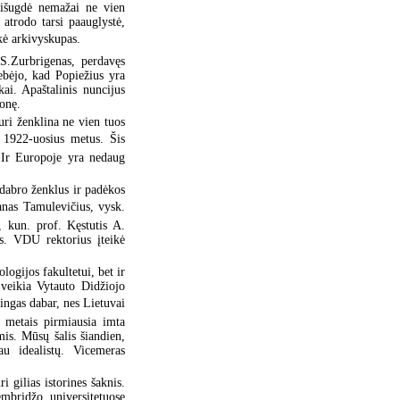
 išugdė nemažai ne vien
atrodo tarsi paauglystė,
akė arkivyskupas.
.S.Zurbrigenas, perdavęs
ebėjo, kad Popiežius yra
ai. Apaštalinis nuncijus
ionę.
uri ženklina ne vien tuos
a 1922-uosius metus. Šis
. Ir Europoje yra nedaug
idabro ženklus ir padėkos
anas Tamulevičius, vysk.
, kun. prof. Kęstutis A.
ės. VDU rektorius įteikė
gijos fakultetui, bet ir
 veikia Vytauto Didžiojo
lingas dabar, nes Lietuvai
s metais pirmiausia imta
mis. Mūsų šalis šiandien,
u idealistų. Vicemeras
i gilias istorines šaknis.
mbridžo universitetuose