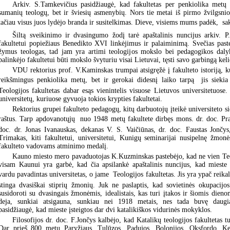
Arkiv. S.Tamkevičius pasidžiaugė, kad fakultetas per penkiolika metų
sumanių teologų, bet ir šviesių asmenybių. Nors tie metai iš pirmo žvilgsnio 
tačiau visus juos lydėjo branda ir susitelkimas. Dieve, visiems mums padėk,  s
Šiltą sveikinimo ir dvasingumo žodį tarė apaštalinis nuncijus arkiv. P
fakultetui popiežiaus Benedikto XVI linkėjimus ir palaiminimą. Svečias past
žymus teologas, tad jam yra artimi teologijos mokslo bei pedagogikos dalyk
palinkėjo fakultetui būti mokslo švyturiu visai Lietuvai, tęsti savo garbingą kel
VDU rektorius prof. V.Kaminskas trumpai atsigręžė į fakulteto istoriją, k
reikšmingus penkiolika metų, bet ir gerokai didesnį laiko tarpą  jis sieki
Teologijos fakultetas dabar esąs vienintelis visuose Lietuvos universitetuose
universitetų, kuriuose gyvuoja tokios krypties fakultetai.
Rektorius grupei fakulteto pedagogų, kitų darbuotojų įteikė universiteto s
raštus. Tarp apdovanotųjų  nuo 1948 metų fakultete dirbęs mons. dr. doc. Pr
doc. dr. Jonas Ivanauskas, dekanas V. S. Vaičiūnas, dr. doc. Faustas Jončys
Trimakas, kiti fakultetui, universitetui, Kunigų seminarijai nusipelnę žmon
fakulteto vadovams atminimo medalį.
Kauno miesto mero pavaduotojas K.Kuzminskas pastebėjo, kad ne vien Teolo
visam Kaunui yra garbė, kad čia apsilankė apaštalinis nuncijus, kad mieste
vardu pavadintas universitetas, o jame  Teologijos fakultetas. Jis yra ypač reika
stinga dvasiškai stiprių žmonių. Juk ne paslaptis, kad sovietinės okupacijo
susidoroti su dvasingais žmonėmis, idealistais, kas turi įtakos ir šiomis dieno
deja, sunkiai atsigauna, sunkiau nei 1918 metais, nes tada buvę daugia
pasidžiaugė, kad mieste įsteigtos dar dvi katalikiškos vidurinės mokyklos.
Filosofijos dr. doc. F.Jončys kalbėjo, kad Katalikų teologijos fakultetas tur
Dar prieš 800 metų Paryžiaus, Tulūzos, Padujos, Bolonijos, Oksfordo, Ke