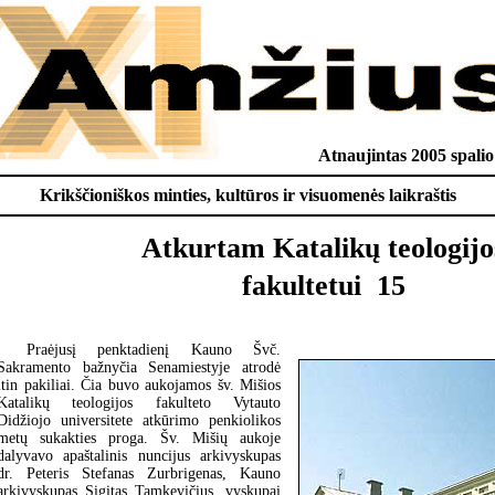
Atnaujintas 2005 spalio
Krikščioniškos minties, kultūros ir visuomenės laikraštis
Atkurtam Katalikų teologijo
fakultetui  15
Praėjusį penktadienį Kauno Švč.
Sakramento bažnyčia Senamiestyje atrodė
itin pakiliai. Čia buvo aukojamos šv. Mišios
Katalikų teologijos fakulteto Vytauto
Didžiojo universitete atkūrimo penkiolikos
metų sukakties proga. Šv. Mišių aukoje
dalyvavo apaštalinis nuncijus arkivyskupas
dr. Peteris Stefanas Zurbrigenas, Kauno
arkivyskupas Sigitas Tamkevičius, vyskupai