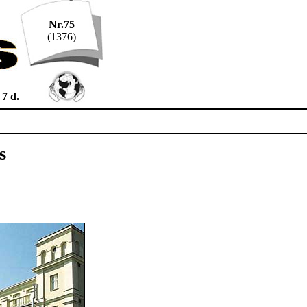
Nr.75
(1376)
 7 d.
s