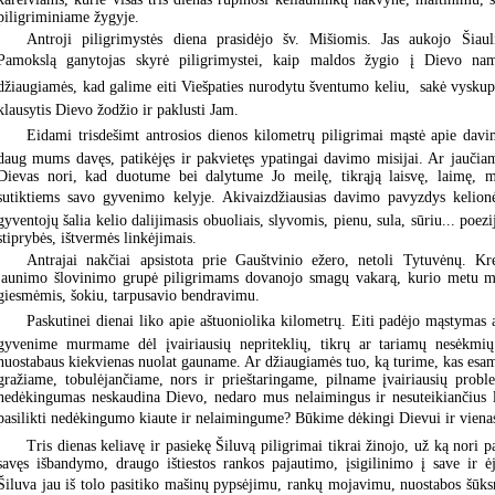
piligriminiame žygyje.
Antroji piligrimystės diena prasidėjo šv. Mišiomis. Jas aukojo Šiaul
Pamokslą ganytojas skyrė piligrimystei, kaip maldos žygio į Dievo namus
džiaugiamės, kad galime eiti Viešpaties nurodytu šventumo keliu,  sakė vyskup
klausytis Dievo žodžio ir paklusti Jam.
Eidami trisdešimt antrosios dienos kilometrų piligrimai mąstė apie davim
daug mums davęs, patikėjęs ir pakvietęs ypatingai davimo misijai. Ar jaučiam
Dievas nori, kad duotume bei dalytume Jo meilę, tikrąją laisvę, laimę, m
sutiktiems savo gyvenimo kelyje. Akivaizdžiausias davimo pavyzdys kelio
gyventojų šalia kelio dalijimasis obuoliais, slyvomis, pienu, sula, sūriu... poe
stiprybės, ištvermės linkėjimais.
Antrajai nakčiai apsistota prie Gauštvinio ežero, netoli Tytuvėnų. Kr
jaunimo šlovinimo grupė piligrimams dovanojo smagų vakarą, kurio metu mok
giesmėmis, šokiu, tarpusavio bendravimu.
Paskutinei dienai liko apie aštuoniolika kilometrų. Eiti padėjo mąstymas
gyvenime murmame dėl įvairiausių nepriteklių, tikrų ar tariamų nesėkmių
nuostabaus kiekvienas nuolat gauname. Ar džiaugiamės tuo, ką turime, kas esam
gražiame, tobulėjančiame, nors ir prieštaringame, pilname įvairiausių prob
nedėkingumas neskaudina Dievo, nedaro mus nelaimingus ir nesuteikiančius l
pasilikti nedėkingumo kiaute ir nelaimingume? Būkime dėkingi Dievui ir vienas
Tris dienas keliavę ir pasiekę Šiluvą piligrimai tikrai žinojo, už ką nori 
savęs išbandymo, draugo ištiestos rankos pajautimo, įsigilinimo į save ir 
Šiluva jau iš tolo pasitiko mašinų pypsėjimu, rankų mojavimu, nuostabos šūksni