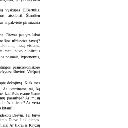
ių vyskupas E.Bartulis.
, atskleisti. Šiandien
as ir pakvietė pirmiausia
ą. Dievas jau yra labai
e šios užduoties žavesį?
alonumą, tiesą visiems,
nės metu buvo nuoširdus
zijos posmais, šypsenomis,
etingos pranciškoniškojo
ytasi šlovinti Viešpatį
 apie dėkojimą. Kiek mes
. Ar įvertiname tai, ką
e, kad išvis esame šiame
lemų pasaulyje? Ar mūsų
aimės kitiems? Ar verta
 kitam!.
padėkoti Dievui. Tai buvo
ėjimo Dievo link dienos.
ais: Ar tikrai iš Kryžių