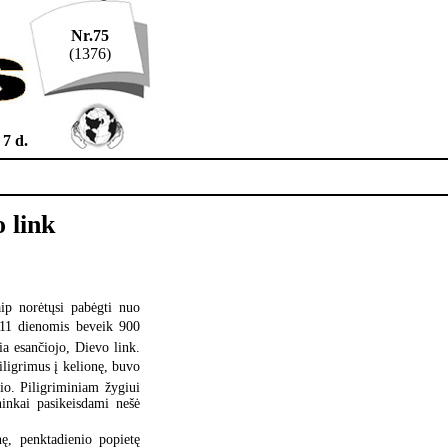
Nr.75
(1376)
 7 d.
o link
aip norėtųsi pabėgti nuo
 11 dienomis beveik 900
ia esančiojo, Dievo link.
piligrimus į kelionę, buvo
io. Piligriminiam žygiui
inkai pasikeisdami nešė
ę, penktadienio popietę