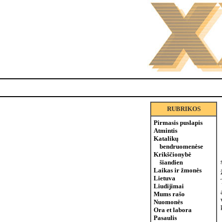
RUBRIKOS
Pirmasis puslapis
Atmintis
Katalikų
bendruomenėse
Krikščionybė
šiandien
Laikas ir žmonės
Lietuva
Liudijimai
Mums rašo
Nuomonės
Ora et labora
Pasaulis