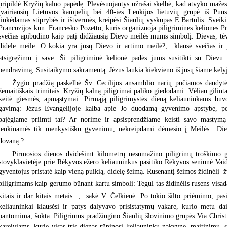
pripildė Kryžių kalno papėdę. Plevėsuojantys užrašai skelbė, kad atvyko mažes
įvairiausių Lietuvos kampelių bei 40-ies Lenkijos lietuvių grupė iš Punsk
linkėdamas stiprybės ir ištvermės, kreipėsi Šiaulių vyskupas E.Bartulis. Sveiki
Prancūzijos kun. Francesko Pozetto, kuris organizuoja piligrimines keliones P
svečias apibūdino kaip patį didžiausią Dievo meilės mums simbolį. Dievas, tė
didele meile. O kokia yra jūsų Dievo ir artimo meilė?,  klausė svečias ir 
atsigręžimu į save: Ši piligriminė kelionė padės jums susitikti su Dievu 
bendravimą, Susitaikymo sakramentą. Jėzus laukia kiekvieno iš jūsų šiame kelyje
Žygio pradžią paskelbė Šv. Cecilijos ansamblio narių pučiamos daudytė
žemaitiškais trimitais. Kryžių kalną piligrimai paliko giedodami. Vėliau gilintas
keitė giesmės, apmąstymai. Pirmąją piligrimystės dieną keliauninkams buvo
gavimą: Jėzus Evangelijoje kalba apie Jo duodamą gyvenimo apstybę, pe
pajėgiame priimti tai? Ar norime ir apsisprendžiame keisti savo mastym
tenkinamės tik menkystišku gyvenimu, nekreipdami dėmesio į Meilės  Di
dovaną ?.
Pirmosios dienos dvidešimt kilometrų nesumažino piligrimų troškimo ga
stovyklavietėje prie Rėkyvos ežero keliauninkus pasitiko Rėkyvos seniūnė Vaid
gyventojus pristatė kaip vieną puikią, didelę šeimą. Rusenantį šeimos židinėlį 
piligrimams kaip gerumo būnant kartu simbolį: Tegul tas židinėlis rusens visada
kitais ir dar kitais metais...,  sakė V. Čelkienė. Po tokio šilto priėmimo, pas
keliauninkai klausėsi ir patys dalyvavo prisistatymų vakare, kurio metu dai
pantomima, šokta. Piligrimus pradžiugino Šiaulių šlovinimo grupės Via Christ
kareiviams, kurie visas tris dienas rūpinosi keliauninkų nakvyne, maitinimu,