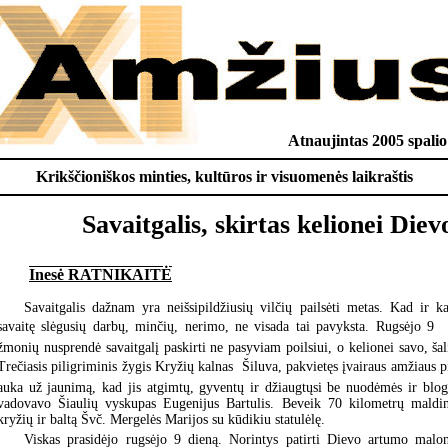
Atnaujintas 2005 spalio
Krikščioniškos minties, kultūros ir visuomenės laikraštis
Savaitgalis, skirtas kelionei Diev
Inesė RATNIKAITĖ
Savaitgalis dažnam yra neišsipildžiusių vilčių pailsėti metas. Kad ir k
savaitę slėgusių darbų, minčių, nerimo, ne visada tai pavyksta. Rugsėjo 9 
žmonių nusprendė savaitgalį paskirti ne pasyviam poilsiui, o kelionei savo, šal
Trečiasis piligriminis žygis Kryžių kalnas  Šiluva, pakvietęs įvairaus amžiaus 
auka už jaunimą, kad jis atgimtų, gyventų ir džiaugtųsi be nuodėmės ir blog
vadovavo Šiaulių vyskupas Eugenijus Bartulis. Beveik 70 kilometrų maldin
kryžių ir baltą Švč. Mergelės Marijos su kūdikiu statulėlę.
Viskas prasidėjo rugsėjo 9 dieną. Norintys patirti Dievo artumo malon