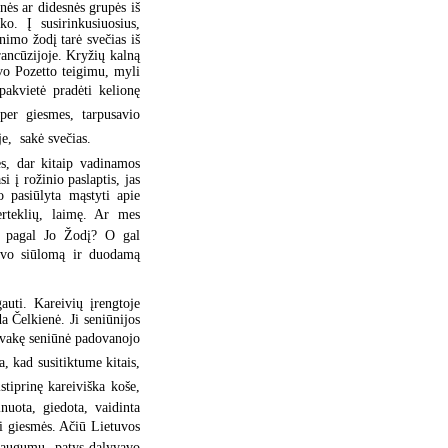
nės ar didesnės grupės iš
o. Į susirinkusiuosius,
nimo žodį tarė svečias iš
rancūzijoje. Kryžių kalną
vo Pozetto teigimu, myli
pakvietė pradėti kelionę
per giesmes, tarpusavio
,  sakė svečias.
s, dar kitaip vadinamos
i į rožinio paslaptis, jas
 pasiūlyta mąstyti apie
rteklių, laimę. Ar mes
ą pagal Jo Žodį? O gal
evo siūlomą ir duodamą
uti. Kareivių įrengtoje
a Čelkienė. Ji seniūnijos
 žvakę seniūnė padovanojo
, kad susitiktume kitais,
istiprinę kareiviška koše,
nuota, giedota, vaidinta
i giesmės. Ačiū Lietuvos
 saugumu, patys dalyvavo