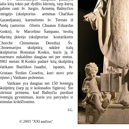
šalia kitų tokio pat dydžio kūrinių, tarp kurių
galime rasti šv. Jurgio, Armėnų Bažnyčios
įsteigėjo (skulptorius  armėnas Chačikas
Kazandjanas), karmelietės šv. Teresės iš
Andų (autorius  čilietis Chuanas Eduardas
Koskis), šv. Marcelino Šampano, brolių
Maristų įkūrėjo (skulptorius  kostarikietis
Chorchė Chimenezas Deredia). Šv.
Chosemarijos skulptūrą sukūrė italų
skulptorius Romanas Koskis, kuris ją iš
marmuro nukaldino daugiau nei per metus.
2002 metais R.Koskis padarė kitą skulptūrą
Vatikano Bazilikos fasadui,  ispanės, šv.
Kristaus Širdies Čiosefos, kuri stovi prie
įėjimo į Vatikano požemius.
Vatikane yra daugiau nei 150 šventųjų
skulptūrų (tarp jų ir kolonados figūros). Šie
kūriniai primena, kad Bažnyčia puošiasi
šventųjų gyvenimais, kurie yra pavyzdys ir
stimulas krikščionims.
I.G.
© 2005 "XXI amžius"