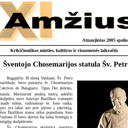
Atnaujintas 2005 spalio
Krikščioniškos minties, kultūros ir visuomenės laikraštis
Šventojo Chosemarijos statula Šv. Petr
Rugpjūčio 30 dieną Vatikane, Šv. Petro
bazilikoje, buvo pastatyta šv. Chosemarijos
Eskrivos de Balaguero, Opus Dei įkūrėjo,
statula. Marmurinė penkių metrų aukščio
skulptūra stovi kairiojo Bazilikos transepto
fasado nišoje, vadinamoje šv. Jono ranka,
kuri yra labai arti prie įėjimo į zakristiją.
Šios Bazilikos zonos nišos popiežiaus Jono
Pauliaus II buvo skirtos šių laikų šventųjų ir
steigėjų skulptūroms.
Šv. Chosemarijos skulptūra pastatyta