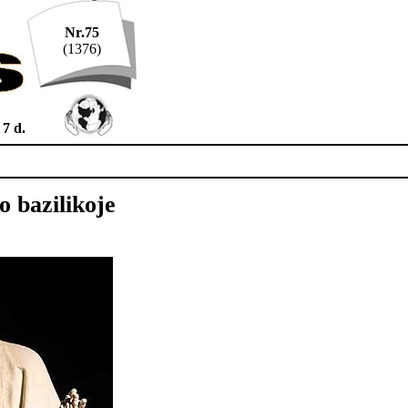
Nr.75
(1376)
 7 d.
o bazilikoje