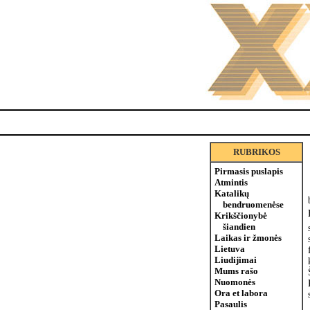
RUBRIKOS
Pirmasis puslapis
Atmintis
Katalikų
bendruomenėse
Krikščionybė
šiandien
Laikas ir žmonės
Lietuva
Liudijimai
Mums rašo
Nuomonės
Ora et labora
Pasaulis