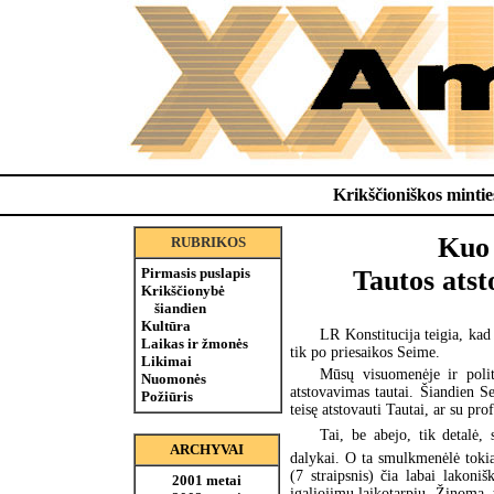
Krikščioniškos minties
Kuo 
RUBRIKOS
Pirmasis puslapis
Tautos atsto
Krikščionybė
šiandien
Kultūra
LR Konstitucija teigia, kad 
Laikas ir žmonės
tik po priesaikos Seime.
Likimai
Mūsų visuomenėje ir politi
Nuomonės
atstovavimas tautai. Šiandien Se
Požiūris
teisę atstovauti Tautai, ar su pr
Tai, be abejo, tik detalė,
ARCHYVAI
dalykai. O ta smulkmenėlė tokia
(7 straipsnis) čia labai lakoniš
2001 metai
įgaliojimų laikotarpiu. Žinoma, 