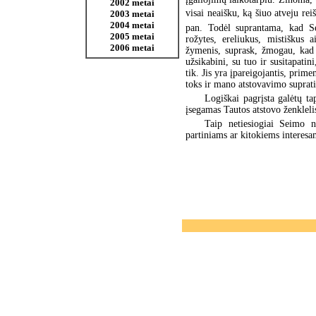
2002 metai
visai neaišku, ką šiuo atveju reiš
2003 metai
2004 metai
pan. Todėl suprantama, kad Se
2005 metai
rožytes, ereliukus, mistiškus 
2006 metai
žymenis, suprask, žmogau, kad 
užsikabini, su tuo ir susitapatin
tik. Jis yra įpareigojantis, prim
toks ir mano atstovavimo suprati
Logiškai pagrįsta galėtų t
įsegamas Tautos atstovo ženkleli
Taip netiesiogiai Seimo na
partiniams ar kitokiems interesa