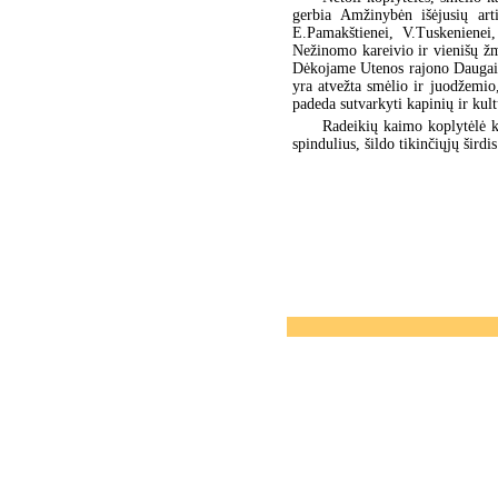
gerbia Amžinybėn išėjusių art
E.Pamakštienei, V.Tuskenienei,
Nežinomo kareivio ir vienišų žm
Dėkojame Utenos rajono Daugaili
yra atvežta smėlio ir juodžemio,
padeda sutvarkyti kapinių ir kul
Radeikių kaimo koplytėlė k
spindulius, šildo tikinčiųjų širdi