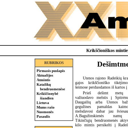
Krikščioniškos minties
Dešimtmet
RUBRIKOS
Pirmasis puslapis
Aktualijos
Utenos rajono Radeikių kra
Atmintis
gajos krikščioniško tikėjimo
Katalikų
šeimose perduodamos iš kartos į 
bendruomenėse
Prieš dešimt metų ra
Krikščionybė
važiuodavo melstis į Spitrėn
šiandien
Daugailių arba Utenos baž
Lietuva
gegužines pamaldas kaimo 
Mums rašo
melsdavosi dabar jau šviesa
Nuomonės
A.Bagužinskienės namų s
Pasaulis
Tikinčiųjų bendruomenės akty
kilo mintis persikelti į Radei