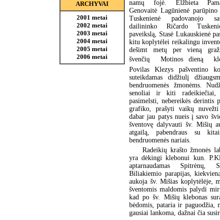
namų fojė. Elžbieta Pama
ARCHYVAI
Genovaitė Lagūnienė parūpino 
2001 metai
Tuskenienė padovanojo s
2002 metai
dailininko Ričardo Tusken
2003 metai
paveikslą, Stasė Lukauskienė pa
2004 metai
kitu koplytėlei reikalingu invent
2005 metai
dešimt metų per vieną graž
2006 metai
švenčių  Motinos dieną  kl
Povilas Klezys pašventino ko
suteikdamas didžiulį džiaugsm
bendruomenės žmonėms. Nud
senoliai ir kiti radeikiečiai,
pasimelsti, nebereikės derintis 
grafiko, prašyti vaikų nuvežti
dabar jau patys nueis į savo švie
šventovę dalyvauti šv. Mišių au
atgailą, pabendraus su kitai
bendruomenės nariais.
Radeikių krašto žmonės lab
yra dėkingi klebonui kun. P.Kl
aptarnaudamas Spitrėnų, S
Biliakiemio parapijas, kiekvie
aukoja šv. Mišias koplytėlėje, 
šventomis maldomis palydi miru
kad po šv. Mišių klebonas sura
bėdomis, pataria ir paguodžia,
gausiai lankoma, dažnai čia susir