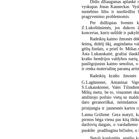
Didis džiaugsmas aplankė r
vyskupas Jonas Kauneckas. Vysk
nustebino šiltu ir nuoširdži
pragyvenimo problemomis.
Per didžiąsias šventes k
Z.Lukošiūnienės, jos dukros 
koncertas, kuris sušildė ir pakyl
Radeikių kaimo žmonės dėkin
šeimą, didelį ūkį, augindama vai
gėlių žiedais, o prieš šv. Mišias
Asta Lukauskaitė, gražiai išauk
krašto bendrijos valdybos narių,
pasiligojusius kaimo senolius, 
ir renka materialinę paramą arti
Radeikių krašto žmonės 
G.Lagūnienei, Antaninai Vaps
S.Lukauskienei, Valei Tilindien
Mišių metu, be to, visuomet sk
amžinojo poilsio vietą su mald
daro geranoriškai, neimdamos i
prisijungia ir jaunesnės kartos 
Laima Grižienė. Gera matyti, k
pirmos bėga viena pas kitą ištik
daržovių daigais, o vardadienio
puokšte  pradžiugina bičiules, o
Netoli koplytėlės, smėlio 