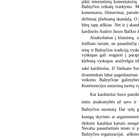
pikti internetinių komentatorių
Bažnyčios reikalų tvarkymo. Mit
komentarus, filmavimai, parodom
dirbtinai įžiebiamą skandalą. O 
būtų tapę aiškiau. Net ir į skand
kardinolo Audrio Juozo Bačkio ž
Atsakydamas į klausimą, ar
žodžiais tariant, ne pasauliečių
teisę ir Bažnyčios tradiciją vysk
vyskupas gali reaguoti į parap
kleboną vyskupas atsižvelgia t
sakė kardinolas, II Vatikano S
dvasininkais labai pageidautinas 
veikimo Bažnyčioje galimybe
Konferencijos nutarimą turėtų vy
Kai kardinolui buvo pateikta
imtis atsakomybės už savo ir s
Bažnyčios nuostatą: Dar sykį ga
kunigų skyrimo ar argumentuoti 
ištikimi katalikai kartais nesu
Nevalia pasaulietinės teisės ir
Bažnyčios organizacijai,  aiškin