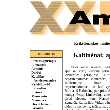
Krikščioniškos minties
Kaltinėnai: a
RUBRIKOS
Pirmasis puslapis
Aktualijos
Prieš kelias savaites, pas
Atmintis
apie kai kurių klebonų perkė
Darbai
vyskupijos parapijose, kilo
Katalikų
nepasitenkinimas. Konkrečiai, 
bendruomenėse
sluoksniuose buvo re
Krikščionybė
nepasitenkinimas tuo, kad vy
šiandien
Boruta iš Kaltinėnų parapijos 
Lietuva
kunigą Petrą Linkevičių, atk
Mums rašo
dirbti klebonu kun. Narsutį
Nuomonės
Žemaičių Kalvarijos. Viskas būt
Ora et labora
didesnių incidentų, tačiau, kaip
Pasaulis