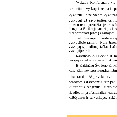
Vyskupų Konferencija yra k
teritorijos  vyskupai renkasi 
vyskupui. Ir nė vienas vyskupas 
vyskupui už savo teritorijos r
konsensusu sprendžia įvairias 
dauguma iš tikrųjų sutaria, jei 
turi aprobuoti prieš įsigaliojant.
Tad Vyskupų Konferencij
vyskupijoje priimti. Nors žmon
vyskupų sprendimų, tačiau Bažnyč
vyskupijos ribų.
Kardinolo A.J.Bačkio ir mo
parapijoje kilusius nesusipratimu
Iš Kaltinėnų Šv. Jono Krikš
kun. P.Linkevičius nesudramatina
labai ramiai. Aš privalau vykti t
pradėtomis statybomis, taip pat 
kultūrinius renginius. Mažojoj
liaudies ir profesionalius tea
kalbėjomės ir su vyskupu,  sak