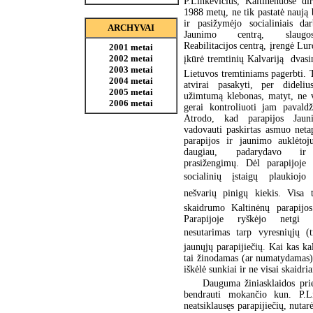
P.Linkevičius, Kaltinėnuose di
1988 metų, ne tik pastatė naują 
ir pasižymėjo socialiniais dar
ARCHYVAI
Jaunimo centrą, slaug
Reabilitacijos centrą, įrengė Lur
2001 metai
2002 metai
įkūrė tremtinių Kalvariją  dva
2003 metai
Lietuvos tremtiniams pagerbti. T
2004 metai
atvirai pasakyti, per dideli
2005 metai
užimtumą klebonas, matyt, ne v
2006 metai
gerai kontroliuoti jam pavaldž
Atrodo, kad parapijos Jaun
vadovauti paskirtas asmuo neta
parapijos ir jaunimo auklėtoj
daugiau, padarydavo ir 
prasižengimų. Dėl parapijoje 
socialinių įstaigų plaukiojo
nešvarių pinigų kiekis. Visa 
skaidrumo Kaltinėnų parapijo
Parapijoje ryškėjo netgi 
nesutarimas tarp vyresniųjų (tr
jaunųjų parapijiečių. Kai kas ka
tai žinodamas (ar numatydamas) 
iškėlė sunkiai ir ne visai skaidri
Dauguma žiniasklaidos pri
bendrauti mokančio kun. P.Li
neatsiklausęs parapijiečių, nutar