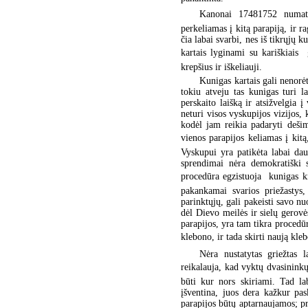
Kanonai 17481752 numat
perkeliamas į kitą parapiją, ir r
čia labai svarbi, nes iš tikrųjų 
kartais lyginami su kariškiais
krepšius ir iškeliauji.
Kunigas kartais gali nenorėt
tokiu atveju tas kunigas turi l
perskaito laišką ir atsižvelgia į
neturi visos vyskupijos vizijos,
kodėl jam reikia padaryti deši
vienos parapijos keliamas į kitą
Vyskupui yra patikėta labai dau
sprendimai nėra demokratiški s
procedūra egzistuoja  kunigas k
pakankamai svarios priežastys,
parinktųjų, gali pakeisti savo nuo
dėl Dievo meilės ir sielų gerovės
parapijos, yra tam tikra procedū
klebono, ir tada skirti naują kleb
Nėra nustatytas griežtas 
reikalauja, kad vyktų dvasininkų 
būti kur nors skiriami. Tad la
įšventina, juos dera kažkur pas
parapijos būtų aptarnaujamos; pra