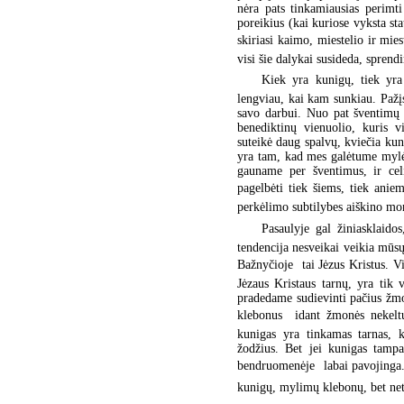
nėra pats tinkamiausias perimti
poreikius (kai kuriose vyksta st
skiriasi kaimo, miestelio ir mies
visi šie dalykai susideda, sprend
Kiek yra kunigų, tiek yr
lengviau, kai kam sunkiau. Pažįs
savo darbui. Nuo pat šventimų
benediktinų vienuolio, kuris v
suteikė daug spalvų, kviečia kuni
yra tam, kad mes galėtume mylėt
gauname per šventimus, ir celi
pagelbėti tiek šiems, tiek aniem
perkėlimo subtilybes aiškino mo
Pasaulyje gal žiniasklaidos
tendencija nesveikai veikia mūs
Bažnyčioje  tai Jėzus Kristus. V
Jėzaus Kristaus tarnų, yra tik 
pradedame sudievinti pačius žmone
klebonus  idant žmonės nekelt
kunigas yra tinkamas tarnas, k
žodžius. Bet jei kunigas tamp
bendruomenėje  labai pavojinga
kunigų, mylimų klebonų, bet net i