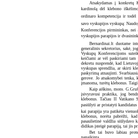
Atsakydamas į konkretų K
kardinolą dėl klebono iškėlimo
ordinaro kompetencija ir todėl
savo vyskupijos vyskupą: Naudo
Konferencijos pirmininkas, nei 
vyskupijos parapijos ir dvasinink
Bernardinai.lt duotame in
generalinis sekretorius, sakė, 
Vyskupų Konferencijoms suteiki
keičiami ar vėl paskiriami tam
dekretu nusprendė, kad Lietuvoje
vyskupas sprendžia, ar skirti k
paskyrimą atnaujinti. Svarbiausia
gerove. Jo atsakomybei tenka, k
įmanoma, turėtų klebonus. Taigi
Kaip aiškino, mons. G.Gruša
įsivyravusi praktika, jog bend
klebonus. Tačiau II Vatikano S
pasiūlyti ar pristatyti kandidatu
kai parapija yra patikėta vienu
klebonus, norėta pabrėžti, ka
pasaulietinė valdžia siūlydavo k
didikas įsteigė parapiją, tai jis 
Bet tai buvo labiau prot
panaikinta.