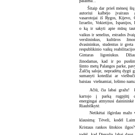
palaima...
Šitaip dar prieš mėnesį šių
autoriui kalbėjo įvairaus 
vasarotojai iš Rygos, Kijevo, 
Izraelio, Vokietijos, Ispanijos, 
o ką ir sakyti apie mūsų tauti
vaikus ir senelius, estrados žvai
verslininkus, kultūros žmo
dvasininkus, studentus ir greta
respublikinio vaikų reabilitacijo
Gintaras ligoniukus. Džiau
žinodamas, kad ir po pusši
šimto metų Palangos parke, pav
Žalčių saloje, nepradėtų dygti 
sumanyti kotedžai ar viešbuči
baisiau  viešnamiai, lošimo nama
 Ačiū, čia labai gražu!  
kartojo į parką rugpjūtį d
energingai atmynusi dainininkė
Riaubiškytė.
 Netikėtai išgirdau mažo 
klausimą: Tėveli, kodėl Laim
Kristaus rankos šitokios ilgo
todėl, kad Dievulis labai daug d