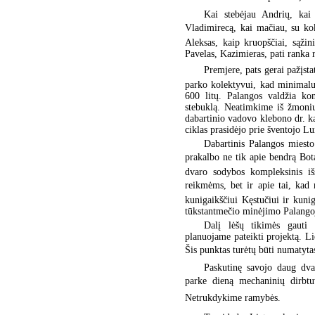
Kai stebėjau Andrių, kai s
Vladimirecą, kai mačiau, su k
Aleksas, kaip kruopščiai, sąžin
Pavelas, Kazimieras, pati ranka
Premjere, pats gerai pažįs
parko kolektyvui, kad minimalu
600 litų. Palangos valdžia ko
stebuklą. Neatimkime iš žmonių
dabartinio vadovo klebono dr. k
ciklas prasidėjo prie šventojo L
Dabartinis Palangos miesto
prakalbo ne tik apie bendrą Bota
dvaro sodybos kompleksinis iš
reikmėms, bet ir apie tai, kad
kunigaikščiui Kęstučiui ir kunig
tūkstantmečio minėjimo Palangoj
Dalį lėšų tikimės gauti 
planuojame pateikti projektą. L
Šis punktas turėtų būti numatyta
Paskutinę savojo daug dva
parke dieną mechaninių dirbtuv
Netrukdykime ramybės.