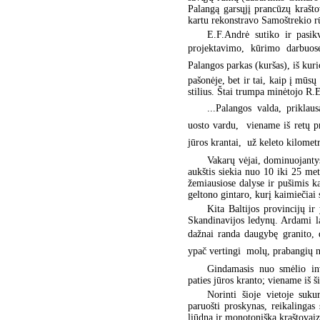
Palangą garsųjį prancūzų krašto
kartu rekonstravo Samoštrekio r
E.F.Andrė sutiko ir pasik
projektavimo, kūrimo darbuose.
Palangos parkas (kuršas), iš ku
pašonėje, bet ir tai, kaip į mūsų
stilius. Štai trumpa minėtojo R.E
...Palangos valda, priklau
uosto vardu,  viename iš retų p
jūros krantai,  už keleto kilome
Vakarų vėjai, dominuojanty
aukštis siekia nuo 10 iki 25 met
žemiausiose dalyse ir pušimis ka
geltono gintaro, kurį kaimiečiai
Kita Baltijos provincijų ir
Skandinavijos ledynų. Ardami l
dažnai randa daugybę granito, d
ypač vertingi  molų, prabangių n
Gindamasis nuo smėlio inv
paties jūros kranto; viename iš 
Norinti šioje vietoje suku
paruošti proskynas, reikalingas 
liūdną ir monotonišką kraštovaizd