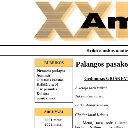
Krikščioniškos minties
Palangos pasakos
RUBRIKOS
Pirmasis puslapis
Atmintis
Gediminas GRIŠKEV
Gimtasis kraštas
Krikščionybė
Aikčioja tarsi vaikai
ir pasaulis
Kultūra
Tūkstančiai turistų:
Susitikimai
Parke  dangiški takai,
ARCHYVAI
Čia dar laimi Kristus.
2001 metai
Metai, tarsi sodrūs lietau
2002 metai
kurių išsiilgusi vasariškos 