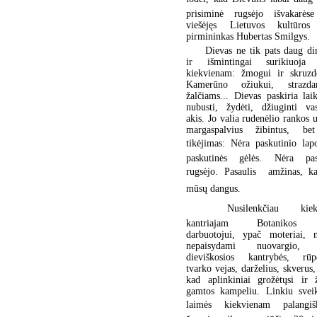
prisiminė rugsėjo išvakarės
viešėjęs Lietuvos kultūros
pirmininkas Hubertas Smilgys.
Dievas ne tik pats daug di
ir išmintingai surikiuoja 
kiekvienam: žmogui ir skruzdė
Kamerūno ožiukui, strazd
žalčiams... Dievas paskiria lai
nubusti, žydėti, džiuginti vas
akis. Jo valia rudenėlio rankos 
margaspalvius žibintus, be
tikėjimas: Nėra paskutinio la
paskutinės gėlės. Nėra pas
rugsėjo. Pasaulis  amžinas, k
mūsų dangus.
 Nusilenkčiau kiek
kantriajam Botanikos 
darbuotojui, ypač moteriai, n
nepaisydami nuovargio, 
dieviškosios kantrybės, rūpe
tvarko vejas, darželius, skverus,
kad aplinkiniai grožėtųsi ir ž
gamtos kampeliu. Linkiu sveik
laimės kiekvienam palangiš