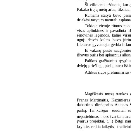
Ši viliojanti užduotis, kur
Pakako trejų metų arba, tiksliau,
Rūmams statyti buvo pasiri
driekėsi tarytum natūrali esplan
Tokioje vietoje rūmus nuo 
visas aplinkines ir pavadinta 
senovinės legendos, kalno viršūn
ugnį: deivės kultas buvo jūrin
Lietuvos gyventojai gerbia ir la
Iš vakarų pusės saugomiem
išrovus pušis bei apkarpius alksn
Palikus gražiausius spygli
dviejų priešingų pusių buvo iškir
Atlikus šiuos preliminarius 
Magiškasis mūsų traukos c
Pranas Martinaitis, Kazimieras
dabartinis direktorius Antanas
parką. Tai kūrėjai  eruditai, 
nepastebimas, nors tvarkant arc
įvairūs projektai. (...) Betgi na
krypties reikia laikytis,  tradici