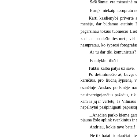
 Šeši šimtai yra mėnesinė m
 Eurų?  niekaip nesuprato n
Karti kasdienybė privertė a
menėje, dar būdamas etatiniu 
pagarsinau tokius tuomečio Liet
kad jau po dešimties metų visi
nesupratau, ko šypsosi fotografas
 Ar tu dar tiki komunistais?
 Bandykim tikėti...
Faktai kalba patys už save.
Po dešimtmečio aš, buvęs di
karučius, pro liūdną šypseną, 
esančioje Auskos poilsinėje n
neįsipareigojančius pažadus, tik n
kam iš jų ir vertėtų. Iš Vilniau
nepelnytai pasipinigauti paprast
...Anądien parko kieme garsi
pjauna žolę aplink tvenkinius ir 
 Andriau, kokie tavo batai!
 Ne tik batai  ir plaučiai, 