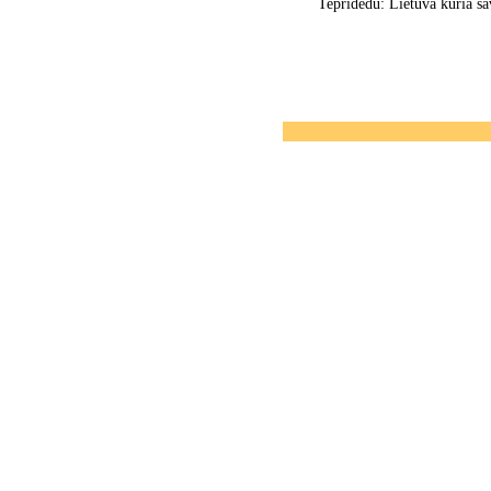
Tepridedu: Lietuva kuria s