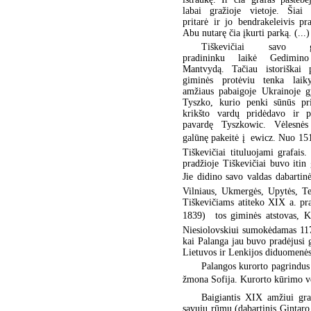
labai gražioje vietoje. Šiai 
pritarė ir jo bendrakeleivis pr
Abu nutarę čia įkurti parką. (...)
Tiškevičiai savo g
pradininku laikė Gedimin
Mantvydą. Tačiau istoriškai p
giminės protėviu tenka lai
amžiaus pabaigoje Ukrainoje g
Tyszko, kurio penki sūnūs pr
krikšto vardų pridėdavo ir pa
pavardę Tyszkowic. Vėlesnės
galūnę pakeitė į  ewicz. Nuo 1
Tiškevičiai tituluojami grafais
pradžioje Tiškevičiai buvo itin 
Jie didino savo valdas dabartinė
Vilniaus, Ukmergės, Upytės, Telš
Tiškevičiams atiteko XIX a. pr
1839)  tos giminės atstovas, 
Niesiolovskiui sumokėdamas 1171
kai Palanga jau buvo pradėjusi g
Lietuvos ir Lenkijos diduomenės.
Palangos kurorto pagrindus 
žmona Sofija. Kurorto kūrimo vei
Baigiantis XIX amžiui graf
savųjų rūmų (dabartinis Gintaro 