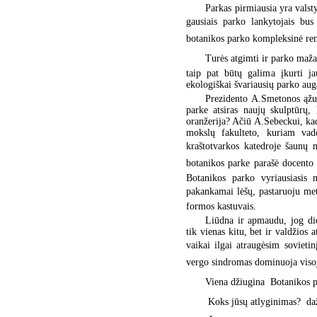
Parkas pirmiausia yra valsty
gausiais parko lankytojais bus
botanikos parko kompleksinė renov
Turės atgimti ir parko mažas
taip pat būtų galima įkurti ja
ekologiškai švariausių parko aug
Prezidento A.Smetonos ąžuo
parke atsiras naujų skulptūrų, 
oranžerija? Ačiū A.Sebeckui, ka
mokslų fakulteto, kuriam vado
kraštotvarkos katedroje šaunų m
botanikos parke parašė docento
Botanikos parko vyriausiasis 
pakankamai lėšų, pastaruoju metu j
formos kastuvais.
Liūdna ir apmaudu, jog die
tik vienas kitu, bet ir valdžios
vaikai ilgai atraugėsim sovie
vergo sindromas dominuoja viso
Viena džiugina  Botanikos 
 Koks jūsų atlyginimas?  da