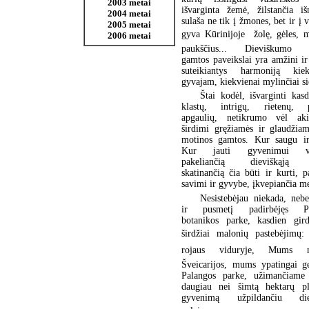
2003 metai
išvarginta žemė, žilstančia iš
2004 metai
sulaša ne tik į žmones, bet ir į v
2005 metai
gyva Kūrinijoje  žolę, gėles, 
2006 metai
paukščius... Dieviškumo sk
gamtos paveikslai yra amžini ir
suteikiantys harmoniją kie
gyvajam, kiekvienai mylinčiai si
Štai kodėl, išvarginti kas
klastų, intrigų, rietenų, p
apgaulių, netikrumo vėl ak
širdimi gręžiamės ir glaudžiam
motinos gamtos. Kur saugu i
Kur jauti gyvenimui vil
pakeliančią dieviškąją 
skatinančią čia būti ir kurti, pa
savimi ir gyvybe, įkvepiančia me
Nesistebėjau niekada, nebe
ir pusmetį padirbėjęs Pa
botanikos parke, kasdien gir
širdžiai malonių pastebėjimų: 
rojaus viduryje, Mums ne
Šveicarijos, mums ypatingai ge
Palangos parke, užimančiame 
daugiau nei šimtą hektarų pl
gyvenimą užpildančiu diev