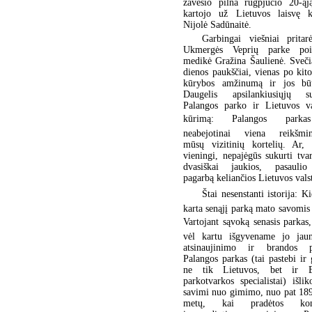
žavesio pilna rugpjūčio 20-ąj
kartojo už Lietuvos laisvę k
Nijolė Sadūnaitė.
Garbingai viešniai pritar
Ukmergės Veprių parke poil
medikė Gražina Šaulienė. Sveči
dienos paukščiai, vienas po kito
kūrybos amžinumą ir jos bū
Daugelis apsilankiusiųjų su
Palangos parko ir Lietuvos va
kūrimą: Palangos park
neabejotinai viena reikšmin
mūsų vizitinių kortelių. Ar,
vieningi, nepajėgūs sukurti tva
dvasiškai jaukios, pasauli
pagarbą keliančios Lietuvos vals
Štai nesenstanti istorija: K
karta senąjį parką mato savomis
Vartojant sąvoką senasis parkas
vėl kartu išgyvename jo jaun
atsinaujinimo ir brandos p
Palangos parkas (tai pastebi ir 
ne tik Lietuvos, bet ir E
parkotvarkos specialistai) išli
savimi nuo gimimo, nuo pat 18
metų, kai pradėtos konk