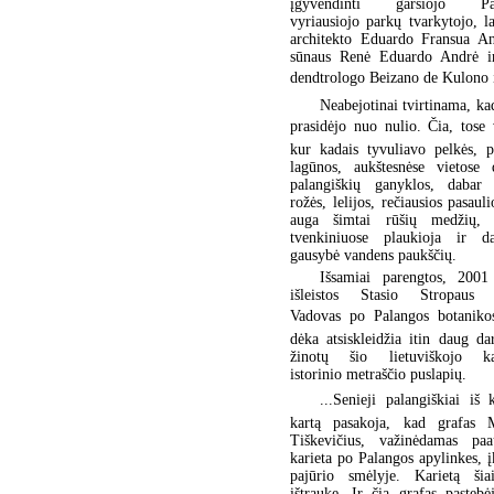
įgyvendinti garsiojo Par
vyriausiojo parkų tvarkytojo, l
architekto Eduardo Fransua An
sūnaus Renė Eduardo Andrė i
dendtrologo Beizano de Kulono i
Neabejotinai tvirtinama, ka
prasidėjo nuo nulio. Čia, tose 
kur kadais tyvuliavo pelkės, p
lagūnos, aukštesnėse vietose d
palangiškių ganyklos, dabar 
rožės, lelijos, rečiausios pasauli
auga šimtai rūšių medžių, 
tvenkiniuose plaukioja ir da
gausybė vandens paukščių.
Išsamiai parengtos, 2001
išleistos Stasio Stropaus 
Vadovas po Palangos botanikos
dėka atsiskleidžia itin daug d
žinotų šio lietuviškojo ka
istorinio metraščio puslapių.
...Senieji palangiškiai iš 
kartą pasakoja, kad grafas 
Tiškevičius, važinėdamas paa
karieta po Palangos apylinkes, 
pajūrio smėlyje. Karietą šia
ištraukę. Ir čia grafas pastebė