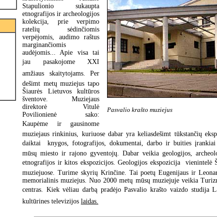
Stapulionio sukaupta
etnografijos ir archeologijos
kolekcija, prie verpimo
ratelių sėdinčiomis
verpėjomis, audimo raštus
marginančiomis
audėjomis... Apie visa tai
jau pasakojome XXI
amžiaus skaitytojams. Per
dešimt metų muziejus tapo
Šiaurės Lietuvos kultūros
šventove. Muziejaus
direktorė Vitulė
Pasvalio krašto muziejus
Povilionienė sako:
Kaupėme ir gausinome
muziejaus rinkinius, kuriuose dabar yra keliasdešimt tūkstančių ek
daiktai  knygos, fotografijos, dokumentai, darbo ir buities įrankia
mūsų miesto ir rajono gyventojų. Dabar veikia geologijos, archeolog
etnografijos ir kitos ekspozicijos. Geologijos ekspozicija  vienintelė
muziejuose. Turime skyrių Krinčine. Tai poetų Eugenijaus ir Leona
memorialinis muziejus. Nuo 2000 metų mūsų muziejuje veikia Turiz
centras. Kiek vėliau darbą pradėjo Pasvalio krašto vaizdo studija La
kultūrines televizijos
laidas.