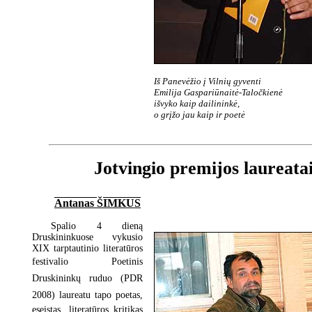
Iš Panevėžio į Vilnių gyventi
Emilija Gaspariūnaitė-Taločkienė
išvyko kaip dailininkė,
o grįžo jau kaip ir poetė
Jotvingio premijos laureata
Antanas ŠIMKUS
Spalio 4 dieną
Druskininkuose vykusio
XIX tarptautinio literatūros
festivalio Poetinis
Druskininkų ruduo (PDR
2008) laureatu tapo poetas,
eseistas, literatūros kritikas