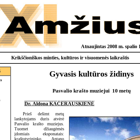
Atnaujintas 2008 m. spalio 
Krikščioniškos minties, kultūros ir visuomenės laikraštis
S
Gyvasis kultūros židinys
is
Pasvalio krašto muziejui  10 metų
s
Dr. Aldona KAČERAUSKIENĖ
Prieš dešimt metų
lankytojams duris atvėrė
Pasvalio krašto muziejus.
Tuomet džiaugėmės
įdomiais eksponatais:
kraštotyrininko Antano