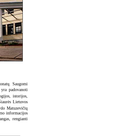
sponatų. Saugomi
i yra padovanoti
ijos, istorijos,
 Šiaurės Lietuvos
rdo Matuzevičių
mo informacijos
ngas, rengianti