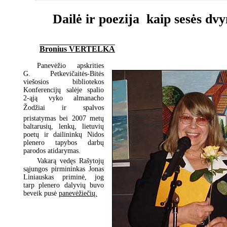
Dailė ir poezija  kaip sesės dv
Bronius VERTELKA
Panevėžio apskrities
G. Petkevičaitės-Bitės
viešosios bibliotekos
Konferencijų salėje spalio
2-ąją vyko almanacho
Žodžiai ir spalvos
pristatymas bei 2007 metų
baltarusių, lenkų, lietuvių
poetų ir dailininkų Nidos
plenero tapybos darbų
parodos atidarymas.
Vakarą vedęs Rašytojų
sąjungos pirmininkas Jonas
Liniauskas priminė, jog
tarp plenero dalyvių buvo
beveik pusė
panevėžiečių.