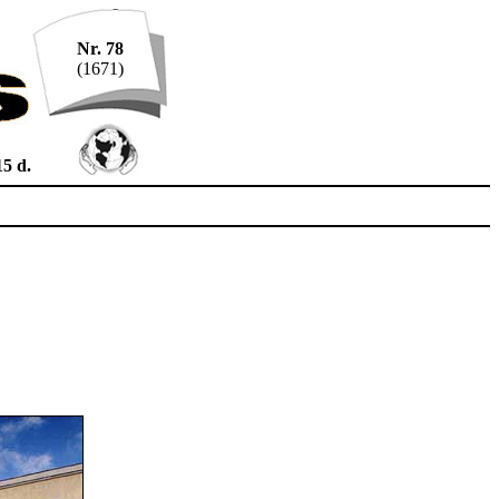
Nr. 78
(1671)
15 d.