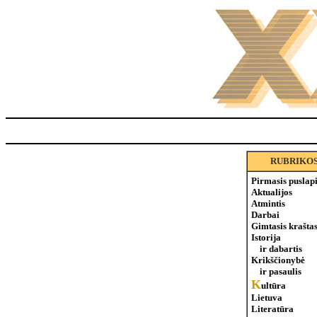
RUBRIKO
Pirmasis puslap
Aktualijos
Atmintis
Darbai
Gimtasis krašta
Istorija
ir dabartis
Krikščionybė
ir pasaulis
K
ultūra
Lietuva
Literatūra