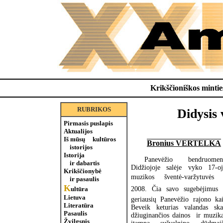
Krikščioniškos minties
RUBRIKOS
Didysis 
Pirmasis puslapis
Aktualijos
Iš mūsų kultūros
Bronius VERTELKA
istorijos
Istorija
Panevėžio bendruom
ir dabartis
Didžiojoje salėje vyko 17-oj
Krikščionybė
muzikos šventė-varžytuvės 
ir pasaulis
K
2008. Čia savo sugebėjimus 
ultūra
Lietuva
geriausių Panevėžio rajono k
Literatūra
Beveik keturias valandas ska
Pasaulis
džiuginančios dainos ir muzika
Žvilgsnis