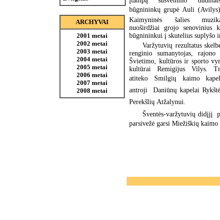
įtampą sušvelnino dūdmai
būgnininkų grupė Auli (Avilys
Kaimyninės šalies muzik
ARCHYVAI
nuoširdžiai grojo senovinius k
būgnininkui į skutelius suplyšo 
2001 metai
2002 metai
Varžytuvių rezultatus skelb
2003 metai
renginio sumanytojas, rajono 
2004 metai
Švietimo, kultūros ir sporto vyr.
2005 metai
kultūrai Remigijus Vilys. Tr
2006 metai
atiteko Smilgių kaimo kapela
2007 metai
antroji  Daniūnų kapelai Rykštė
2008 metai
Perekšlių Atžalynui.
Šventės-varžytuvių didįjį 
parsivežė garsi Miežiškių kaimo 