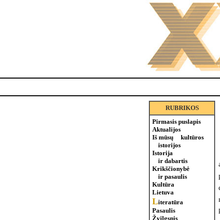
RUBRIKOS
Pirmasis puslapis
Aktualijos
Iš mūsų kultūros
istorijos
Istorija
ir dabartis
Krikščionybė
ir pasaulis
Kultūra
Lietuva
L
iteratūra
Pasaulis
Žvilgsnis