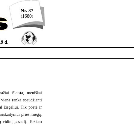
Nr. 87
(1680)
19 d.
ažiai išleista, meniškai
, viena ranka spaudžianti
gal žirgeliui. Tik poetė ir
pasiskaitymui prieš miegą,
jų vidinį pasaulį. Tokiam