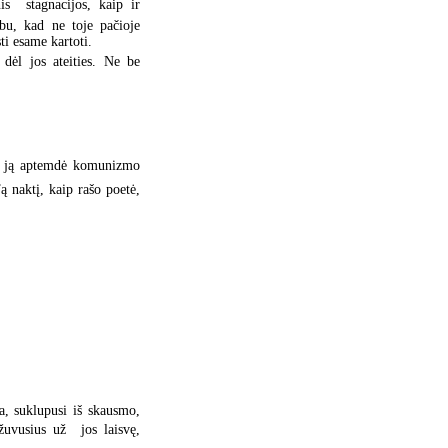
s  stagnacijos, kaip ir
arbu, kad ne toje pačioje
ti esame kartoti.
dėl jos ateities. Ne be
  ją aptemdė komunizmo
Tą naktį, kaip rašo poetė,
a, suklupusi iš skausmo,
 žuvusius už jos laisvę,