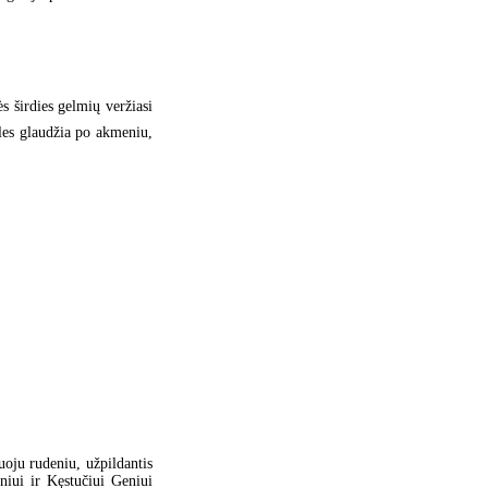
tės širdies gelmių veržiasi
eles glaudžia po akmeniu,
nuoju rudeniu, užpildantis
niui ir Kęstučiui Geniui