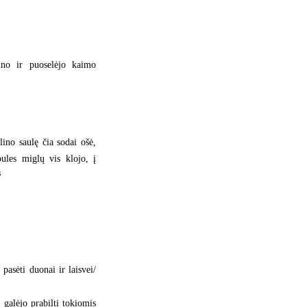
ino ir puoselėjo kaimo
ino saulę čia sodai ošė,
obules miglų vis klojo, į
s
pasėti duonai ir laisvei/
 galėjo prabilti tokiomis