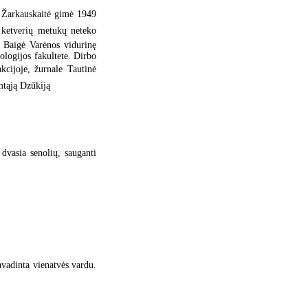
ja Žarkauskaitė gimė 1949
s ketverių metukų neteko
. Baigė Varėnos vidurinę
ologijos fakultete. Dirbo
cijoje, žurnale Tautinė
imtąją Dzūkiją
dvasia senolių, sauganti
avadinta vienatvės vardu.