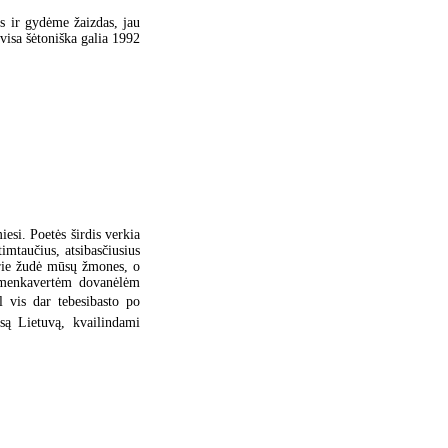
s ir gydėme žaizdas, jau
visa šėtoniška galia 1992
esi. Poetės širdis verkia
imtaučius, atsibasčiusius
kurie žudė mūsų žmones, o
r menkavertėm dovanėlėm
l vis dar tebesibasto po
isą Lietuvą, kvailindami