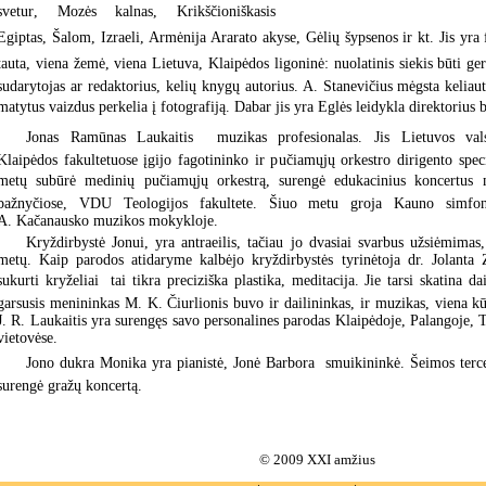
svetur, Mozės kalnas, Krikščioniškasis
Egiptas, Šalom, Izraeli, Armėnija Ararato akyse, Gėlių šypsenos ir kt. Jis y
tauta, viena žemė, viena Lietuva, Klaipėdos ligoninė: nuolatinis siekis būti ge
sudarytojas ar redaktorius, kelių knygų autorius. A. Stanevičius mėgsta keliau
matytus vaizdus perkelia į fotografiją. Dabar jis yra Eglės leidykla direktorius 
Jonas Ramūnas Laukaitis  muzikas profesionalas. Jis Lietuvos vals
Klaipėdos fakultetuose įgijo fagotininko ir pučiamųjų orkestro dirigento spec
metų subūrė medinių pučiamųjų orkestrą, surengė edukacinius koncertus 
bažnyčiose, VDU Teologijos fakultete. Šiuo metu groja Kauno simfoni
A. Kačanausko muzikos mokykloje.
Kryždirbystė Jonui, yra antraeilis, tačiau jo dvasiai svarbus užsiėmimas
metų. Kaip parodos atidaryme kalbėjo kryždirbystės tyrinėtoja dr. Jolanta 
sukurti kryželiai  tai tikra preciziška plastika, meditacija. Jie tarsi skatina d
garsusis menininkas M. K. Čiurlionis buvo ir dailininkas, ir muzikas, viena kūr
J. R. Laukaitis yra surengęs savo personalines parodas Klaipėdoje, Palangoje, 
vietovėse.
Jono dukra Monika yra pianistė, Jonė Barbora  smuikininkė. Šeimos terc
surengė gražų koncertą.
© 2009 XXI amžius