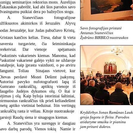
kunigų seminarijos rektorius mons. Aurelijus
Žukauskas pabrėžė, kad abi šios parodos savo
dvasingumu puikiai dera po bažnyčios stogu.
A. Stanevičiaus fotografijose
užfiksuotos akimirkos iš Jeruzalės  Alyvų
Savo fotografijas pristatė
sodas Jeruzalėje, kur Judas pabučiavo Kristų,
Antanas Stanevičius
Žydrūno BIRBILO nuotraukos
Kristaus kančios kelias. Tiesa, dabar ši vieta
paversta turgaviete, čia šeimininkauja
prekeiviai. Dar vienoje  spėjamasis
Paskutinės vakarienės kiemas. Manoma, kad
Paskutinė vakarienė galėjo vykti ne uždaroje
patalpoje, kaip įprasta vaizduoti, o po atviru
dangumi. Toliau  Sinajaus vietovė, kur
Dievas perdavė Mozei Dešimt įsakymų.
Autoriui pavyko nufotografuoti lapą iš
Kumrano rankraščių, aptiktų vienoje iš
daugelio Judėjos dykumos olų. O štai ir
įėjimas į olą. Kaip byloja istoriniai šaltiniai,
pirmuosius rankraščius tik prieš keliasdešimt
metų aptiko vietiniai beduinai. Itin vertingų
rankraščių rasta ir vėliau. Kitoje nuotraukoje 
Kryždirbys Jonas Ramūnas Lauka
groja fagotu ir fleita. Parodos
garsioji Raudų siena ir sinagogos kiemas.
atidaryme smuiku ir pianinu
A. Stanevičius yra surengęs ir daugiau
jam pritarė dukros.
savo darbų parodų. Vienos tokių  Namie ir