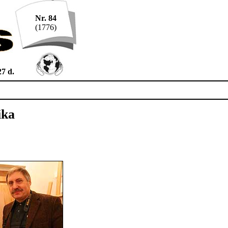
Nr. 84
(1776)
27 d.
ika