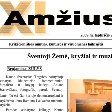
2009 m. lapkričio 
Krikščioniškos minties, kultūros ir visuomenės laikraštis
Šventoji Žemė, kryžiai ir muz
Benjaminas ŽULYS
Kauno Šventosios Trejybės bažnyčioje
atidaryta klaipėdiečio fotomenininko,
žurnalisto ir knygų leidėjo Antano
Stanevičiaus fotografijų paroda Šventoji
žemė. Tu esi čia, kurioje demonstruojami ir
kryždirbio Jono Ramūno Laukaičio mediniai
kryželiai.
Parodos atidaryme kalbėjęs Kauno