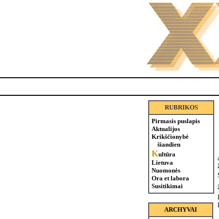
RUBRIKOS
Pirmasis puslapis
Aktualijos
Krikščionybė
šiandien
K
ultūra
Lietuva
Nuomonės
Ora et labora
Susitikimai
ARCHYVAI