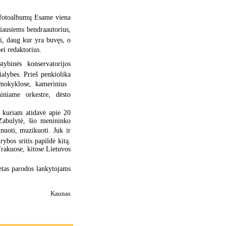
ra fotoalbumų Esame viena
riausiems bendraautorius,
ti, daug kur yra buvęs, o
bei redaktorius.
tybinės konservatorijos
ialybes. Prieš penkiolika
mokyklose, kamerinius 
niame orkestre, dėsto
, kuriam atidavė apie 20
Zabulytė, šio menininko
ainuoti, muzikuoti. Juk ir
ybos sritis papildė kitą.
Trakuose, kitose Lietuvos
etas parodos lankytojams
Kaunas