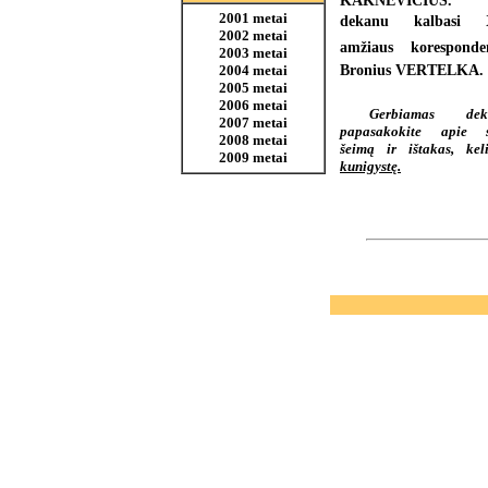
KAKNEVIČIUS.
2001 metai
dekanu kalbasi 
2002 metai
amžiaus koresponde
2003 metai
Bronius VERTELKA.
2004 metai
2005 metai
2006 metai
Gerbiamas deka
2007 metai
papasakokite apie 
2008 metai
šeimą ir ištakas, kel
2009 metai
kunigystę.