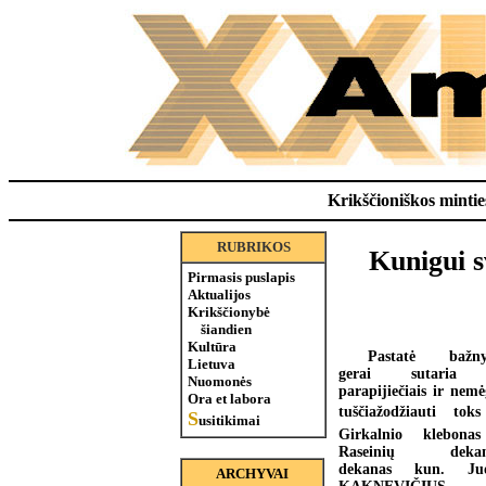
Krikščioniškos minties
RUBRIKOS
Kunigui s
Pirmasis puslapis
Aktualijos
Krikščionybė
šiandien
Kultūra
Pastatė bažnyč
Lietuva
gerai sutaria
Nuomonės
parapijiečiais ir nemė
Ora et labora
tuščiažodžiauti  toks
S
usitikimai
Girkalnio klebona
Raseinių dekan
dekanas kun. Juo
ARCHYVAI