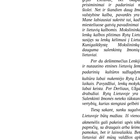
prisiminimai ir padariniai n
šiolei. Net ir šiandien daug ž
valstybine kalba, pavardės yra
Mane labiausiai sukrėtė tai, kad
miesteliuose gatvių pavadinimai
ir lietuvių kalbomis. Mokslininka
lenkų kalbos plitimas Rytų Lie
susijęs su lenkų kėlimusi į Liet
Kunigaikštystę. Mokslinin
dauguma sulenkintų žmonių
lietuviai.
Per du dešimtmečius Lenkij
ir nutautino etnines lietuvių žem
padarinių  kultūros sužlugdym
kultūra labai nukentėjo Rytų Lie
laikais. Pavyzdžiui, lenkų moky
labai keista. Per Derliaus, Užga
drabužiai. Rytų Lietuvoje yra
Sulenkinti žmonės neteko tūkstan
vertybių, kurias stengtasi gelbėt
Tiesą sakant, sunku sugalv
Lietuvoje būtų mažiau. Iš vienos
akmenėlis gali pakeisti upės tėkm
papročių, su draugais arba šeimoje
pamokas, bet ir laisvalaikiu. Be
lietuviai dėl mūsų valdžios a