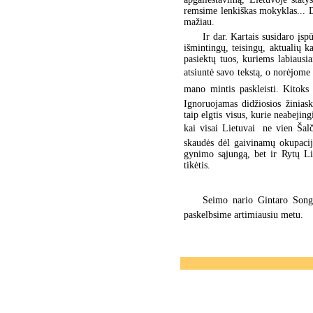
remsime lenkiškas mokyklas... D
mažiau.
Ir dar. Kartais susidaro įspū
išmintingų, teisingų, aktualių 
pasiektų tuos, kuriems labiausi
atsiuntė savo tekstą, o norėjome 
mano mintis paskleisti. Kitok
Ignoruojamas didžiosios žiniask
taip elgtis visus, kurie neabejin
kai visai Lietuvai  ne vien Š
skaudės dėl gaivinamų okupacijo
gynimo sąjungą, bet ir Rytų Li
tikėtis.
Seimo nario Gintaro Songai
paskelbsime artimiausiu metu.