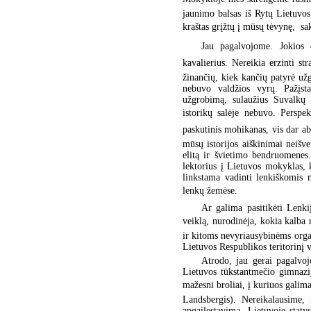
jaunimo balsas iš Rytų Lietuvos
kraštas grįžtų į mūsų tėvynę,  s
Jau pagalvojome. Jokios 
kavalierius. Nereikia erzinti str
žinančių, kiek kančių patyrė užgr
nebuvo valdžios vyrų. Pažįsta
užgrobimą, sulaužius Suvalkų s
istorikų salėje nebuvo. Perspe
paskutinis mohikanas, vis dar ab
mūsų istorijos aiškinimai neišve
elitą ir švietimo bendruomenes
lektorius į Lietuvos mokyklas, 
linkstama vadinti lenkiškomis 
lenkų žemėse.
Ar galima pasitikėti Lenki
veiklą, nurodinėja, kokia kalba 
ir kitoms nevyriausybinėms organ
Lietuvos Respublikos teritorinį 
Atrodo, jau gerai pagalvoj
Lietuvos tūkstantmečio gimnazi
mažesni broliai, į kuriuos galima 
Landsbergis). Nereikalausime, 
apgailestavimą, Lietuvoje staty