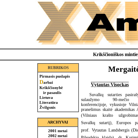
Krikščioniškos minties
Mergaitė
RUBRIKOS
Pirmasis puslapis
D
arbai
Vytautas Visockas
Krikščionybė
ir pasaulis
Suvalkų sutarties pasira
Lietuva
sulaužymo 90-mečio m
Literatūra
konferencijoje, vykusioje Vilni
Žvilgsnis
pranešimus skaitė akademikas 
(Vilniaus krašto užgrobima
ARCHYVAI
Suvalkų sutartį), Europos pa
prof. Vytautas Landsbergis (Di
2001 metai
2002 metai
Pilsudskio klaida), dr. Kazim