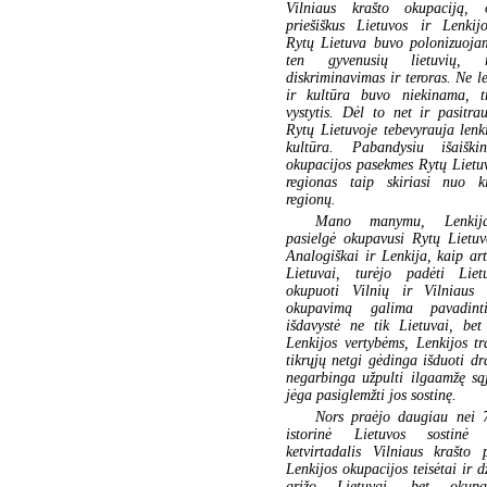
Vilniaus krašto okupaciją,
priešiškus Lietuvos ir Lenkijo
Rytų Lietuva buvo polonizuoja
ten gyvenusių lietuvių, 
diskriminavimas ir teroras. Ne l
ir kultūra buvo niekinama, t
vystytis. Dėl to net ir pasitr
Rytų Lietuvoje tebevyrauja lenk
kultūra. Pabandysiu išaiškin
okupacijos pasekmes Rytų Lietuv
regionas taip skiriasi nuo k
regionų.
Mano manymu, Lenkija
pasielgė okupavusi Rytų Lietuvo
Analogiškai ir Lenkija, kaip ar
Lietuvai, turėjo padėti Lie
okupuoti Vilnių ir Vilniaus 
okupavimą galima pavadinti
išdavystė ne tik Lietuvai, bet
Lenkijos vertybėms, Lenkijos tr
tikrųjų netgi gėdinga išduoti d
negarbinga užpulti ilgaamžę są
jėga pasiglemžti jos sostinę.
Nors praėjo daugiau nei 
istorinė Lietuvos sostinė
ketvirtadalis Vilniaus krašt
Lenkijos okupacijos teisėtai ir 
grįžo Lietuvai, bet okupa