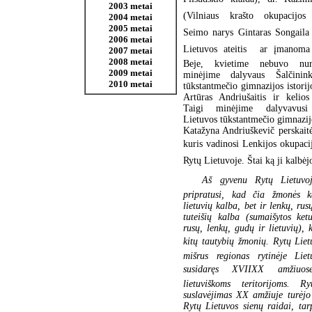
2003 metai
(Vilniaus krašto okupacijos p
2004 metai
2005 metai
Seimo narys Gintaras Songaila 
2006 metai
Lietuvos ateitis  ar įmanoma p
2007 metai
2008 metai
Beje, kvietime nebuvo nur
2009 metai
minėjime dalyvaus Šalčinin
2010 metai
tūkstantmečio gimnazijos istori
Artūras Andriušaitis ir kelios
Taigi minėjime dalyvavusi
Lietuvos tūkstantmečio gimnazi
Katažyna Andriuškevič perskaitė
kuris vadinosi Lenkijos okupac
Rytų Lietuvoje. Štai ką ji kalbėj
Aš gyvenu Rytų Lietuvo
pripratusi, kad čia žmonės k
lietuvių kalba, bet ir lenkų, rus
tuteišių kalba (sumaišytos ket
rusų, lenkų, gudų ir lietuvių),
kitų tautybių žmonių. Rytų Lietu
mišrus regionas rytinėje Liet
susidaręs XVIIXX amžiuose
lietuviškoms teritorijoms. R
suslavėjimas XX amžiuje turėjo
Rytų Lietuvos sienų raidai, ta