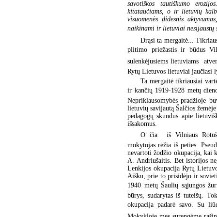
savotiškos tautiškumo erozij
kitataučiams, o ir lietuvių kal
visuomenės didesnis aktyvumas
naikinami ir lietuviai nesijaustų 
Drąsi ta mergaitė... Tikria
plitimo priežastis ir būdus V
sulenkėjusiems lietuviams  atver
Rytų Lietuvos lietuviai jaučiasi 
Ta mergaitė tikriausiai var
ir kančių 1919-1928 metų dienor
Nepriklausomybės pradžioje buv
lietuvių savijautą Šalčios žemėje
pedagogų skundus apie lietuvi
išsakomus.
O čia  iš Vilniaus Rotuš
mokytojas rėžia iš peties. Pseud
nevartoti žodžio okupacija, kai
A. Andriušaitis. Bet istorijos ne
Lenkijos okupacija Rytų Lietuvo
Aišku, prie to prisidėjo ir sovie
1940 metų Šaulių sąjungos žurn
būrys, sudarytas iš tuteišų. To
okupacija padarė savo. Su liū
Mokykloje mes surengėme rašinio