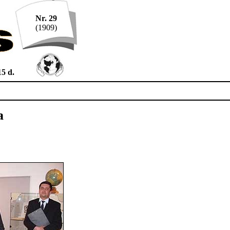
Nr. 29
(1909)
15 d.
a