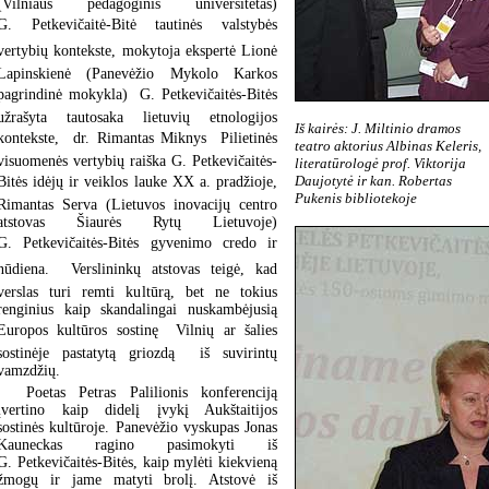
(Vilniaus pedagoginis universitetas)
G. Petkevičaitė-Bitė tautinės valstybės
vertybių kontekste, mokytoja ekspertė Lionė
Lapinskienė (Panevėžio Mykolo Karkos
pagrindinė mokykla)  G. Petkevičaitės-Bitės
užrašyta tautosaka lietuvių etnologijos
Iš kairės: J. Miltinio dramos
kontekste, dr. Rimantas Miknys  Pilietinės
teatro aktorius Albinas Keleris,
visuomenės vertybių raiška G. Petkevičaitės-
literatūrologė prof. Viktorija
Daujotytė ir kan. Robertas
Bitės idėjų ir veiklos lauke XX a. pradžioje,
Pukenis bibliotekoje
Rimantas Serva (Lietuvos inovacijų centro
atstovas Šiaurės Rytų Lietuvoje)
G. Petkevičaitės-Bitės gyvenimo credo ir
nūdiena. Verslininkų atstovas teigė, kad
verslas turi remti kultūrą, bet ne tokius
renginius kaip skandalingai nuskambėjusią
Europos kultūros sostinę  Vilnių ar šalies
sostinėje pastatytą griozdą iš suvirintų
vamzdžių.
Poetas Petras Palilionis konferenciją
įvertino kaip didelį įvykį Aukštaitijos
sostinės kultūroje. Panevėžio vyskupas Jonas
Kauneckas ragino pasimokyti iš
G. Petkevičaitės-Bitės, kaip mylėti kiekvieną
žmogų ir jame matyti brolį. Atstovė iš