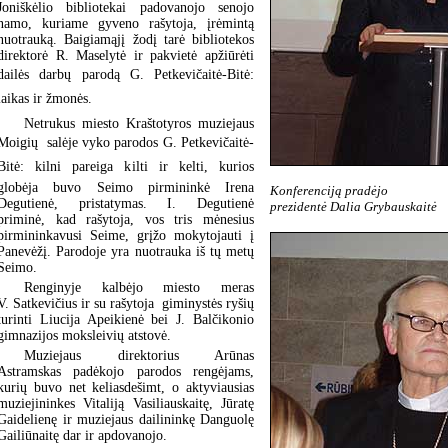
Joniškėlio bibliotekai padovanojo senojo
namo, kuriame gyveno rašytoja, įrėmintą
nuotrauką. Baigiamąjį žodį tarė bibliotekos
direktorė R. Maselytė ir pakvietė apžiūrėti
dailės darbų parodą G. Petkevičaitė-Bitė:
laikas ir žmonės.
Netrukus miesto Kraštotyros muziejaus
Moigių salėje vyko parodos G. Petkevičaitė-
Bitė: kilni pareiga kilti ir kelti, kurios
globėja buvo Seimo pirmininkė Irena
Konferenciją pradėjo
Degutienė, pristatymas. I. Degutienė
prezidentė Dalia Grybauskaitė
priminė, kad rašytoja, vos tris mėnesius
pirmininkavusi Seime, grįžo mokytojauti į
Panevėžį. Parodoje yra nuotrauka iš tų metų
Seimo.
Renginyje kalbėjo miesto meras
V. Satkevičius ir su rašytoja giminystės ryšių
turinti Liucija Apeikienė bei J. Balčikonio
gimnazijos moksleivių atstovė.
Muziejaus direktorius Arūnas
Astramskas padėkojo parodos rengėjams,
kurių buvo net keliasdešimt, o aktyviausias
muziejininkes Vitaliją Vasiliauskaitę, Jūratę
Gaidelienę ir muziejaus dailininkę Danguolę
Gailiūnaitę dar ir apdovanojo.