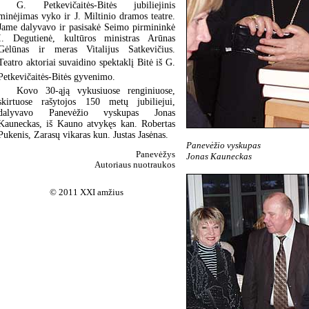
G. Petkevičaitės-Bitės jubiliejinis
minėjimas vyko ir J. Miltinio dramos teatre.
Jame dalyvavo ir pasisakė Seimo pirmininkė
I. Degutienė, kultūros ministras Arūnas
Gėlūnas ir meras Vitalijus Satkevičius.
Teatro aktoriai suvaidino spektaklį Bitė iš G.
Petkevičaitės-Bitės gyvenimo.
Kovo 30-ąją vykusiuose renginiuose,
skirtuose rašytojos 150 metų jubiliejui,
dalyvavo Panevėžio vyskupas Jonas
Kauneckas, iš Kauno atvykęs kan. Robertas
Pukenis, Zarasų vikaras kun. Justas Jasėnas.
Panevėžio vyskupas
Panevėžys
Jonas Kauneckas
Autoriaus nuotraukos
© 2011 XXI amžius