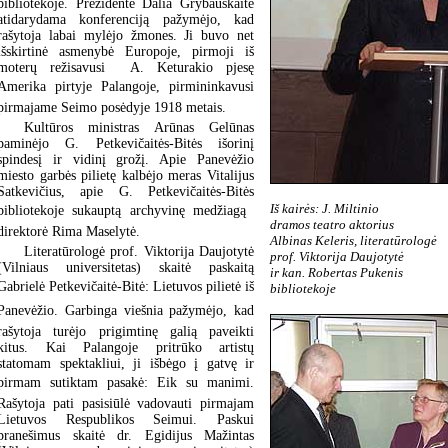
bibliotekoje. Prezidentė Dalia Grybauskaitė
atidarydama konferenciją pažymėjo, kad
rašytoja labai mylėjo žmones. Ji buvo net
išskirtinė asmenybė Europoje, pirmoji iš
moterų režisavusi A. Keturakio pjesę
Amerika pirtyje Palangoje, pirmininkavusi
pirmajame Seimo posėdyje 1918 metais.
Kultūros ministras Arūnas Gelūnas
paminėjo G. Petkevičaitės-Bitės išorinį
spindesį ir vidinį grožį. Apie Panevėžio
miesto garbės pilietę kalbėjo meras Vitalijus
Satkevičius, apie G. Petkevičaitės-Bitės
Iš kairės: J. Miltinio
bibliotekoje sukauptą archyvinę medžiagą 
dramos teatro aktorius
direktorė Rima Maselytė.
Albinas Keleris, literatūrologė
Literatūrologė prof. Viktorija Daujotytė
prof. Viktorija Daujotytė
(Vilniaus universitetas) skaitė paskaitą
ir kan. Robertas Pukenis
Gabrielė Petkevičaitė-Bitė: Lietuvos pilietė iš
bibliotekoje
Panevėžio. Garbinga viešnia pažymėjo, kad
rašytoja turėjo prigimtinę galią paveikti
kitus. Kai Palangoje pritrūko artistų
statomam spektakliui, ji išbėgo į gatvę ir
pirmam sutiktam pasakė: Eik su manimi.
Rašytoja pati pasisiūlė vadovauti pirmajam
Lietuvos Respublikos Seimui. Paskui
pranešimus skaitė dr. Egidijus Mažintas