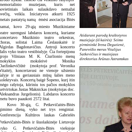
memorialinio muziejaus, kuris net
sovietiniais laikais sulaukdavo nemažai
svečių, veikla. Iniciatyvos atkurti 1925
metais pastatytą namą ėmėsi asociacija Bitės
namai, kovo 29-ąją miesto Muzikiniame
teatre surengusi labdaros koncertą, kuriame
Atidarant parodą kraštotyros
koncertavo Muzikinio teatro orkestras,
muziejuje (iš kairės): Seimo
choras, solistai Laima Česlauskaitė ir
pirmininkė Irena Degutienė,
Algirdas Bagdonavičius. Antroji koncerto
Panevėžio meras Vitalijus
dalis vyko teatro vestibiulyje. Čia fortepijonu
Satkevičius ir muziejaus
grojo Vilniaus M. K. Čiurlionio menų
direktorius Arūnas Astramskas
mokyklos moksleivė Monika
Daržinkevičiūtė (mokytoja prof. Veronika
Vitaitė), koncertavusi ne vienoje užsienio
šalyje ir su geriausiais mūsų šalies meno
kolektyvais. Koncertą baigė Šopeno, kurį itin
mėgo rašytoja, kūriniu tos pačios mokyklos
ketvirtokas Justas Maknickas (mokytojas doc.
Aleksandras Jurgelionis). Labdaros koncerto
metu buvo paaukoti 2572 litai.
Kovo 30-ąją, G. Petkevičaitės-Bitės
gimimo dieną, vyko net trys renginiai.
Konferencija Kultūros laukas Gabrielės
Petkevičaitės-Bitės ir šiuolaikinėje Lietuvoje
vyko G. Petkevičaitės-Bitės viešojoje