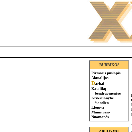
RUBRIKOS
Pirmasis puslapis
Aktualijos
D
arbai
Katalikų
bendruomenėse
Krikščionybė
šiandien
Lietuva
Mums rašo
Nuomonės
ARCHYVAI