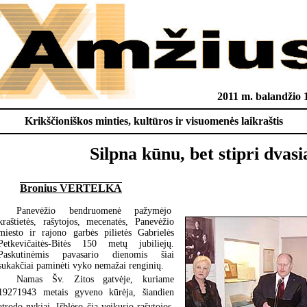
2011 m. balandžio 
Krikščioniškos minties, kultūros ir visuomenės laikraštis
Silpna kūnu, bet stipri dvasi
Bronius VERTELKA
Panevėžio bendruomenė pažymėjo
kraštietės, rašytojos, mecenatės, Panevėžio
miesto ir rajono garbės pilietės Gabrielės
Petkevičaitės-Bitės 150 metų jubiliejų.
Paskutinėmis pavasario dienomis šiai
sukakčiai paminėti vyko nemažai renginių.
Namas Šv. Zitos gatvėje, kuriame
19271943 metais gyveno kūrėja, šiandien
atrodo nykiai. Išblėso čia veikusio rašytojos