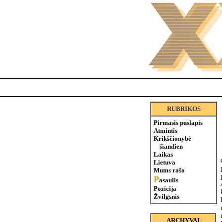
RUBRIKOS
Pirmasis puslapis
Atmintis
Krikščionybė
šiandien
Laikas
Lietuva
Mums rašo
P
asaulis
Pozicija
Žvilgsnis
ARCHYVAI