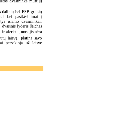
etos dvasininką muftijų
s dalinių bei FSB grupių
mai bei pasikėsinimai į
tys islamo dvasininkai,
dvasinis lyderis šeichas
r aferistų, nors jis nėra
tų laisvę, platina savo
ai persekioja už laisvę