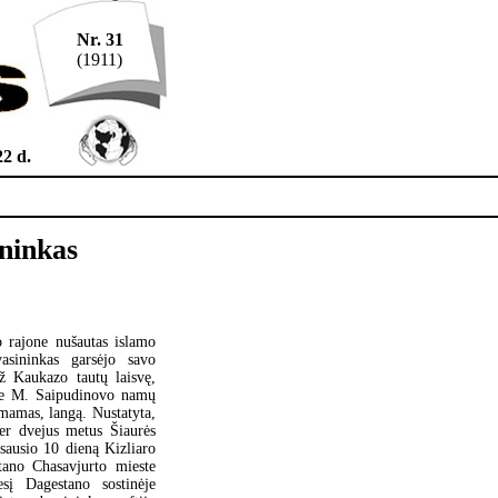
Nr. 31
(1911)
22 d.
ninkas
 rajone nušautas islamo
asininkas garsėjo savo
ž Kaukazo tautų laisvę,
prie M. Saipudinovo namų
mamas, langą. Nustatyta,
er dvejus metus Šiaurės
ausio 10 dieną Kizliaro
ano Chasavjurto mieste
sį Dagestano sostinėje