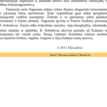
Machačkaloje užpuolikai iš automato nušovė savo automobiliu važiuojantį vi
Musą Sultanmagomedovą.
Pastaruoju metu Dagestane dažnai vyksta Rusijos okupacinės kariuomenė
ir partizanų būrių susirėmimai. Šioje respublikoje gana dažni sprogdini
okupacinės valdžios pareigūnus. Žudomi ir su partizanais ryšius palaikan
žurnalistai ir kaimų seniūnai. Dagestane gyvena ir Šiaurės Kaukazo partizanų 
B. Kebedovas. Šeicho ieško federalinės tarnybos  kaip žmogžudžių, reketininkų i
nieko nužudęs ar apiplėšęs. B. Kebedovas aktyviai pasisako už Kaukazo tau
straipsnius bei vaizdo įrašus. Rusiją valdantis Kremliaus režimas nuožmi
kovojančius čečėnus, ingušus, lezginus ir kitų Kaukazo tautų atstovus.
© 2011 XXI amžius
|
|
Atgal
Pirmasis puslapis
Redakcija