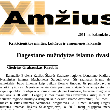
2011 m. balandžio 
Krikščioniškos minties, kultūros ir visuomenės laikraštis
Dagestane nužudytas islamo dvasi
Giedrius Grabauskas-Karoblis
Balandžio 9 dieną Rusijos Šiaurės Kaukazo regione, Dagestano Kizliaro
dvasininkas imamas Machometas Saipudinovas. Šis radikalus islamo dv
pamokslais, buvo žinomas kaip puikus Korano žinovas. Jis pasisakydavo u
palaikė ryšius su Dagestane veikiančiais partizanais. Apie 5 valandą ryto 
atėję užpuolikai pradėjo iš automato šaudyti pro kambario, kuriame miegojo i
kad iššauta 20 kulkų. Lezginų kilmės dvasininkas suvarpytas kulkų mirė. P
Kaukazo regione nužudyta daugiau kaip dešimt islamo dvasininkų. Šių metų s
mieste nušautas imamas Achmedas Ibragimovas. 2010 metų lapkritį Dagest
nušautas imamas Baširas Salachgerijevas, o 2010 metų rugpjūčio mėne