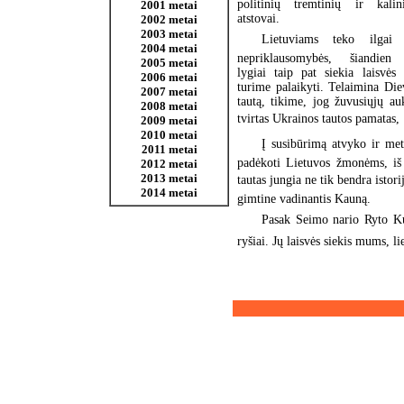
politinių tremtinių ir kalin
2001 metai
atstovai.
2002 metai
2003 metai
Lietuviams teko ilgai
2004 metai
nepriklausomybės, šiandien u
2005 metai
lygiai taip pat siekia laisvės
2006 metai
turime palaikyti. Telaimina Di
2007 metai
tautą, tikime, jog žuvusiųjų au
2008 metai
tvirtas Ukrainos tautos pamatas, 
2009 metai
2010 metai
Į susibūrimą atvyko ir met
2011 metai
padėkoti Lietuvos žmonėms, iš
2012 metai
2013 metai
tautas jungia ne tik bendra istorij
2014 metai
gimtine vadinantis Kauną.
Pasak Seimo nario Ryto Kupč
ryšiai. Jų laisvės siekis mums, l