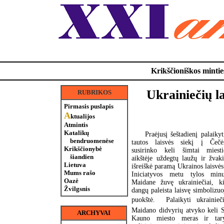
Krikščioniškos minties
Ukrainiečių l
RUBRIKOS
Pirmasis puslapis
A
ktualijos
Atmintis
Katalikų
Praėjusį šeštadienį palaikyt
bendruomenėse
tautos laisvės siekį į Čečėn
Krikščionybė
susirinko keli šimtai miesti
šiandien
aikštėje uždegtų laužų ir žvak
Lietuva
išreiškė paramą Ukrainos laisvė
Mums rašo
Iniciatyvos metu tylos minu
Oazė
Maidane žuvę ukrainiečiai, k
Žvilgsnis
dangų paleista laisvę simbolizuo
puokštė. Palaikyti ukrainieč
Maidano didvyrių atvyko keli S
ARCHYVAI
Kauno miesto meras ir tary