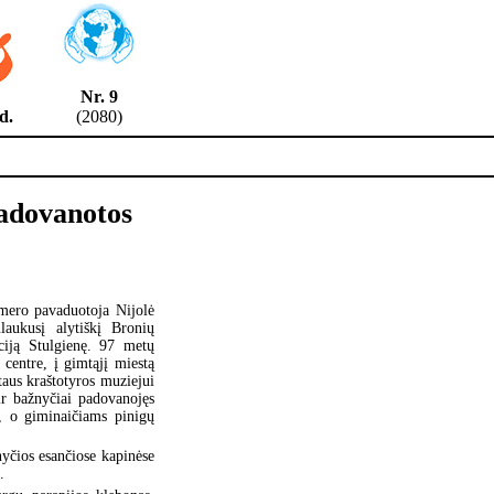
Nr. 9
8 d.
(2080)
padovanotos
 mero pavaduotoja Nijolė
aukusį alytiškį Bronių
ciją Stulgienę. 97 metų
 centre, į gimtąjį miestą
aus kraštotyros muziejui
ir bažnyčiai padovanojęs
ų, o giminaičiams pinigų
yčios esančiose kapinėse
.