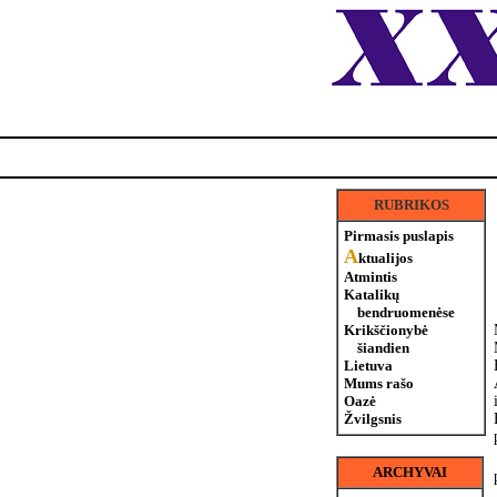
RUBRIKOS
Pirmasis puslapis
A
ktualijos
Atmintis
Katalikų
bendruomenėse
Krikščionybė
šiandien
Lietuva
Mums rašo
Oazė
Žvilgsnis
ARCHYVAI