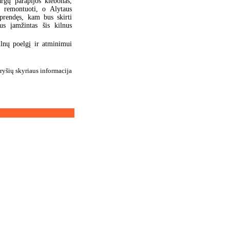
rgų parapijos klebonas,
 remontuoti, o Alytaus
prendęs, kam bus skirti
us įamžintas šis kilnus
ilnų poelgį ir atminimui
ryšių skyriaus informacija