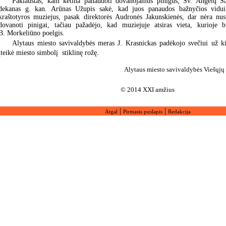
Paklaustas, kam ketina panaudoti dovanojamus pinigus, Šv. Angelų Sa
dekanas g. kan. Arūnas Užupis sakė, kad juos panaudos bažnyčios vidui
kraštotyros muziejus, pasak direktorės Audronės Jakunskienės, dar nėra nus
dovanoti pinigai, tačiau pažadėjo, kad muziejuje atsiras vieta, kurioje b
B. Morkeliūno poelgis.
Alytaus miesto savivaldybės meras J. Krasnickas padėkojo svečiui už k
įteikė miesto simbolį  stiklinę rožę.
Alytaus miesto savivaldybės Viešųjų 
© 2014 XXI amžius
|
|
Atgal
Pirmasis puslapis
Redakcija