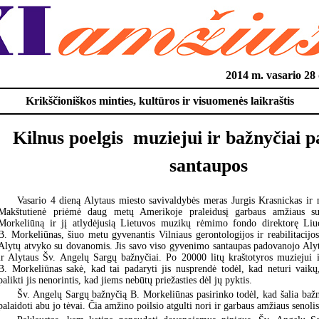
2014 m. vasario 2
Krikščioniškos minties, kultūros ir visuomenės laikraštis
Kilnus poelgis  muziejui ir bažnyčiai 
santaupos
Vasario 4 dieną Alytaus miesto savivaldybės meras Jurgis Krasnickas ir
Makštutienė priėmė daug metų Amerikoje praleidusį garbaus amžiaus sul
Morkeliūną ir jį atlydėjusią Lietuvos muzikų rėmimo fondo direktorę Liu
B. Morkeliūnas, šiuo metu gyvenantis Vilniaus gerontologijos ir reabilitacijos
Alytų atvyko su dovanomis. Jis savo viso gyvenimo santaupas padovanojo Alyt
ir Alytaus Šv. Angelų Sargų bažnyčiai. Po 20000 litų kraštotyros muziejui 
B. Morkeliūnas sakė, kad tai padaryti jis nusprendė todėl, kad neturi vaik
palikti jis nenorintis, kad jiems nebūtų priežasties dėl jų pyktis.
Šv. Angelų Sargų bažnyčią B. Morkeliūnas pasirinko todėl, kad šalia bažn
palaidoti abu jo tėvai. Čia amžino poilsio atgulti nori ir garbaus amžiaus senolis