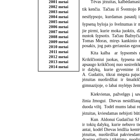
Tėvas jėzuitas, kalbėdamasi
2001 metai
2002 metai
tik kenčia. Tačiau iš Šventojo R
2003 metai
nesišypsojo, kurdamas pasaulį 
2004 metai
2005 metai
šypseną byloja jo švelnumas ir m
2006 metai
jie pirmi, kurie moka juoktis, dži
2007 metai
nustok šypsotis. Tačiau Bažnyči
2008 metai
Tomas Moras, miręs kankinio mi
2009 metai
posakis, jog pats geriausias egzo
2010 metai
2011 metai
Kita kalba  ar šypsomės 
2012 metai
Krikščioniui juokas, šypsena n
2013 metai
apsaugo krikščionį nuo susireik
2014 metai
ir dalykų, kurie gyvenime iš 
A. Gudaitis, tikrai mėgsta pajuo
jėzuitas nuoširdžiai ir šmaik
gimnazijoje, o labai mylėjęs žemę
Kiekvienas, pažvelgęs į sa
žinia žmogui. Dievas nesidžiau
duoda viltį. Todėl mums labai re
jėzuitas, kviesdamas nebijoti būt
Kun. Aldonui Gudaičiui SJ 
ir tokių dalykų, kurie nebuvo ti
antai, kodėl Dievas leidžia kentė
jėzuitas, nuoširdžiai pakviesda
drąsino gilintis į tikėjimą, nuoš