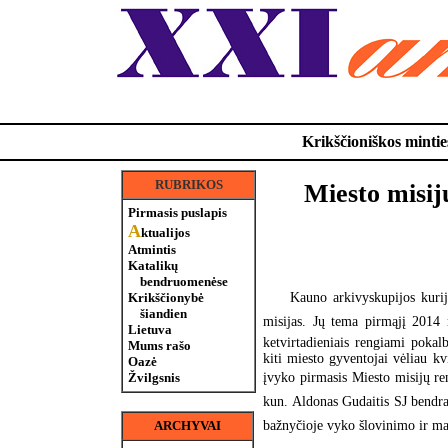
Krikščioniškos minties
RUBRIKOS
Miesto misij
Pirmasis puslapis
A
ktualijos
Atmintis
Katalikų
bendruomenėse
Kauno arkivyskupijos kurij
Krikščionybė
šiandien
misijas. Jų tema pirmąjį 2014 m
Lietuva
ketvirtadieniais rengiami pokal
Mums rašo
kiti miesto gyventojai vėliau k
Oazė
įvyko pirmasis Miesto misijų r
Žvilgsnis
kun. Aldonas Gudaitis SJ bendra
bažnyčioje vyko šlovinimo ir ma
ARCHYVAI