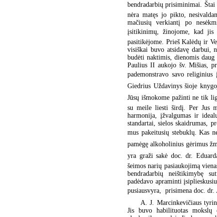
bendradarbių prisiminimai. Štai 
nėra matęs jo pikto, nesivalda
mačiusių verkiantį po nesėkmi
įsitikinimų, žinojome, kad jis
pasitikėjome. Prieš Kalėdų ir Ve
visiškai buvo atsidavę darbui, n
budėti naktimis, dienomis daug 
Paulius II aukojo šv. Mišias, pr
pademonstravo savo religinius į
Giedrius Uždavinys šioje knygoj
Jūsų išmokome pažinti ne tik li
su meile liesti širdį. Per Jus 
harmonija, įžvalgumas ir ideal
standartai, sielos skaidrumas, pr
mus pakeitusių stebuklų. Kas n
pamėgę alkoholinius gėrimus žmog
yra graži sakė doc. dr. Eduard
šeimos narių pasiaukojimą viena
bendradarbių neištikimybę sut
padėdavo apraminti įsiplieskusiu
pusiausvyra,  prisimena doc. dr.
A. J. Marcinkevičiaus tyrin
Jis buvo habilituotas mokslų 