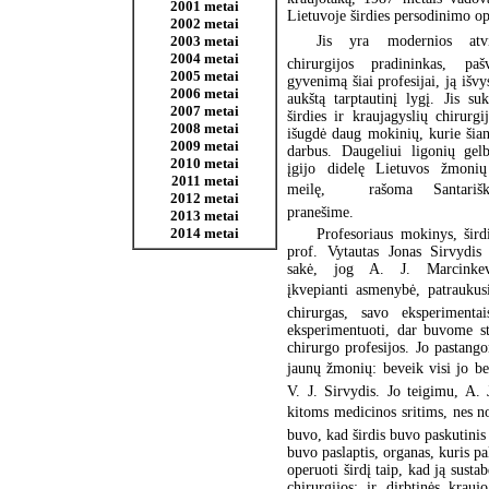
2001 metai
Lietuvoje širdies persodinimo op
2002 metai
Jis yra modernios atvi
2003 metai
2004 metai
chirurgijos pradininkas, paš
2005 metai
gyvenimą šiai profesijai, ją išvys
2006 metai
aukštą tarptautinį lygį. Jis su
2007 metai
širdies ir kraujagyslių chirurg
2008 metai
išugdė daug mokinių, kurie šian
2009 metai
darbus. Daugeliui ligonių gel
2010 metai
įgijo didelę Lietuvos žmonių
2011 metai
meilę,  rašoma Santariš
2012 metai
pranešime.
2013 metai
2014 metai
Profesoriaus mokinys, šird
prof. Vytautas Jonas Sirvydis 
sakė, jog A. J. Marcinkev
įkvepianti asmenybė, patraukus
chirurgas, savo eksperimen
eksperimentuoti, dar buvome st
chirurgo profesijos. Jo pastang
jaunų žmonių: beveik visi jo ben
V. J. Sirvydis. Jo teigimu, A. 
kitoms medicinos sritims, nes nori
buvo, kad širdis buvo paskutinis 
buvo paslaptis, organas, kuris p
operuoti širdį taip, kad ją sust
chirurgijos: ir dirbtinės krauj