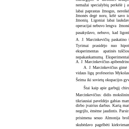
nemažai specialybių perkėlė į a
labai paprastas žmogus, nereik
žmonės degė noru, kėlė savo id
žmonių. Ligoniai labai laukdavo
operacijai nebuvo lengva  žmonės
pasakydavo, nebuvo, kad ligonia
A. J. Marcinkevičių paskatino 
Tyrimai prasidėjo nuo hipote
eksperimentas  apatinės tuščio
nepakankamumą. Eksperimentai b
A. J. Marcinkevičius apibendrino
A. J. Marcinkevičius gimė 
vidaus ligų profesorius Mykolas
Šeima iki sovietų okupacijos gyv
Štai kaip apie garbųjį chi
Marcinkevičius: didis mokslinink
tikriausiai paveldėjo gabias ma
dirbo įvairius darbus. Kartą mam
negrįžo, ėmėme jaudintis. Parsir
prisimena sesuo Almonija broli
skubėdavo pagelbėti kiekviena