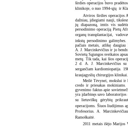
širdies operacijos buvo pradėto
klinikoje, o nuo 1994-ųjų  ir Kl
Atviros širdies operacijos 
dažniau, įdiegiami nauji, tikslesn
jų diapazoną, imtis vis sudėti
persodinimo operaciją Pietų Afr
organų transplantacijai,  vadov
inkstų persodinimo galimybes. 
pačiais metais, atlikę daugiau
A. J. Marcinkevičius ir jo bendr
Sovietų Sąjungos sveikatos apsau
metų. Tik tada, kai šios operac
2 d. A. J. Marcinkevičius su k
sergančiam kardiomiopatija. 19
kraujagyslių chirurgijos klinikai.
Meilė Tėvynei, mokslui ir
credo ir priesakas mokiniams. 
gyvenimo faktus apie sovietmeči
yra įdarbinęs savo laboratorijos 
su lietuviškų gėrybių prikraut
operacijoms. Šiuos liudijimus a
Profesorius. A. Marcinkevičia
Ramoškaitė.
2011 metais išėjo Marijos V