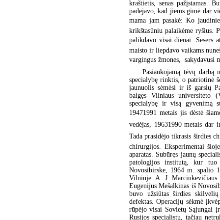
kraštietis, senas pažįstamas. 
padejavo, kad jiems gimė dar vie
mama jam pasakė: Ko jaudinies
krikštasūniu palaikėme ryšius. 
palikdavo visai dienai. Sesers 
maisto ir liepdavo vaikams nune
vargingus žmones,  sakydavusi 
Pasiaukojamą tėvų darbą nu
specialybę rinktis, o patriotinė
jaunuolis sėmėsi ir iš garsių
baigęs Vilniaus universiteto 
specialybę ir visą gyvenimą s
19471991 metais jis dėstė šiam
vedėjas, 19631990 metais dar ir
Tada prasidėjo tikrasis širdies ch
chirurgijos. Eksperimentai šioje
aparatas. Subūręs jaunų special
patologijos institutą, kur tu
Novosibirske, 1964 m. spalio 15
Vilniuje. A. J. Marcinkevičiaus
Eugenijus Mešalkinas iš Novosib
buvo užsiūtas širdies skilveli
defektas. Operacijų sėkmė įkvė
rūpėjo visai Sovietų Sąjungai į
Rusijos specialistų, tačiau netr