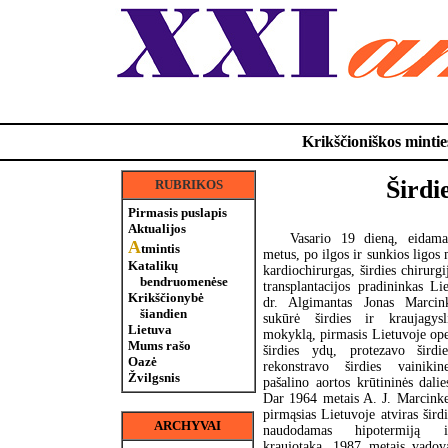
Krikščioniškos minties
Širdi
RUBRIKOS
Pirmasis puslapis
Aktualijos
Vasario 19 dieną, eidama
A
tmintis
metus, po ilgos ir sunkios ligos
Katalikų
kardiochirurgas, širdies chirurgi
bendruomenėse
transplantacijos pradininkas Li
Krikščionybė
dr. Algimantas Jonas Marcink
šiandien
sukūrė širdies ir kraujagysl
Lietuva
mokyklą, pirmasis Lietuvoje op
Mums rašo
širdies ydų, protezavo širdi
Oazė
rekonstravo širdies vainikine
Žvilgsnis
pašalino aortos krūtininės dali
Dar 1964 metais A. J. Marcinke
pirmąsias Lietuvoje atviras širdi
ARCHYVAI
naudodamas hipotermiją i
kraujotaką, 1987 metais vadov