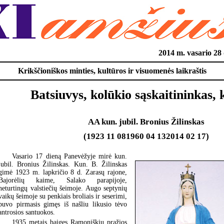
2014 m. vasario 2
Krikščioniškos minties, kultūros ir visuomenės laikraštis
Batsiuvys, kolūkio sąskaitininkas, 
AA kun. jubil. Bronius Žilinskas
(1923 11 081960 04 132014 02 17)
Vasario 17 dieną Panevėžyje mirė kun.
jubil. Bronius Žilinskas. Kun. B. Žilinskas
gimė 1923 m. lapkričio 8 d. Zarasų rajone,
Bajorėlių kaime, Salako parapijoje,
neturtingų valstiečių šeimoje. Augo septynių
vaikų šeimoje su penkiais broliais ir seserimi,
buvo pirmasis gimęs iš našliu likusio tėvo
antrosios santuokos.
1935 metais baigęs Ramoniškių pražios