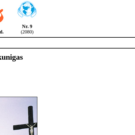
Nr. 9
8 d.
(2080)
kunigas