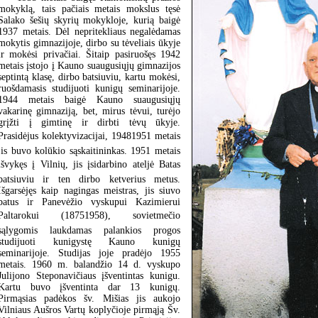
mokyklą, tais pačiais metais mokslus tęsė
Salako šešių skyrių mokykloje, kurią baigė
1937 metais. Dėl nepritekliaus negalėdamas
mokytis gimnazijoje, dirbo su tėveliais ūkyje
ir mokėsi privačiai. Šitaip pasiruošęs 1942
metais įstojo į Kauno suaugusiųjų gimnazijos
septintą klasę, dirbo batsiuviu, kartu mokėsi,
ruošdamasis studijuoti kunigų seminarijoje.
1944 metais baigė Kauno suaugusiųjų
vakarinę gimnaziją, bet, mirus tėvui, turėjo
grįžti į gimtinę ir dirbti tėvų ūkyje.
Prasidėjus kolektyvizacijai, 19481951 metais
jis buvo kolūkio sąskaitininkas. 1951 metais
išvykęs į Vilnių, jis įsidarbino ateljė Batas
batsiuviu ir ten dirbo ketverius metus.
Išgarsėjęs kaip nagingas meistras, jis siuvo
batus ir Panevėžio vyskupui Kazimierui
Paltarokui (18751958), sovietmečio
sąlygomis laukdamas palankios progos
studijuoti kunigystę Kauno kunigų
seminarijoje. Studijas joje pradėjo 1955
metais. 1960 m. balandžio 14 d. vyskupo
Julijono Steponavičiaus įšventintas kunigu.
Kartu buvo įšventinta dar 13 kunigų.
Pirmąsias padėkos šv. Mišias jis aukojo
Vilniaus Aušros Vartų koplyčioje pirmąją Šv.