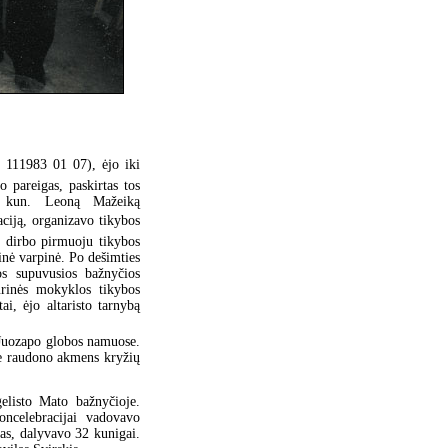
 111983 01 07), ėjo iki
pareigas, paskirtas tos
ą kun. Leoną Mažeiką
ciją, organizavo tikybos
 dirbo pirmuoju tikybos
nė varpinė. Po dešimties
os supuvusios bažnyčios
urinės mokyklos tikybos
i, ėjo altaristo tarnybą
 Juozapo globos namuose.
atė raudono akmens kryžių
elisto Mato bažnyčioje.
oncelebracijai vadovavo
as, dalyvavo 32 kunigai.