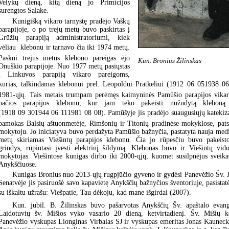
Velykų dieną, kitą dieną jo Primicijos
surengtos Salake.
Kunigišką vikaro tarnystę pradėjo Vaškų
parapijoje, o po trejų metų buvo paskirtas į
Grūžių parapiją administratoriumi, kiek
vėliau  klebonu ir tarnavo čia iki 1974 metų.
Paskui trejus metus klebono pareigas ėjo
Kun. Bronius Žilinskas
Onuškio parapijoje. Nuo 1977 metų pasiųstas
į Linkuvos parapiją vikaro pareigoms,
kurias, talkindamas klebonui prel. Leopoldui Pratkeliui (1912 06 051938 06
1981-ųjų. Tais metais trumpam perėmęs kaimyninės Pamūšio parapijos vikaro 
pačios parapijos klebonu, kur jam teko pakeisti nužudytą klebon
(1918 09 301944 06 111981 08 08). Pamūšyje jis pradėjo suaugusiųjų katekiza
pamokas Balsių aštuonmetėje, Rimšonių ir Titonių pradinėse mokyklose, pats
mokytoju. Jo iniciatyva buvo perdažyta Pamūšio bažnyčia, pastatyta nauja medi
metų skiriamas Viešintų parapijos klebonu. Čia jo rūpesčiu buvo pakeist
grindys, rūpintasi įvesti elektrinį šildymą. Klebonas buvo ir Viešintų vid
mokytojas. Viešintose kunigas dirbo iki 2000-ųjų, kuomet susilpnėjus sveikata
Anykščiuose.
Kunigas Bronius nuo 2013-ųjų rugpjūčio gyveno ir gydėsi Panevėžio Šv.
Senatvėje jis pasiruošė savo kapavietę Anykščių bažnyčios šventoriuje, pasist
su iškaltu užrašu: Viešpatie, Tau dėkoju, kad mane išgirdai (2007).
Kun. jubil. B. Žilinskas buvo pašarvotas Anykščių Šv. apaštalo evang
Laidotuvių šv. Mišios vyko vasario 20 dieną, ketvirtadienį. Šv. Mišių k
Panevėžio vyskupas Lionginas Virbalas SJ ir vyskupas emeritas Jonas Kauneck