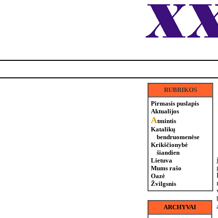
RUBRIKOS
Pirmasis puslapis
Aktualijos
A
tmintis
Katalikų
bendruomenėse
Krikščionybė
šiandien
Lietuva
Mums rašo
Oazė
Žvilgsnis
ARCHYVAI