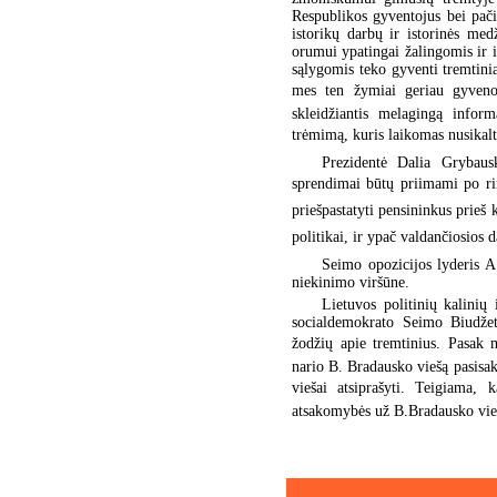
Respublikos gyventojus bei pač
istorikų darbų ir istorinės med
orumui ypatingai žalingomis ir i
sąlygomis teko gyventi tremtini
mes ten žymiai geriau gyvenom
skleidžiantis melagingą inform
trėmimą, kuris laikomas nusikalti
Prezidentė Dalia Grybausk
sprendimai būtų priimami po ri
priešpastatyti pensininkus prieš 
politikai, ir ypač valdančiosios 
Seimo opozicijos lyderis A
niekinimo viršūne.
Lietuvos politinių kalinių
socialdemokrato Seimo Biudžet
žodžių apie tremtinius. Pasak 
nario B. Bradausko viešą pasisaky
viešai atsiprašyti. Teigiama,
atsakomybės už B.Bradausko vie