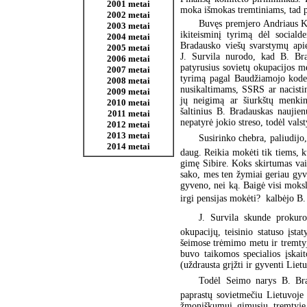
2001 metai
moka išmokas tremtiniams, tad p
2002 metai
Buvęs premjero Andriaus Ku
2003 metai
ikiteisminį tyrimą dėl social
2004 metai
Bradausko viešų svarstymų apie
2005 metai
J. Survila nurodo, kad B. Bra
2006 metai
patyrusius sovietų okupacijos 
2007 metai
tyrimą pagal Baudžiamojo kodek
2008 metai
nusikaltimams, SSRS ar nacisti
2009 metai
jų neigimą ar šiurkštų menki
2010 metai
šaltinius B. Bradauskas naujien
2011 metai
nepatyrė jokio streso, todėl val
2012 metai
2013 metai
Susirinko chebra, paliudij
2014 metai
daug. Reikia mokėti tik tiems, ku
gimę Sibire. Koks skirtumas vai
sako, mes ten žymiai geriau gyv
gyveno, nei ką. Baigė visi moksl
irgi pensijas mokėti?  kalbėjo B
J. Survila skunde prokur
okupacijų, teisinio statuso įst
šeimose trėmimo metu ir tremtyje
buvo taikomos specialios įskai
(uždrausta grįžti ir gyventi Liet
Todėl Seimo narys B. Bra
paprastų sovietmečiu Lietuvoje
žmoniškumui gimusių tremtyje (