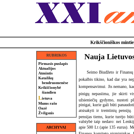
Krikščioniškos minties
Nauja Lietuvos
RUBRIKOS
Pirmasis puslapis
Aktualijos
Seimo Biudžeto ir Finansų k
Atmintis
Katalikų
pokalbis tikino, kad dar yra ne
bendruomenėse
kompensavimui. Jis nemano, kad v
Krikščionybė
šiandien
pinigų nepasiima, jie skirti vi
L
ietuva
užsieniečių gydymo, nustoti plė
Mums rašo
pinigai, kurie gali būti panaudo
Oazė
atsisakyti ir tremtinių pensi
Žvilgsnis
pensijas tiems, kurie turėjo bū
valstybė taip nedaro: nei Lenkij
apie 500 Lt (apie 135 eurus). Me
ARCHYVAI
Finansų komiteto pirmininkas. 