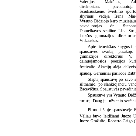
Valerijus Makūnas, Admin
direktoriaus pavaduoto
Ščiukauskienė, Švietimo sporto
skyriaus vedėja Irena Marci
Vytauto Didžiojo karo muziejaus
pavaduotojas dr. Stepon
Domeikavos seniūnė Lina Stra
Lukšos gimnazijos direktoriu
Vitkauskas.
Apie lietuviškos knygos ir 
spaustuvės svarbą pasakoj
gimnazijos direktorius V. 
dainuojamosios poezijos kūri
festivalio Akacijų alėja dal
spaudą. Geriausiai pasirodė Babt
Slaptą spaustuvę po savo 
šiltnamio, po slankiojančiu vand
Bacevičius. Spaustuvės pavadinim
Spaustuvė yra Vytauto Didž
turistų. Daug jų  užsienio svečiai
Pirmoji šioje spaustuvėje 
Vėliau buvo leidžiami Juozo Ur
Juozo Gražulio, Roberto Grigo (