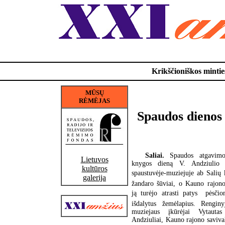
Krikščioniškos minties
MŪSŲ
RĖMĖJAS
Spaudos dienos 
Saliai.
Spaudos atgavimo
Lietuvos
knygos dieną V. Andziulio p
kultūros
spaustuvėje-muziejuje ab Salių
galerija
žandaro šūviai, o Kauno rajono
ją turėjo atrasti patys  pėsči
išdalytus žemėlapius. Rengin
muziejaus įkūrėjai Vytauta
Andziuliai, Kauno rajono saviv