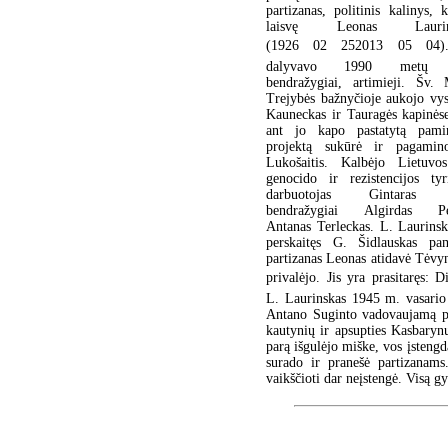
partizanas, politinis kalinys, 
laisvę Leonas Laurinsk
(1926 02 252013 05 04).
dalyvavo 1990 metų sa
bendražygiai, artimieji. Šv. 
Trejybės bažnyčioje aukojo vy
Kauneckas ir Tauragės kapinės
ant jo kapo pastatytą pami
projektą sukūrė ir pagamin
Lukošaitis. Kalbėjo Lietuvo
genocido ir rezistencijos ty
darbuotojas Gintaras Ši
bendražygiai Algirdas Petr
Antanas Terleckas. L. Laurinsk
perskaitęs G. Šidlauskas pa
partizanas Leonas atidavė Tėvyn
privalėjo. Jis yra prasitaręs: 
L. Laurinskas 1945 m. vasario 
Antano Suginto vadovaujamą pa
kautynių ir apsupties Kasbaryn
parą išgulėjo miške, vos įsteng
surado ir pranešė partizanams
vaikščioti dar neįstengė. Visą 