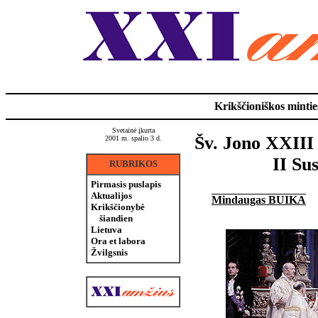
Krikščioniškos minties
Svetainė įkurta
Šv. Jono XXIII 
2001 m. spalio 3 d.
II Su
RUBRIKOS
Pirmasis puslapis
Aktualijos
Mindaugas BUIKA
Krikščionybė
šiandien
Lietuva
Ora et labora
Žvilgsnis