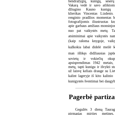
bendražygių, kunigų, seserų
Vakarą vedė ir savo atliktom
džiugino Kauno kunigų se
klierikas Vincentas Lizdenis.
renginio pradžios momentas b
fotografijomis iliustruotas k
apie garbaus amžiaus monsinjo
nuo pat vaikystės metų. Ta
atsiminimai apie vaikystės na
(kaip rašoma knygoje, vaik
kažkokia labai didelė meilė š
man išlikęs didžiausias įspūd
sovietų ir vokiečių okup
apsisprendimas 1942 metais
metų, tapti kunigu ir išvykti s
už laisvę keliais drauge su Lie
kalint lageryje iš kito kalini
kunigystės šventimai bei daugyb
Pagerbė partizan
Gegužės 3 dieną Taurag
pirmąsias mirties metines,