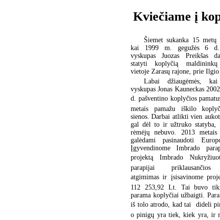
Kviečiame į kop
Šiemet sukanka 15 metų 
kai 1999 m. gegužės 6 d.
vyskupas Juozas Preikšas d
statyti koplyčią maldinink
vietoje Zarasų rajone, prie Ilgio
Labai džiaugėmės, kai
vyskupas Jonas Kauneckas 2002
d. pašventino koplyčios pamatu
metais pamažu iškilo koplyč
sienos. Darbai atlikti vien auko
gal dėl to ir užtruko statyba,
rėmėjų nebuvo. 2013 metais
galėdami pasinaudoti Europ
Įgyvendinome Imbrado parap
projektą Imbrado Nukryžiuo
parapijai priklausančios
atgimimas ir įsisavinome proje
112 253,92 Lt. Tai buvo tikr
parama koplyčiai užbaigti. Para
iš tolo atrodo, kad tai  dideli 
o pinigų yra tiek, kiek yra, ir