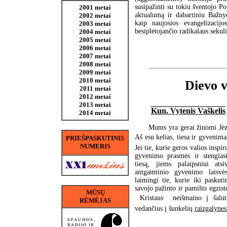
susipažinti su tokiu šventojo Po
2001 metai
aktualumą ir dabartiniu Bažnyč
2002 metai
kaip naujosios evangelizacijo
2003 metai
besiplėtojančio radikalaus seku
2004 metai
2005 metai
2006 metai
2007 metai
2008 metai
2009 metai
2010 metai
Dievo v
2011 metai
2012 metai
2013 metai
Kun. Vytenis Vaškelis
2014 metai
Mums yra gerai žinomi Jėz
Aš esu kelias, tiesa ir gyvenimas
PRIEŠPASKUTINIS
NUMERIS
Jei tie, kurie geros valios inspi
gyvenimo prasmės ir stengiasi
tiesą, jiems palaipsniui atsi
antgamtinio gyvenimo laisvės
laimingi tie, kurie iki paskuti
savojo pažinto ir pamilto egzist
MŪSŲ
 Kristaus  neišmaino į šalut
RĖMĖJAS
vedančius į šunkelių
raizgalynes