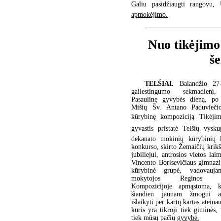
Galiu pasidžiaugti rangovu, 
apmokėjimo.
Nuo tikėjimo
š
TELŠIAI.
Balandžio 27
gailestingumo sekmadienį,
Pasaulinę gyvybės dieną, p
Mišių Šv. Antano Paduvieči
kūrybinę kompoziciją Tikėjim
gyvastis pristatė Telšių vysku
dekanato mokinių kūrybinių 
konkurso, skirto Žemaičių krik
jubiliejui, antrosios vietos lai
Vincento Borisevičiaus gimnaz
kūrybinė grupė, vadovauja
mokytojos Reginos Ku
Kompozicijoje apmąstoma, k
šiandien jaunam žmogui at
išlaikyti per kartų kartas ateina
kuris yra tikroji tiek giminės, 
tiek mūsų pačių
gyvybė.