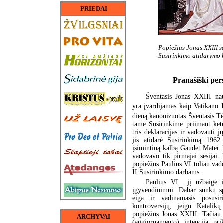
PRIEDAI
Popiežius Jonas XXIII s
Susirinkimo atidarymo 
Pranašiški per
Šventasis Jonas XXIII nau
yra įvardijamas kaip Vatikano 
dieną kanonizuotas Šventasis Tė
tame Susirinkime priimant ketur
tris deklaracijas ir vadovauti 
jis atidarė Susirinkimą 196
įsimintiną kalbą Gaudet Mater 
vadovavo tik pirmajai sesijai.
popiežius Paulius VI toliau vad
II Susirinkimo darbams.
Paulius VI jį užbaigė i
įgyvendinimui. Dabar sunku sp
eiga ir vadinamasis posusir
kontroversijų, jeigu Katali
popiežius Jonas XXIII. Tačiau
ARCHYVAI
(aggiornamento) intencija pr