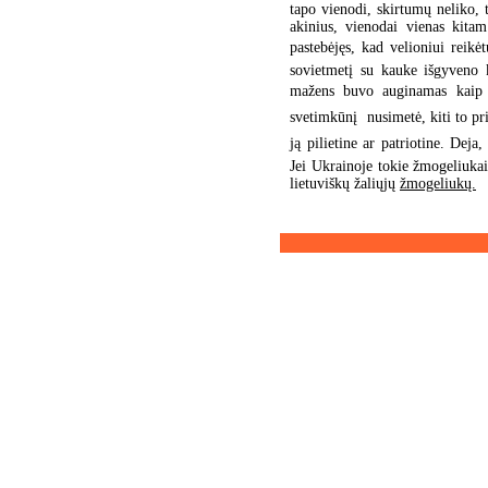
tapo vienodi, skirtumų neliko,
akinius, vienodai vienas kita
pastebėjęs, kad velioniui reikėt
sovietmetį su kauke išgyveno
mažens buvo auginamas kaip s
svetimkūnį  nusimetė, kiti to pr
ją pilietine ar patriotine. Deja,
Jei Ukrainoje tokie žmogeliukai
lietuviškų žaliųjų
žmogeliukų.