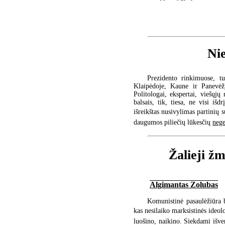
Nie
Prezidento rinkimuose, tur
Klaipėdoje, Kaune ir Panevėžy
Politologai, ekspertai, viešųjų
balsais, tik, tiesa, ne visi iš
išreikštas nusivylimas partinių 
daugumos piliečių lūkesčių
neg
Žalieji žm
Algimantas Zolubas
Komunistinė pasaulėžiūra b
kas nesilaiko marksistinės ideolog
luošino, naikino. Siekdami išve