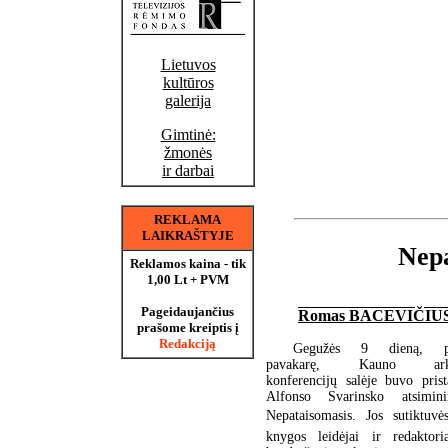
Lietuvos
kultūros
galerija
Gimtinė:
žmonės
ir darbai
REKLAMA
LAIKRAŠTYJE
Nepa
Reklamos kaina - tik
1,00 Lt + PVM
Pageidaujančius
Romas BACEVIČIU
prašome kreiptis į
Redakciją
Gegužės 9 dieną, pen
pavakarę, Kauno arkiv
konferencijų salėje buvo pris
Alfonso Svarinsko atsimi
Nepataisomasis. Jos sutiktuv
knygos leidėjai ir redaktori