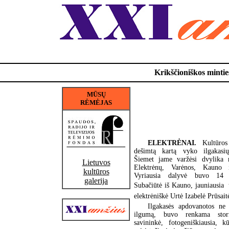
Krikščioniškos minties
MŪSŲ
RĖMĖJAS
ELEKTRĖNAI.
Kultūro
dešimtą kartą vyko ilgakasių
Šiemet jame varžėsi dvylika 
Lietuvos
Elektrėnų, Varėnos, Kauno i
kultūros
Vyriausia dalyvė buvo 14
galerija
Subačiūtė iš Kauno, jauniausia  
elektrėniškė Urtė Izabelė Prūsait
Ilgakasės apdovanotos ne
ilgumą, buvo renkama stor
savininkė, fotogeniškiausia, kū