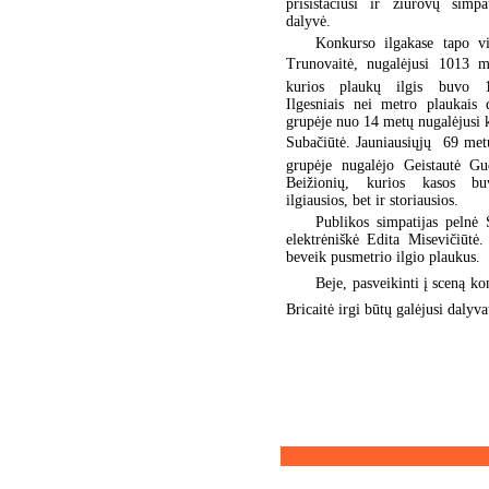
prisistačiusi ir žiūrovų simpa
dalyvė.
Konkurso ilgakase tapo vi
Trunovaitė, nugalėjusi 1013 m
kurios plaukų ilgis buvo 
Ilgesniais nei metro plaukais 
grupėje nuo 14 metų nugalėjusi 
Subačiūtė. Jauniausiųjų  69 met
grupėje nugalėjo Geistautė Gud
Beižionių, kurios kasos b
ilgiausios, bet ir storiausios.
Publikos simpatijas pelnė 
elektrėniškė Edita Misevičiūtė
beveik pusmetrio ilgio plaukus.
Beje, pasveikinti į sceną ko
Bricaitė irgi būtų galėjusi dalyva