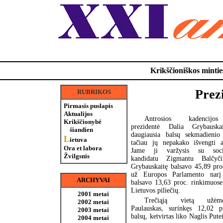
Krikščioniškos minties
Prez
RUBRIKOS
Pirmasis puslapis
Aktualijos
Antrosios kadencijos
Krikščionybė
prezidentė Dalia Grybauska
šiandien
daugiausia balsų sekmadienio
L
ietuva
tačiau jų nepakako išvengti a
Ora et labora
Jame ji varžysis su socia
Žvilgsnis
kandidatu Zigmantu Balčy
Grybauskaitę balsavo 45,89 pro
už Europos Parlamento narį
ARCHYVAI
balsavo 13,63 proc. rinkimuose
Lietuvos piliečių.
2001 metai
Trečiąją vietą užėm
2002 metai
Paulauskas, surinkęs 12,02 p
2003 metai
balsų, ketvirtas liko Naglis Pute
2004 metai