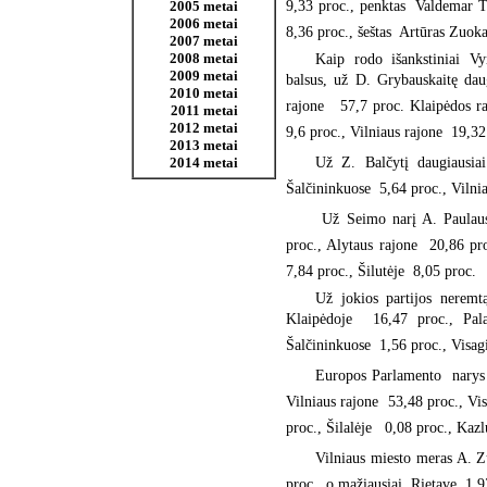
9,33 proc., penktas  Valdemar
2005 metai
2006 metai
8,36 proc., šeštas  Artūras Zuoka
2007 metai
2008 metai
Kaip rodo išankstiniai Vy
2009 metai
balsus, už D. Grybauskaitę dau
2010 metai
rajone  57,7 proc. Klaipėdos ra
2011 metai
2012 metai
9,6 proc., Vilniaus rajone  19,32
2013 metai
Už Z. Balčytį daugiausiai 
2014 metai
Šalčininkuose  5,64 proc., Vilni
Už Seimo narį A. Paulauską
proc., Alytaus rajone  20,86 pro
7,84 proc., Šilutėje  8,05 proc.
Už jokios partijos neremt
Klaipėdoje  16,47 proc., Pal
Šalčininkuose  1,56 proc., Visagi
Europos Parlamento narys V
Vilniaus rajone  53,48 proc., Vis
proc., Šilalėje  0,08 proc., Kaz
Vilniaus miesto meras A. Zu
proc., o mažiausiai  Rietave  1,9