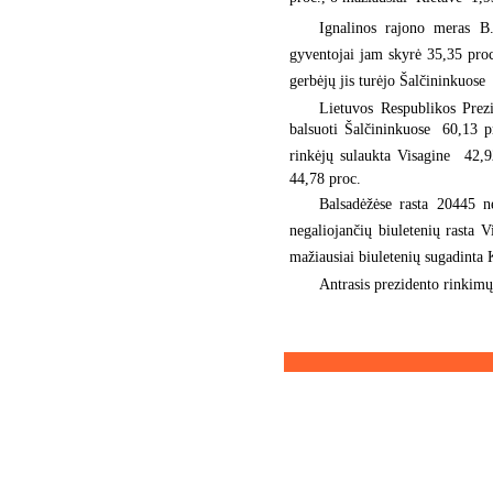
Ignalinos rajono meras B.
gyventojai jam skyrė 35,35 proc
gerbėjų jis turėjo Šalčininkuose 
Lietuvos Respublikos Prezi
balsuoti Šalčininkuose  60,13 p
rinkėjų sulaukta Visagine  42,9
44,78 proc.
Balsadėžėse rasta 20445 ne
negaliojančių biuletenių rasta V
mažiausiai biuletenių sugadinta K
Antrasis prezidento rinkimų