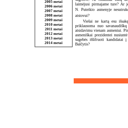
2005 metai
laimėjusi pirmajame ture? Ar jo
2006 metai
N. Puteikio asmenyje nesutrukdė
2007 metai
2008 metai
atstovui?
2009 metai
Viešai ne kartą esu išsa
2010 metai
priklausoma nuo savanaudiškų 
2011 metai
atsidavimu vienam asmeniui. Pi
2012 metai
asmeniškai prezidentei nusiuntė
2013 metai
sugebės iššifruoti kandidatai 
2014 metai
Balčytis?