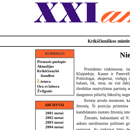
Krikščioniškos minties
Nie
RUBRIKOS
Pirmasis puslapis
Aktualijos
Prezidento rinkimuose, tur
Krikščionybė
Klaipėdoje, Kaune ir Panevėžy
šiandien
Politologai, ekspertai, viešųjų
L
ietuva
balsais, tik, tiesa, ne visi iš
Ora et labora
išreikštas nusivylimas partinių 
Žvilgsnis
daugumos piliečių lūkesčių neg
Keistai atrodo nuomonė, kai
ARCHYVAI
žmonių. Ši pozicija priimtina s
kandidatams nustato žmonių intel
2001 metai
2002 metai
Žmonės, balsuodami už N. Pu
2003 metai
anksto surežisuotus politinės 
2004 metai
sugriovė. Ar rinkimai būtų dem