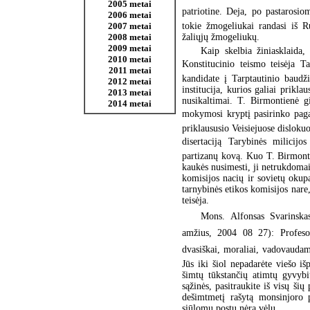
2005 metai
patriotine. Deja, po pastarosiom
2006 metai
tokie žmogeliukai randasi iš R
2007 metai
žaliųjų žmogeliukų.
2008 metai
2009 metai
Kaip skelbia žiniasklaida,
2010 metai
Konstitucinio teismo teisėja 
2011 metai
kandidate į Tarptautinio baudž
2012 metai
institucija, kurios galiai prikl
2013 metai
nusikaltimai. T. Birmontienė 
2014 metai
mokymosi kryptį pasirinko paga
priklaususio Veisiejuose dislo
disertaciją Tarybinės milicij
partizanų kovą. Kuo T. Birmonti
kaukės nusimesti, ji netrukdomai
komisijos nacių ir sovietų okup
tarnybinės etikos komisijos nare
teisėja.
Mons. Alfonsas Svarinskas
amžius, 2004 08 27): Profeso
dvasiškai, moraliai, vadovaudama
Jūs iki šiol nepadarėte viešo išp
šimtų tūkstančių atimtų gyvybių
sąžinės, pasitraukite iš visų ši
dešimtmetį rašytą monsinjoro p
siūlomų postų nėra vėlu.