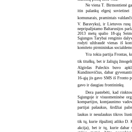
Ne viena T. Birmontienė gal
itin palankų elgesį sovietinei
komunarais, pramintais valdanči
V. Baravyku), ir Lietuvos rusų
nepripažįstamo Baltarusijos parl
2013 metų spalio 18-ąją Seimo
Sąjungos Tarybai renginio daly
rodyti uždraudė vienas iš kon
komiteto pirmininkas socialdemo
Yra tokia partija Frontas, 
tik tituškų, bet ir žaliųjų žmoge
Algirdas Paleckis buvo apkl
Kundinovičius, dabar gyvenantis
16-ąją jis gavo SMS iš Fronto p
gavo ir daugiau frontininkų.
Dera pastebėti, kad rinktos
Sąjungoje ir visuomeninėse org
kompartijos, komjaunimo vadovų,
partijai pašaukus, širdžiai pal
laukus ir nesulaukus tikros liustr
tik tų, kurie išpažintį atliko
akcija), bet ir tų, kurie dabar