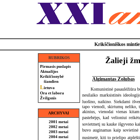
Krikščioniškos minties
RUBRIKOS
Žalieji žm
Pirmasis puslapis
Aktualijos
Krikščionybė
Algimantas Zolubas
šiandien
L
ietuva
Komunistinė pasaulėžiūra bu
Ora et labora
nesilaiko marksistinės ideologijo
Žvilgsnis
luošino, naikino. Siekdami išve
tapo vienodi, skirtumų neliko,
akinius, vienodai vienas kitam
ARCHYVAI
pastebėjęs, kad velioniui reikėt
2001 metai
sovietmetį su kauke išgyveno ka
2002 metai
buvo auginamas kaip sovietinė 
2003 metai
2004 metai
nusimetė, kiti to prielipo atplėšt