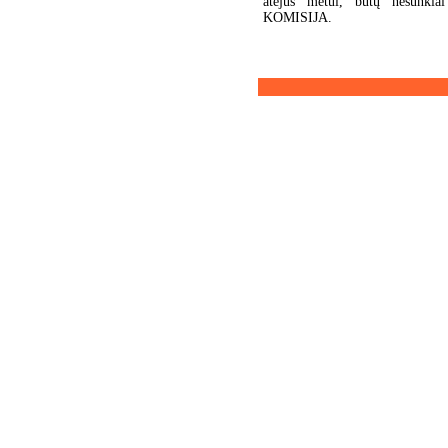
atėjus metui, būtų nesunki
KOMISIJA.